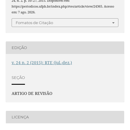
24, n. 2, p. 10–27, 2015. Disponível em:
https://periodicos.ufpb.br/index.php/rteo/article/view/24365. Acesso
em: 7 ago. 2026.
Fomatos de Citação
EDIÇÃO
v. 24 n. 2 (2015): RTE (jul.-dez.)
SEÇÃO
ARTIGO DE REVISÃO
LICENÇA