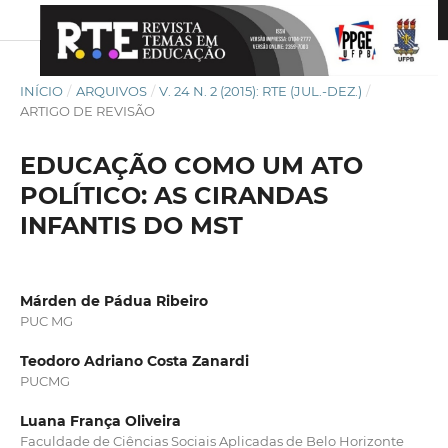
INÍCIO
/
ARQUIVOS
/
V. 24 N. 2 (2015): RTE (JUL.-DEZ.)
/
ARTIGO DE REVISÃO
EDUCAÇÃO COMO UM ATO
POLÍTICO: AS CIRANDAS
INFANTIS DO MST
Márden de Pádua Ribeiro
PUC MG
Teodoro Adriano Costa Zanardi
PUCMG
Luana França Oliveira
Faculdade de Ciências Sociais Aplicadas de Belo Horizonte