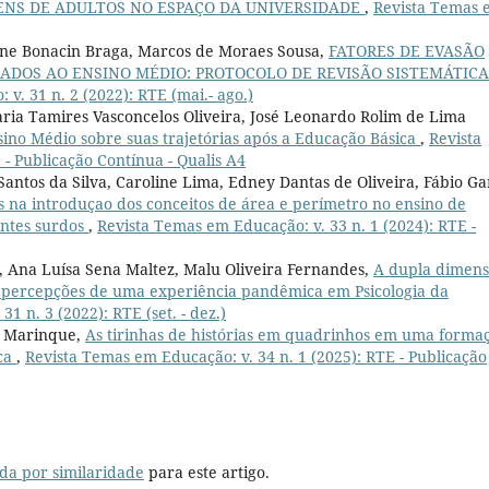
NS DE ADULTOS NO ESPAÇO DA UNIVERSIDADE
,
Revista Temas 
ane Bonacin Braga, Marcos de Moraes Sousa,
FATORES DE EVASÃO
ADOS AO ENSINO MÉDIO: PROTOCOLO DE REVISÃO SISTEMÁTICA
v. 31 n. 2 (2022): RTE (mai.- ago.)
aria Tamires Vasconcelos Oliveira, José Leonardo Rolim de Lima
sino Médio sobre suas trajetórias após a Educação Básica
,
Revista
 - Publicação Contínua - Qualis A4
ntos da Silva, Caroline Lima, Edney Dantas de Oliveira, Fábio Ga
is na introduçao dos conceitos de área e perímetro no ensino de
antes surdos
,
Revista Temas em Educação: v. 33 n. 1 (2024): RTE -
s, Ana Luísa Sena Maltez, Malu Oliveira Fernandes,
A dupla dimen
: percepções de uma experiência pandêmica em Psicologia da
1 n. 3 (2022): RTE (set. - dez.)
a Marinque,
As tirinhas de histórias em quadrinhos em uma forma
ica
,
Revista Temas em Educação: v. 34 n. 1 (2025): RTE - Publicação
da por similaridade
para este artigo.