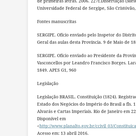
de primeiras letras. 2006. 227f.Dissertação (Me
Universidade Federal de Sergipe, São Cristóvão,
Fontes manuscritas
SERGIPE. Ofício enviado pelo Inspetor do Distrit
Geral das aulas desta Província. 9 de Maio de 18
SERGIPE. Ofício enviado ao Presidente da Provín
Vasconcellos por Leandro Francisco Borges. Lar
1849. APES G1, 960
Legislação
Legislação BRASIL. Constituição (1824). Registr
Estado dos Negócios do Império do Brasil a fls. 1
Alvarás e Cartas Imperiais. Rio de Janeiro em 22
Disponível em
<
http://www.planalto.gov.br/ccivil_03/Constituic
Acesso em: 13 abril 2016.