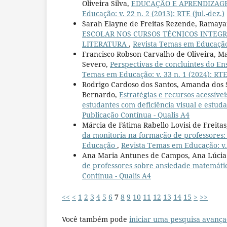
Oliveira Silva,
EDUCAÇÃO E APRENDIZAGE
Educação: v. 22 n. 2 (2013): RTE (jul.-dez.)
Sarah Elayne de Freitas Rezende, Ramay
ESCOLAR NOS CURSOS TÉCNICOS INTEGR
LITERATURA
,
Revista Temas em Educação: 
Francisco Robson Carvalho de Oliveira, M
Severo,
Perspectivas de concluintes do En
Temas em Educação: v. 33 n. 1 (2024): RTE
Rodrigo Cardoso dos Santos, Amanda dos Sa
Bernardo,
Estratégias e recursos acessíve
estudantes com deficiência visual e estud
Publicação Contínua - Qualis A4
Márcia de Fátima Rabello Lovisi de Freita
da monitoria na formação de professores
Educação
,
Revista Temas em Educação: v. 3
Ana Maria Antunes de Campos, Ana Lúci
de professores sobre ansiedade matemát
Contínua - Qualis A4
<<
<
1
2
3
4
5
6
7
8
9
10
11
12
13
14
15
>
>>
Você também pode
iniciar uma pesquisa avança