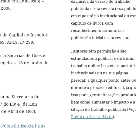
strado em Educação) –
exclusiva da versão do trabalho
 2006.
publicada nesta revista (ex.: publi
em repositório institucional ou c
capítulo de livro), com
reconhecimento de autoria e
o da Capital ao Inspetor
publicação inicial nesta revista.
69. APES, E¹ 299.
. Autores têm permissão e são
cia Zacarias de Góes e
estimulados a publicar e distribuir
anjeiras, 18 de junho de
trabalho online (ex.: em repositóri
institucionais ou na sua página
pessoal) a qualquer ponto antes o
durante o processo editorial, já qu
isso pode gerar alterações produti
ada na Secretaria de
bem como aumentar o impacto e a
7 do Liv 4º de Leis
citação do trabalho publicado (Vej
 de Abril de 1824.
Efeito do Acesso Livre
).
ao/Constituicao24.htm
>