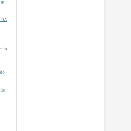
em
 DA
rcia
são
ção