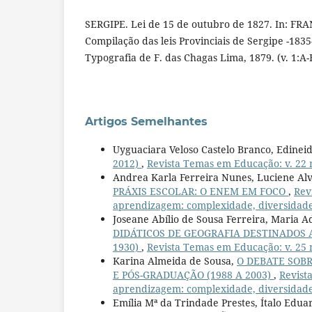
SERGIPE. Lei de 15 de outubro de 1827. In: FRA
Compilação das leis Provinciais de Sergipe -1835
Typografia de F. das Chagas Lima, 1879. (v. 1:A-
Artigos Semelhantes
Uyguaciara Veloso Castelo Branco, Edineid
2012)
,
Revista Temas em Educação: v. 22 n.
Andrea Karla Ferreira Nunes, Luciene Alv
PRÁXIS ESCOLAR: O ENEM EM FOCO
,
Rev
aprendizagem: complexidade, diversidade
Joseane Abílio de Sousa Ferreira, Maria 
DIDÁTICOS DE GEOGRAFIA DESTINADOS A
1930)
,
Revista Temas em Educação: v. 25 n.
Karina Almeida de Sousa,
O DEBATE SOBR
E PÓS-GRADUAÇÃO (1988 A 2003)
,
Revist
aprendizagem: complexidade, diversidade
Emília Mª da Trindade Prestes, Ítalo Eduar