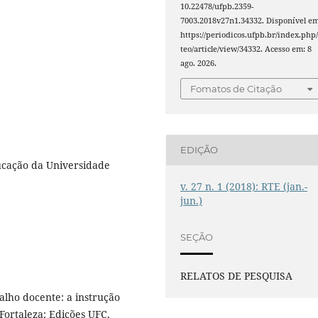
10.22478/ufpb.2359-
7003.2018v27n1.34332. Disponível em
https://periodicos.ufpb.br/index.php/
teo/article/view/34332. Acesso em: 8
ago. 2026.
Fomatos de Citação
EDIÇÃO
cação da Universidade
v. 27 n. 1 (2018): RTE (jan.-
jun.)
SEÇÃO
RELATOS DE PESQUISA
lho docente: a instrução
Fortaleza: Edições UFC,