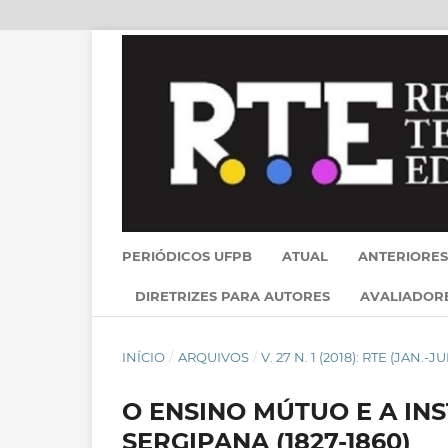
PERIÓDICOS UFPB
ATUAL
ANTERIORES
DIRETRIZES PARA AUTORES
AVALIADOR
INÍCIO
/
ARQUIVOS
/
V. 27 N. 1 (2018): RTE (JAN.-JU
O ENSINO MÚTUO E A IN
SERGIPANA (1827-1860)