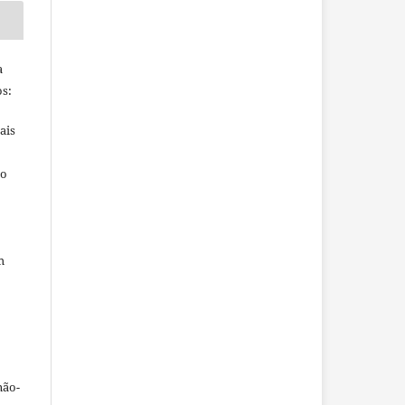
a
s:
ais
ho
m
não-