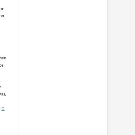
car
omo
 seu
os
u
e
vas,
a
O