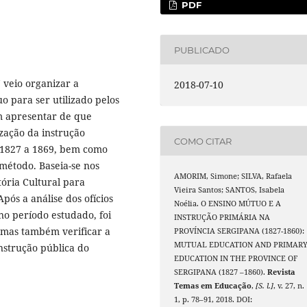
PDF
PUBLICADO
 veio organizar a
2018-07-10
 para ser utilizado pelos
em apresentar de que
zação da instrução
COMO CITAR
 1827 a 1869, bem como
método. Baseia-se nos
AMORIM, Simone; SILVA, Rafaela
ória Cultural para
Vieira Santos; SANTOS, Isabela
ós a análise dos ofícios
Noélia. O ENSINO MÚTUO E A
no período estudado, foi
INSTRUÇÃO PRIMÁRIA NA
, mas também verificar a
PROVÍNCIA SERGIPANA (1827-1860):
MUTUAL EDUCATION AND PRIMAR
instrução pública do
EDUCATION IN THE PROVINCE OF
SERGIPANA (1827 –1860).
Revista
Temas em Educação
,
[S. l.]
, v. 27, n.
1, p. 78–91, 2018. DOI: