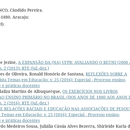
NCO, Cândido Pereira.
-1880. Aracaju:
H).
e Jezine,
A EXPANSÃO DA (NA) UFPB: AVALIANDO O REUNI (2008 
 2 (2013): RTE (jul.-dez.)
es de Oliveira, Ronald Honório de Santana,
REFLEXÕES SOBRE A
ista Temas em Educação: v. 25 (2016): Especial - Processo ensino-
 e práticas docentes
Adailza Martins de Albuquerque,
OS EXERCÍCIOS NOS LIVROS
O ENSINO PRIMÁRIO NO BRASIL (DOS ANOS DE 1880 AOS ANOS 
 2 (2016): RTE (jul.-dez.)
E RELAÇÕES RACIAIS E EDUCAÇÃO NAS ASSOCIAÇÕES DE PESQU
a Temas em Educação: v. 25 (2016): Especial - Processo ensino-
 e práticas docentes
do Medeiros Sousa, Juliália Cássia Alves Bezerra, Shirleide Karla 