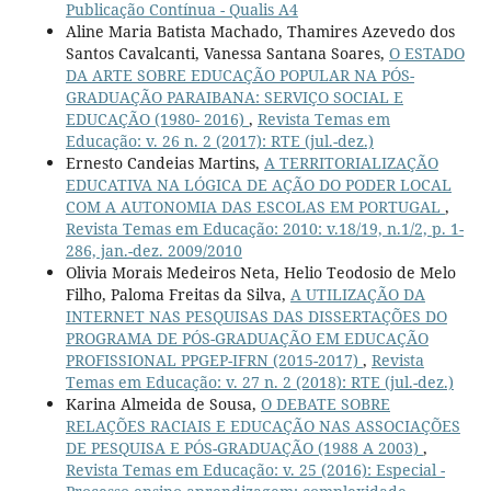
Publicação Contínua - Qualis A4
Aline Maria Batista Machado, Thamires Azevedo dos
Santos Cavalcanti, Vanessa Santana Soares,
O ESTADO
DA ARTE SOBRE EDUCAÇÃO POPULAR NA PÓS-
GRADUAÇÃO PARAIBANA: SERVIÇO SOCIAL E
EDUCAÇÃO (1980- 2016)
,
Revista Temas em
Educação: v. 26 n. 2 (2017): RTE (jul.-dez.)
Ernesto Candeias Martins,
A TERRITORIALIZAÇÃO
EDUCATIVA NA LÓGICA DE AÇÃO DO PODER LOCAL
COM A AUTONOMIA DAS ESCOLAS EM PORTUGAL
,
Revista Temas em Educação: 2010: v.18/19, n.1/2, p. 1-
286, jan.-dez. 2009/2010
Olivia Morais Medeiros Neta, Helio Teodosio de Melo
Filho, Paloma Freitas da Silva,
A UTILIZAÇÃO DA
INTERNET NAS PESQUISAS DAS DISSERTAÇÕES DO
PROGRAMA DE PÓS-GRADUAÇÃO EM EDUCAÇÃO
PROFISSIONAL PPGEP-IFRN (2015-2017)
,
Revista
Temas em Educação: v. 27 n. 2 (2018): RTE (jul.-dez.)
Karina Almeida de Sousa,
O DEBATE SOBRE
RELAÇÕES RACIAIS E EDUCAÇÃO NAS ASSOCIAÇÕES
DE PESQUISA E PÓS-GRADUAÇÃO (1988 A 2003)
,
Revista Temas em Educação: v. 25 (2016): Especial -