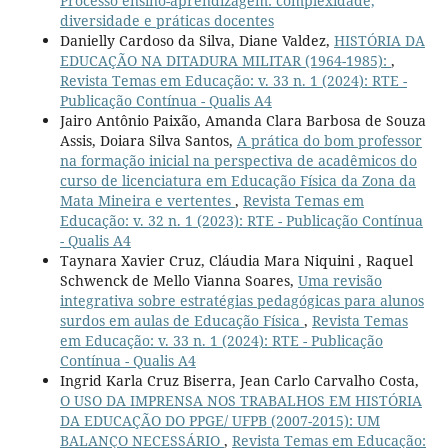
Processo ensino-aprendizagem: complexidade,
diversidade e práticas docentes
Danielly Cardoso da Silva, Diane Valdez,
HISTÓRIA DA
EDUCAÇÃO NA DITADURA MILITAR (1964-1985):
,
Revista Temas em Educação: v. 33 n. 1 (2024): RTE -
Publicação Contínua - Qualis A4
Jairo Antônio Paixão, Amanda Clara Barbosa de Souza
Assis, Doiara Silva Santos,
A prática do bom professor
na formação inicial na perspectiva de acadêmicos do
curso de licenciatura em Educação Física da Zona da
Mata Mineira e vertentes
,
Revista Temas em
Educação: v. 32 n. 1 (2023): RTE - Publicação Contínua
- Qualis A4
Taynara Xavier Cruz, Cláudia Mara Niquini , Raquel
Schwenck de Mello Vianna Soares,
Uma revisão
integrativa sobre estratégias pedagógicas para alunos
surdos em aulas de Educação Física
,
Revista Temas
em Educação: v. 33 n. 1 (2024): RTE - Publicação
Contínua - Qualis A4
Ingrid Karla Cruz Biserra, Jean Carlo Carvalho Costa,
O USO DA IMPRENSA NOS TRABALHOS EM HISTÓRIA
DA EDUCAÇÃO DO PPGE/ UFPB (2007-2015): UM
BALANÇO NECESSÁRIO
,
Revista Temas em Educação: