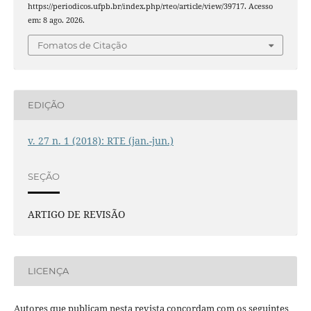
https://periodicos.ufpb.br/index.php/rteo/article/view/39717. Acesso
em: 8 ago. 2026.
Fomatos de Citação
EDIÇÃO
v. 27 n. 1 (2018): RTE (jan.-jun.)
SEÇÃO
ARTIGO DE REVISÃO
LICENÇA
Autores que publicam nesta revista concordam com os seguintes