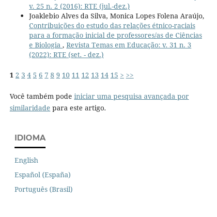
v. 25 n. 2 (2016): RTE (jul.-dez.)
Joaklebio Alves da Silva, Monica Lopes Folena Araújo,
Contribuições do estudo das relações étnico-raciais
para a formação inicial de professores/as de Ciências
e Biologia
,
Revista Temas em Educação: v. 31 n. 3
(2022): RTE (set. - dez.)
1
2
3
4
5
6
7
8
9
10
11
12
13
14
15
>
>>
Você também pode
iniciar uma pesquisa avançada por
similaridade
para este artigo.
IDIOMA
English
Español (España)
Português (Brasil)