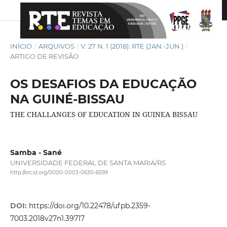
INÍCIO
/
ARQUIVOS
/
V. 27 N. 1 (2018): RTE (JAN.-JUN.)
/
ARTIGO DE REVISÃO
OS DESAFIOS DA EDUCAÇÃO
NA GUINÉ-BISSAU
THE CHALLANGES OF EDUCATION IN GUINEA BISSAU
Samba - Sané
UNIVERSIDADE FEDERAL DE SANTA MARIA/RS
http://orcid.org/0000-0003-0630-6599
DOI:
https://doi.org/10.22478/ufpb.2359-
7003.2018v27n1.39717