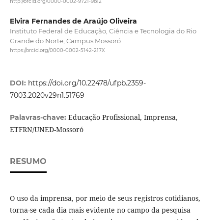
http://orcid.org/0000-0002-9721-9812
Elvira Fernandes de Araújo Oliveira
Instituto Federal de Educação, Ciência e Tecnologia do Rio
Grande do Norte, Campus Mossoró
https://orcid.org/0000-0002-5142-217X
DOI:
https://doi.org/10.22478/ufpb.2359-
7003.2020v29n1.51769
Educação Profissional, Imprensa,
Palavras-chave:
ETFRN/UNED-Mossoró
RESUMO
O uso da imprensa, por meio de seus registros cotidianos,
torna-se cada dia mais evidente no campo da pesquisa