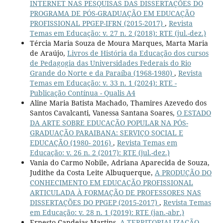
INTERNET NAS PESQUISAS DAS DISSERTAÇÕES DO
PROGRAMA DE PÓS-GRADUAÇÃO EM EDUCAÇÃO
PROFISSIONAL PPGEP-IFRN (2015-2017)
,
Revista
Temas em Educação: v. 27 n. 2 (2018): RTE (jul.-dez.)
Tércia Maria Souza de Moura Marques, Marta Maria
de Araújo,
Livros de História da Educação dos cursos
de Pedagogia das Universidades Federais do Rio
Grande do Norte e da Paraíba (1968-1980)
,
Revista
Temas em Educação: v. 33 n. 1 (2024): RTE -
Publicação Contínua - Qualis A4
Aline Maria Batista Machado, Thamires Azevedo dos
Santos Cavalcanti, Vanessa Santana Soares,
O ESTADO
DA ARTE SOBRE EDUCAÇÃO POPULAR NA PÓS-
GRADUAÇÃO PARAIBANA: SERVIÇO SOCIAL E
EDUCAÇÃO (1980- 2016)
,
Revista Temas em
Educação: v. 26 n. 2 (2017): RTE (jul.-dez.)
Vania do Carmo Nobile, Adriana Aparecida de Souza,
Judithe da Costa Leite Albuquerque,
A PRODUÇÃO DO
CONHECIMENTO EM EDUCAÇÃO PROFISSIONAL
ARTICULADA À FORMAÇÃO DE PROFESSORES NAS
DISSERTAÇÕES DO PPGEP (2015-2017)
,
Revista Temas
em Educação: v. 28 n. 1 (2019): RTE (jan.-abr.)
Ernesto Candeias Martins,
A TERRITORIALIZAÇÃO