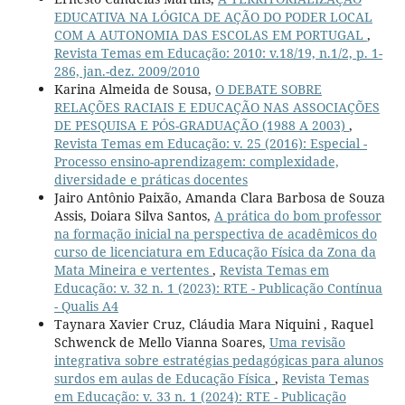
EDUCATIVA NA LÓGICA DE AÇÃO DO PODER LOCAL
COM A AUTONOMIA DAS ESCOLAS EM PORTUGAL
,
Revista Temas em Educação: 2010: v.18/19, n.1/2, p. 1-
286, jan.-dez. 2009/2010
Karina Almeida de Sousa,
O DEBATE SOBRE
RELAÇÕES RACIAIS E EDUCAÇÃO NAS ASSOCIAÇÕES
DE PESQUISA E PÓS-GRADUAÇÃO (1988 A 2003)
,
Revista Temas em Educação: v. 25 (2016): Especial -
Processo ensino-aprendizagem: complexidade,
diversidade e práticas docentes
Jairo Antônio Paixão, Amanda Clara Barbosa de Souza
Assis, Doiara Silva Santos,
A prática do bom professor
na formação inicial na perspectiva de acadêmicos do
curso de licenciatura em Educação Física da Zona da
Mata Mineira e vertentes
,
Revista Temas em
Educação: v. 32 n. 1 (2023): RTE - Publicação Contínua
- Qualis A4
Taynara Xavier Cruz, Cláudia Mara Niquini , Raquel
Schwenck de Mello Vianna Soares,
Uma revisão
integrativa sobre estratégias pedagógicas para alunos
surdos em aulas de Educação Física
,
Revista Temas
em Educação: v. 33 n. 1 (2024): RTE - Publicação