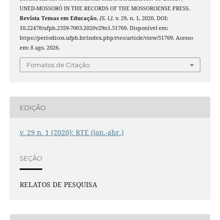
UNED-MOSSORÓ IN THE RECORDS OF THE MOSSOROENSE PRESS.
Revista Temas em Educação
,
[S. l.]
, v. 29, n. 1, 2020. DOI:
10.22478/ufpb.2359-7003.2020v29n1.51769. Disponível em:
https://periodicos.ufpb.br/index.php/rteo/article/view/51769. Acesso
em: 8 ago. 2026.
Fomatos de Citação
EDIÇÃO
v. 29 n. 1 (2020): RTE (jan.-abr.)
SEÇÃO
RELATOS DE PESQUISA