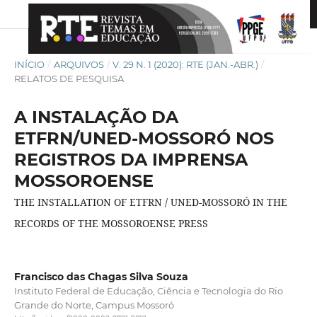
INÍCIO
/
ARQUIVOS
/
V. 29 N. 1 (2020): RTE (JAN.-ABR.)
/
RELATOS DE PESQUISA
A INSTALAÇÃO DA
ETFRN/UNED-MOSSORÓ NOS
REGISTROS DA IMPRENSA
MOSSOROENSE
THE INSTALLATION OF ETFRN / UNED-MOSSORÓ IN THE
RECORDS OF THE MOSSOROENSE PRESS
Francisco das Chagas Silva Souza
Instituto Federal de Educação, Ciência e Tecnologia do Rio
Grande do Norte, Campus Mossoró