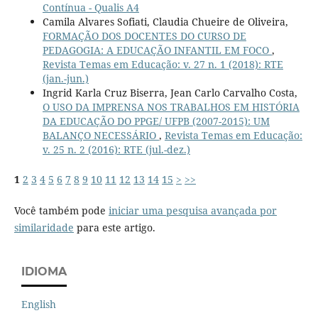
Contínua - Qualis A4
Camila Alvares Sofiati, Claudia Chueire de Oliveira,
FORMAÇÃO DOS DOCENTES DO CURSO DE
PEDAGOGIA: A EDUCAÇÃO INFANTIL EM FOCO
,
Revista Temas em Educação: v. 27 n. 1 (2018): RTE
(jan.-jun.)
Ingrid Karla Cruz Biserra, Jean Carlo Carvalho Costa,
O USO DA IMPRENSA NOS TRABALHOS EM HISTÓRIA
DA EDUCAÇÃO DO PPGE/ UFPB (2007-2015): UM
BALANÇO NECESSÁRIO
,
Revista Temas em Educação:
v. 25 n. 2 (2016): RTE (jul.-dez.)
1
2
3
4
5
6
7
8
9
10
11
12
13
14
15
>
>>
Você também pode
iniciar uma pesquisa avançada por
similaridade
para este artigo.
IDIOMA
English