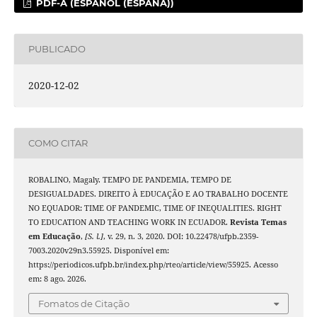
PDF-A (ESPAÑOL (ESPAÑA))
PUBLICADO
2020-12-02
COMO CITAR
ROBALINO, Magaly. TEMPO DE PANDEMIA, TEMPO DE
DESIGUALDADES. DIREITO À EDUCAÇÃO E AO TRABALHO DOCENTE
NO EQUADOR: TIME OF PANDEMIC, TIME OF INEQUALITIES. RIGHT
TO EDUCATION AND TEACHING WORK IN ECUADOR.
Revista Temas
em Educação
,
[S. l.]
, v. 29, n. 3, 2020. DOI: 10.22478/ufpb.2359-
7003.2020v29n3.55925. Disponível em:
https://periodicos.ufpb.br/index.php/rteo/article/view/55925. Acesso
em: 8 ago. 2026.
Fomatos de Citação