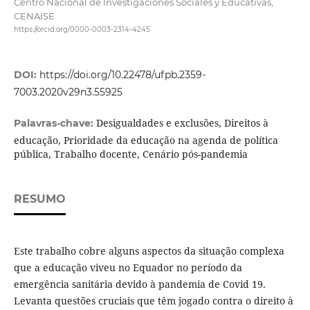
Centro Nacional de Investigaciones Sociales y Educativas,
CENAISE
https://orcid.org/0000-0003-2314-4245
DOI:
https://doi.org/10.22478/ufpb.2359-
7003.2020v29n3.55925
Desigualdades e exclusões, Direitos à
Palavras-chave:
educação, Prioridade da educação na agenda de política
pública, Trabalho docente, Cenário pós-pandemia
RESUMO
Este trabalho cobre alguns aspectos da situação complexa
que a educação viveu no Equador no período da
emergência sanitária devido à pandemia de Covid 19.
Levanta questões cruciais que têm jogado contra o direito à