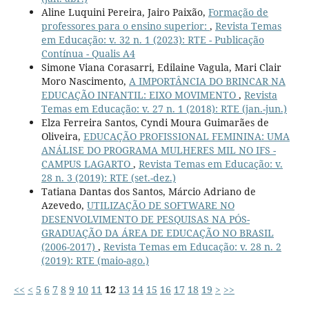
Aline Luquini Pereira, Jairo Paixão,
Formação de
professores para o ensino superior:
,
Revista Temas
em Educação: v. 32 n. 1 (2023): RTE - Publicação
Contínua - Qualis A4
Simone Viana Corasarri, Edilaine Vagula, Mari Clair
Moro Nascimento,
A IMPORTÂNCIA DO BRINCAR NA
EDUCAÇÃO INFANTIL: EIXO MOVIMENTO
,
Revista
Temas em Educação: v. 27 n. 1 (2018): RTE (jan.-jun.)
Elza Ferreira Santos, Cyndi Moura Guimarães de
Oliveira,
EDUCAÇÃO PROFISSIONAL FEMININA: UMA
ANÁLISE DO PROGRAMA MULHERES MIL NO IFS -
CAMPUS LAGARTO
,
Revista Temas em Educação: v.
28 n. 3 (2019): RTE (set.-dez.)
Tatiana Dantas dos Santos, Márcio Adriano de
Azevedo,
UTILIZAÇÃO DE SOFTWARE NO
DESENVOLVIMENTO DE PESQUISAS NA PÓS-
GRADUAÇÃO DA ÁREA DE EDUCAÇÃO NO BRASIL
(2006-2017)
,
Revista Temas em Educação: v. 28 n. 2
(2019): RTE (maio-ago.)
<<
<
5
6
7
8
9
10
11
12
13
14
15
16
17
18
19
>
>>