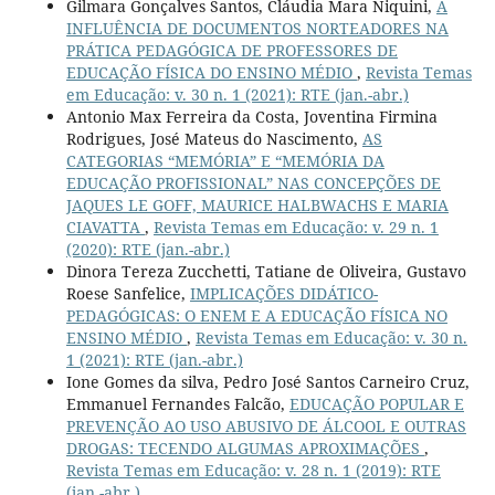
Gilmara Gonçalves Santos, Cláudia Mara Niquini,
A
INFLUÊNCIA DE DOCUMENTOS NORTEADORES NA
PRÁTICA PEDAGÓGICA DE PROFESSORES DE
EDUCAÇÃO FÍSICA DO ENSINO MÉDIO
,
Revista Temas
em Educação: v. 30 n. 1 (2021): RTE (jan.-abr.)
Antonio Max Ferreira da Costa, Joventina Firmina
Rodrigues, José Mateus do Nascimento,
AS
CATEGORIAS “MEMÓRIA” E “MEMÓRIA DA
EDUCAÇÃO PROFISSIONAL” NAS CONCEPÇÕES DE
JAQUES LE GOFF, MAURICE HALBWACHS E MARIA
CIAVATTA
,
Revista Temas em Educação: v. 29 n. 1
(2020): RTE (jan.-abr.)
Dinora Tereza Zucchetti, Tatiane de Oliveira, Gustavo
Roese Sanfelice,
IMPLICAÇÕES DIDÁTICO-
PEDAGÓGICAS: O ENEM E A EDUCAÇÃO FÍSICA NO
ENSINO MÉDIO
,
Revista Temas em Educação: v. 30 n.
1 (2021): RTE (jan.-abr.)
Ione Gomes da silva, Pedro José Santos Carneiro Cruz,
Emmanuel Fernandes Falcão,
EDUCAÇÃO POPULAR E
PREVENÇÃO AO USO ABUSIVO DE ÁLCOOL E OUTRAS
DROGAS: TECENDO ALGUMAS APROXIMAÇÕES
,
Revista Temas em Educação: v. 28 n. 1 (2019): RTE
(jan.-abr.)