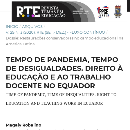
INÍCIO
/
ARQUIVOS
/
V. 29 N. 3 (2020): RTE (SET.- DEZ.) - FLUXO CONTÍNUO
/
Dossiê: Restaurações conservadoras no campo educacional na
América Latina
TEMPO DE PANDEMIA, TEMPO
DE DESIGUALDADES. DIREITO À
EDUCAÇÃO E AO TRABALHO
DOCENTE NO EQUADOR
TIME OF PANDEMIC, TIME OF INEQUALITIES. RIGHT TO
EDUCATION AND TEACHING WORK IN ECUADOR
Magaly Robalino