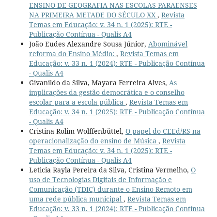
ENSINO DE GEOGRAFIA NAS ESCOLAS PARAENSES
NA PRIMEIRA METADE DO SÉCULO XX
,
Revista
Temas em Educação: v. 34 n. 1 (2025): RTE -
Publicação Contínua - Qualis A4
João Eudes Alexandre Sousa Júnior,
Abominável
reforma do Ensino Médio:
,
Revista Temas em
Educação: v. 33 n. 1 (2024): RTE - Publicação Contínua
- Qualis A4
Givanildo da Silva, Mayara Ferreira Alves,
As
implicações da gestão democrática e o conselho
escolar para a escola pública
,
Revista Temas em
Educação: v. 34 n. 1 (2025): RTE - Publicação Contínua
- Qualis A4
Cristina Rolim Wolffenbüttel,
O papel do CEEd/RS na
operacionalização do ensino de Música
,
Revista
Temas em Educação: v. 34 n. 1 (2025): RTE -
Publicação Contínua - Qualis A4
Leticia Rayla Pereira da Silva, Cristina Vermelho,
O
uso de Tecnologias Digitais de Informação e
Comunicação (TDIC) durante o Ensino Remoto em
uma rede pública municipal
,
Revista Temas em
Educação: v. 33 n. 1 (2024): RTE - Publicação Contínua