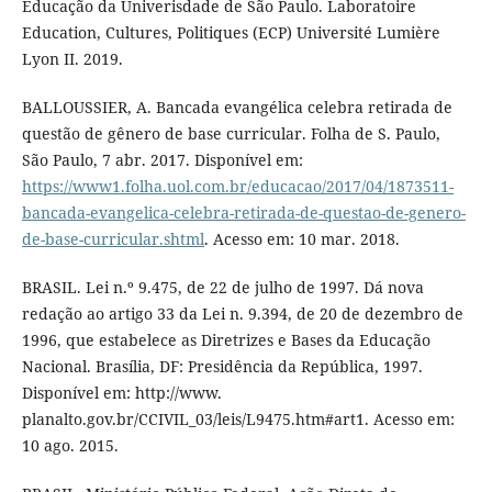
Educação da Univerisdade de São Paulo. Laboratoire
Education, Cultures, Politiques (ECP) Université Lumière
Lyon II. 2019.
BALLOUSSIER, A. Bancada evangélica celebra retirada de
questão de gênero de base curricular. Folha de S. Paulo,
São Paulo, 7 abr. 2017. Disponível em:
https://www1.folha.uol.com.br/educacao/2017/04/1873511-
bancada-evangelica-celebra-retirada-de-questao-de-genero-
de-base-curricular.shtml
. Acesso em: 10 mar. 2018.
BRASIL. Lei n.º 9.475, de 22 de julho de 1997. Dá nova
redação ao artigo 33 da Lei n. 9.394, de 20 de dezembro de
1996, que estabelece as Diretrizes e Bases da Educação
Nacional. Brasília, DF: Presidência da República, 1997.
Disponível em: http://www.
planalto.gov.br/CCIVIL_03/leis/L9475.htm#art1. Acesso em:
10 ago. 2015.