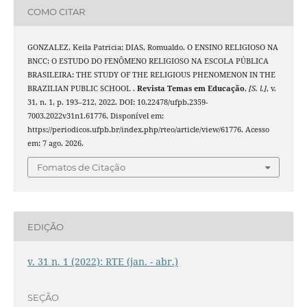
COMO CITAR
GONZALEZ, Keila Patricia; DIAS, Romualdo. O ENSINO RELIGIOSO NA
BNCC: O ESTUDO DO FENÔMENO RELIGIOSO NA ESCOLA PÚBLICA
BRASILEIRA: THE STUDY OF THE RELIGIOUS PHENOMENON IN THE
BRAZILIAN PUBLIC SCHOOL .
Revista Temas em Educação
,
[S. l.]
, v.
31, n. 1, p. 193–212, 2022. DOI: 10.22478/ufpb.2359-
7003.2022v31n1.61776. Disponível em:
https://periodicos.ufpb.br/index.php/rteo/article/view/61776. Acesso
em: 7 ago. 2026.
Fomatos de Citação
EDIÇÃO
v. 31 n. 1 (2022): RTE (jan. - abr.)
SEÇÃO