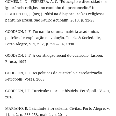
GOMES, L. N.; FERREIRA, A. C. “Educação e diversidade: a
ignorância religiosa no caminho do preconceito.” In:
FIGUEIREDO, J. (org.). Nkisi na diáspora: raízes religiosas
bantu no Brasil. São Paulo: Acubalin, 2013, p. 12-28.
GOODSON, I. F. Tornando-se uma matéria acadêmica:
padrões de explicação e evolução. Teoria & Sociedade,
Porto Alegre, v. 1, n. 2, p. 230-254, 1990.
GOODSON, I. F. A construção social do currículo. Lisboa:
Educa, 1997.
GOODSON, I. F. As políticas de currículo e escolarização.
Petrópolis: Vozes, 2008.
GOODSON, I.F. Currículo: teoria e história. Petrópolis: Vozes,
2018.
MARIANO, R. Laicidade à brasileira. Civitas, Porto Alegre, v.
11, n. 2, p. 238-258, maio/ago. 2011.