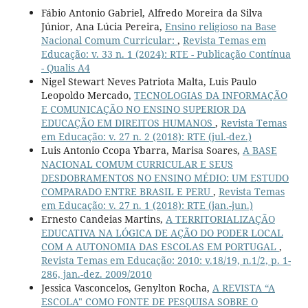
Fábio Antonio Gabriel, Alfredo Moreira da Silva
Júnior, Ana Lúcia Pereira,
Ensino religioso na Base
Nacional Comum Curricular:
,
Revista Temas em
Educação: v. 33 n. 1 (2024): RTE - Publicação Contínua
- Qualis A4
Nigel Stewart Neves Patriota Malta, Luis Paulo
Leopoldo Mercado,
TECNOLOGIAS DA INFORMAÇÃO
E COMUNICAÇÃO NO ENSINO SUPERIOR DA
EDUCAÇÃO EM DIREITOS HUMANOS
,
Revista Temas
em Educação: v. 27 n. 2 (2018): RTE (jul.-dez.)
Luis Antonio Ccopa Ybarra, Marisa Soares,
A BASE
NACIONAL COMUM CURRICULAR E SEUS
DESDOBRAMENTOS NO ENSINO MÉDIO: UM ESTUDO
COMPARADO ENTRE BRASIL E PERU
,
Revista Temas
em Educação: v. 27 n. 1 (2018): RTE (jan.-jun.)
Ernesto Candeias Martins,
A TERRITORIALIZAÇÃO
EDUCATIVA NA LÓGICA DE AÇÃO DO PODER LOCAL
COM A AUTONOMIA DAS ESCOLAS EM PORTUGAL
,
Revista Temas em Educação: 2010: v.18/19, n.1/2, p. 1-
286, jan.-dez. 2009/2010
Jessica Vasconcelos, Genylton Rocha,
A REVISTA “A
ESCOLA" COMO FONTE DE PESQUISA SOBRE O