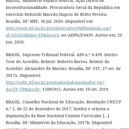
BRASIL. Ministério Público Federal. Ação Direta de
Inconstitucionalidade. Procuradora Geral da República em
exercício Deborah Macedo Duprat de Britto Pereira.
Brasília, DF: MPF, 30 jul. 2010. Disponível em:
http://www.stf.jus.br/portal/geral/verPdfPaginado.asp?
id=635016&tipo=TP&descric
ao=ADI%2F4439. Acesso em: 20
jun. 2020.
BRASIL. Supremo Tribunal Federal. ADI n.º 4.439. Inteiro
Teor do Acordão. Relator: Roberto Barros. Relator do
Acordão: Alexandre de Moraes. Brasília, DF: STF, 27 set. de
2017a. Disponível:
http://redir.stf.jus.br/paginadorpub/paginador.jsp?
docTP=TP&docID=
15085915. Acesso em: 10 set. 2019.
BRASIL. Conselho Nacional de Educação. Resolução CNE/CP
n.º 2, de 22 de dezembro de 2017. Institui e orienta a
implantação da Base Nacional Comum Curricular [...].
Brasília, DF: Ministério da Educação, 2017b. Disponível