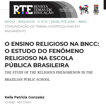
INÍCIO
/
ARQUIVOS
/
V. 31 N. 1 (2022): RTE (JAN. - ABR.)
/
COMUNICAÇÃO DE TRABALHOS/PESQUISAS EM
ANDAMENTO
O ENSINO RELIGIOSO NA BNCC:
O ESTUDO DO FENÔMENO
RELIGIOSO NA ESCOLA
PÚBLICA BRASILEIRA
THE STUDY OF THE RELIGIOUS PHENOMENON IN THE
BRAZILIAN PUBLIC SCHOOL
Keila Patricia Gonzalez
Unesp - Rio Claro