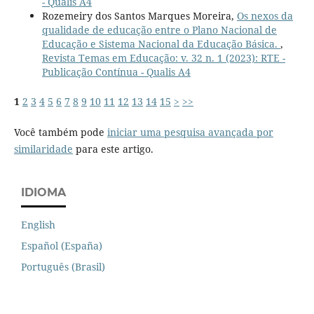
- Qualis A4
Rozemeiry dos Santos Marques Moreira,
Os nexos da
qualidade de educação entre o Plano Nacional de
Educação e Sistema Nacional da Educação Básica.
,
Revista Temas em Educação: v. 32 n. 1 (2023): RTE -
Publicação Contínua - Qualis A4
1
2
3
4
5
6
7
8
9
10
11
12
13
14
15
>
>>
Você também pode
iniciar uma pesquisa avançada por
similaridade
para este artigo.
IDIOMA
English
Español (España)
Português (Brasil)