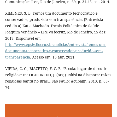
Comunicações Iser, Rio de Janeiro, n. 69, p. 34-45, set. 2014.
XIMENES, S. B. Temos um documento tecnocrático e
conservador, produzido sem transparência. [Entrevista
cedida a] Katia Machado. Escola Politécnica de Saúde
Joaquim Venâncio – EPSJV/Fiocruz, Rio de Janeiro, 15 dez.
2017. Disponível em:
http://www.epsjv.fiocruz.br/noticias/entrevista/temos-um-
documento-tecnocratico-e-conservador-produzido-sem-
transparencia
. Acesso em: 15 abr. 2021.
VIEIRA, C. C.; BIAZETTO, F. C. B. “Escola: lugar de discutir
religião?” In: FIGUEIREDO, J. (org.). Nkisi na diáspora: raízes
religiosas bantu no Brasil. São Paulo: Acubalin, 2013, p. 65-
74.