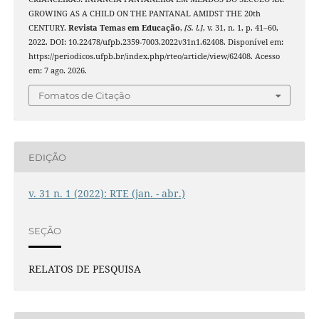
GROWING AS A CHILD ON THE PANTANAL AMIDST THE 20th
CENTURY.
Revista Temas em Educação
,
[S. l.]
, v. 31, n. 1, p. 41–60,
2022. DOI: 10.22478/ufpb.2359-7003.2022v31n1.62408. Disponível em:
https://periodicos.ufpb.br/index.php/rteo/article/view/62408. Acesso
em: 7 ago. 2026.
Fomatos de Citação
EDIÇÃO
v. 31 n. 1 (2022): RTE (jan. - abr.)
SEÇÃO
RELATOS DE PESQUISA