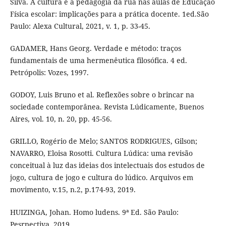
Silva. A cultura e a pedagogia da rua nas aulas de Educação
Física escolar: implicações para a prática docente. 1ed.São
Paulo: Alexa Cultural, 2021, v. 1, p. 33-45.
GADAMER, Hans Georg. Verdade e método: traços
fundamentais de uma hermenêutica filosófica. 4 ed.
Petrópolis: Vozes, 1997.
GODOY, Luis Bruno et al. Reflexões sobre o brincar na
sociedade contemporânea. Revista Lúdicamente, Buenos
Aires, vol. 10, n. 20, pp. 45-56.
GRILLO, Rogério de Melo; SANTOS RODRIGUES, Gilson;
NAVARRO, Eloisa Rosotti. Cultura Lúdica: uma revisão
conceitual à luz das ideias dos intelectuais dos estudos de
jogo, cultura de jogo e cultura do lúdico. Arquivos em
movimento, v.15, n.2, p.174-93, 2019.
HUIZINGA, Johan. Homo ludens. 9ª Ed. São Paulo:
Pesrpectiva, 2019.