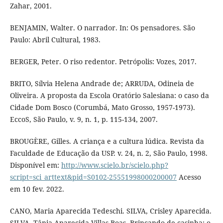
Zahar, 2001.
BENJAMIN, Walter. O narrador. In: Os pensadores. São
Paulo: Abril Cultural, 1983.
BERGER, Peter. O riso redentor. Petrópolis: Vozes, 2017.
BRITO, Sílvia Helena Andrade de; ARRUDA, Odineia de
Oliveira. A proposta da Escola Oratório Salesiana: o caso da
Cidade Dom Bosco (Corumbá, Mato Grosso, 1957-1973).
EccoS, São Paulo, v. 9, n. 1, p. 115-134, 2007.
BROUGÈRE, Gilles. A criança e a cultura lúdica. Revista da
Faculdade de Educação da USP. v. 24, n. 2, São Paulo, 1998.
Disponível em:
http://www.scielo.br/scielo.php?
script=sci_arttext&pid=S0102-25551998000200007
Acesso
em 10 fev. 2022.
CANO, Maria Aparecida Tedeschi. SILVA, Crisley Aparecida.
SILVA, Tânia Aparecida Villas Boas. Brincando de casinha: o