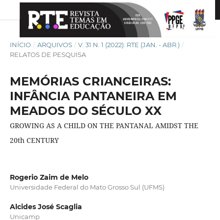
INÍCIO
/
ARQUIVOS
/
V. 31 N. 1 (2022): RTE (JAN. - ABR.)
/
RELATOS DE PESQUISA
MEMÓRIAS CRIANCEIRAS:
INFÂNCIA PANTANEIRA EM
MEADOS DO SÉCULO XX
GROWING AS A CHILD ON THE PANTANAL AMIDST THE
20th CENTURY
Rogerio Zaim de Melo
Universidade Federal do Mato Grosso Sul (UFMS)
Alcides José Scaglia
Unicamp