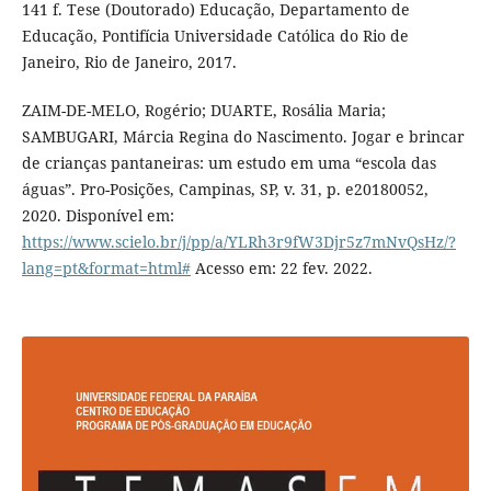
141 f. Tese (Doutorado) Educação, Departamento de
Educação, Pontifícia Universidade Católica do Rio de
Janeiro, Rio de Janeiro, 2017.
ZAIM-DE-MELO, Rogério; DUARTE, Rosália Maria;
SAMBUGARI, Márcia Regina do Nascimento. Jogar e brincar
de crianças pantaneiras: um estudo em uma “escola das
águas”. Pro-Posições, Campinas, SP, v. 31, p. e20180052,
2020. Disponível em:
https://www.scielo.br/j/pp/a/YLRh3r9fW3Djr5z7mNvQsHz/?
lang=pt&format=html#
Acesso em: 22 fev. 2022.