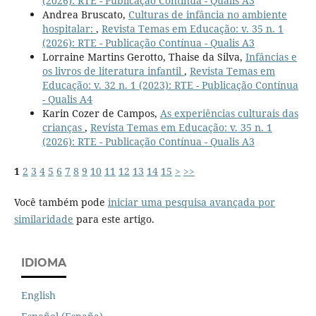
(2026): RTE - Publicação Contínua - Qualis A3
Andrea Bruscato,
Culturas de infância no ambiente
hospitalar:
,
Revista Temas em Educação: v. 35 n. 1
(2026): RTE - Publicação Contínua - Qualis A3
Lorraine Martins Gerotto, Thaise da Silva,
Infâncias e
os livros de literatura infantil
,
Revista Temas em
Educação: v. 32 n. 1 (2023): RTE - Publicação Contínua
- Qualis A4
Karin Cozer de Campos,
As experiências culturais das
crianças
,
Revista Temas em Educação: v. 35 n. 1
(2026): RTE - Publicação Contínua - Qualis A3
1
2
3
4
5
6
7
8
9
10
11
12
13
14
15
>
>>
Você também pode
iniciar uma pesquisa avançada por
similaridade
para este artigo.
IDIOMA
English