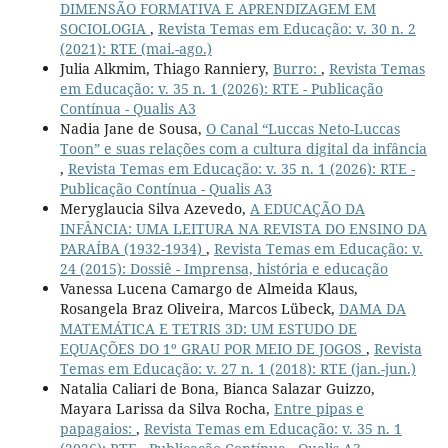
DIMENSÃO FORMATIVA E APRENDIZAGEM EM
SOCIOLOGIA
,
Revista Temas em Educação: v. 30 n. 2
(2021): RTE (mai.-ago.)
Julia Alkmim, Thiago Ranniery,
Burro:
,
Revista Temas
em Educação: v. 35 n. 1 (2026): RTE - Publicação
Contínua - Qualis A3
Nadia Jane de Sousa,
O Canal “Luccas Neto-Luccas
Toon” e suas relações com a cultura digital da infância
,
Revista Temas em Educação: v. 35 n. 1 (2026): RTE -
Publicação Contínua - Qualis A3
Meryglaucia Silva Azevedo,
A EDUCAÇÃO DA
INFÂNCIA: UMA LEITURA NA REVISTA DO ENSINO DA
PARAÍBA (1932-1934)
,
Revista Temas em Educação: v.
24 (2015): Dossiê - Imprensa, história e educação
Vanessa Lucena Camargo de Almeida Klaus,
Rosangela Braz Oliveira, Marcos Lübeck,
DAMA DA
MATEMÁTICA E TETRIS 3D: UM ESTUDO DE
EQUAÇÕES DO 1º GRAU POR MEIO DE JOGOS
,
Revista
Temas em Educação: v. 27 n. 1 (2018): RTE (jan.-jun.)
Natalia Caliari de Bona, Bianca Salazar Guizzo,
Mayara Larissa da Silva Rocha,
Entre pipas e
papagaios:
,
Revista Temas em Educação: v. 35 n. 1