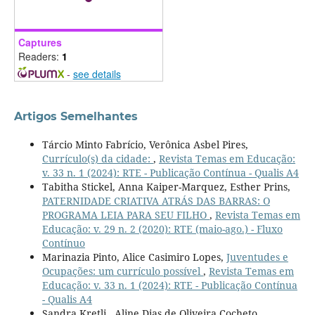
Captures
Readers:
1
-
see details
Artigos Semelhantes
Tárcio Minto Fabrício, Verônica Asbel Pires,
Currículo(s) da cidade:
,
Revista Temas em Educação:
v. 33 n. 1 (2024): RTE - Publicação Contínua - Qualis A4
Tabitha Stickel, Anna Kaiper-Marquez, Esther Prins,
PATERNIDADE CRIATIVA ATRÁS DAS BARRAS: O
PROGRAMA LEIA PARA SEU FILHO
,
Revista Temas em
Educação: v. 29 n. 2 (2020): RTE (maio-ago.) - Fluxo
Contínuo
Marinazia Pinto, Alice Casimiro Lopes,
Juventudes e
Ocupações: um currículo possível
,
Revista Temas em
Educação: v. 33 n. 1 (2024): RTE - Publicação Contínua
- Qualis A4
Sandra Kretli , Aline Dias de Oliveira Cocheto,