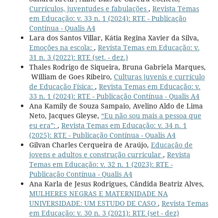
Currículos, juventudes e fabulações
,
Revista Temas
em Educação: v. 33 n. 1 (2024): RTE - Publicação
Contínua - Qualis A4
Lara dos Santos Villar, Kátia Regina Xavier da Silva,
Emoções na escola:
,
Revista Temas em Educação: v.
31 n. 3 (2022): RTE (set. - dez.)
Thales Rodrigo de Siqueira, Bruna Gabriela Marques,
William de Goes Ribeiro,
Culturas juvenis e currículo
de Educação Física:
,
Revista Temas em Educação: v.
33 n. 1 (2024): RTE - Publicação Contínua - Qualis A4
Ana Kamily de Souza Sampaio, Avelino Aldo de Lima
Neto, Jacques Gleyse,
“Eu não sou mais a pessoa que
eu era”:
,
Revista Temas em Educação: v. 34 n. 1
(2025): RTE - Publicação Contínua - Qualis A4
Gilvan Charles Cerqueira de Araújo,
Educação de
jovens e adultos e construção curricular
,
Revista
Temas em Educação: v. 32 n. 1 (2023): RTE -
Publicação Contínua - Qualis A4
Ana Karla de Jesus Rodrigues, Cândida Beatriz Alves,
MULHERES NEGRAS E MATERNIDADE NA
UNIVERSIDADE: UM ESTUDO DE CASO
,
Revista Temas
em Educação: v. 30 n. 3 (2021): RTE (set - dez)