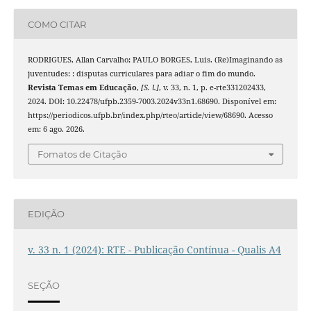
COMO CITAR
RODRIGUES, Allan Carvalho; PAULO BORGES, Luis. (Re)Imaginando as
juventudes: : disputas curriculares para adiar o fim do mundo.
Revista Temas em Educação
,
[S. l.]
, v. 33, n. 1, p. e-rte331202433,
2024. DOI: 10.22478/ufpb.2359-7003.2024v33n1.68690. Disponível em:
https://periodicos.ufpb.br/index.php/rteo/article/view/68690. Acesso
em: 6 ago. 2026.
Fomatos de Citação
EDIÇÃO
v. 33 n. 1 (2024): RTE - Publicação Contínua - Qualis A4
SEÇÃO