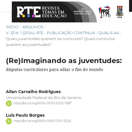
INÍCIO
/
ARQUIVOS
/
V. 33 N. 1 (2024): RTE - PUBLICAÇÃO CONTÍNUA - QUALIS A4
/
Quais juventudes querem os currículos? Quais currículos
querem as juventudes?
(Re)Imaginando as juventudes:
disputas curriculares para adiar o fim do mundo
Allan Carvalho Rodrigues
Universidade Federal do Rio de Janeiro
https://orcid.org/0000-0003-0233-7697
Luis Paulo Borges
https://orcid.org/0000-0002-2153-5229