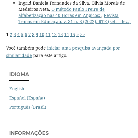
Ingrid Daniela Fernandes da Silva, Olivia Morais de
Medeiros Neta,
O método Paulo Freire de
alfabetização nas 40 Horas em Angicos:
,
Revista
Temas em Educação: v. 31 n. 3 (2022): RTE (set. - dez.)
1
2
3
4
5
6
7
8
9
10
11
12
13
14
15
>
>>
Você também pode
iniciar uma pesquisa avançada por
similaridade
para este artigo.
IDIOMA
English
Español (España)
Português (Brasil)
INFORMAÇÕES