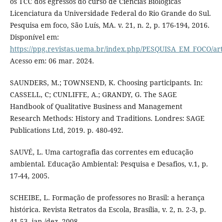
os TCC dos egressos do curso de Ciências Biológicas
Licenciatura da Universidade Federal do Rio Grande do Sul.
Pesquisa em foco, São Luís, MA. v. 21, n. 2, p. 176-194, 2016.
Disponível em:
https://ppg.revistas.uema.br/index.php/PESQUISA_EM_FOCO/art
Acesso em: 06 mar. 2024.
SAUNDERS, M.; TOWNSEND, K. Choosing participants. In:
CASSELL, C; CUNLIFFE, A.; GRANDY, G. The SAGE
Handbook of Qualitative Business and Management
Research Methods: History and Traditions. Londres: SAGE
Publications Ltd, 2019. p. 480-492.
SAUVÉ, L. Uma cartografia das correntes em educação
ambiental. Educação Ambiental: Pesquisa e Desafios, v.1, p.
17-44, 2005.
SCHEIBE, L. Formação de professores no Brasil: a herança
histórica. Revista Retratos da Escola, Brasília, v. 2, n. 2-3, p.
41-53, jan./dez. 2008.