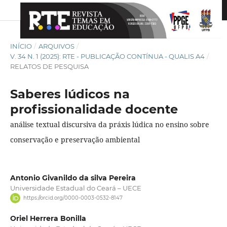
INÍCIO
/
ARQUIVOS
/
V. 34 N. 1 (2025): RTE - PUBLICAÇÃO CONTÍNUA - QUALIS A4
/
RELATOS DE PESQUISA
Saberes lúdicos na
profissionalidade docente
análise textual discursiva da práxis lúdica no ensino sobre
conservação e preservação ambiental
Antonio Givanildo da silva Pereira
Universidade Estadual do Ceará – UECE
https://orcid.org/0000-0003-0532-8147
Oriel Herrera Bonilla