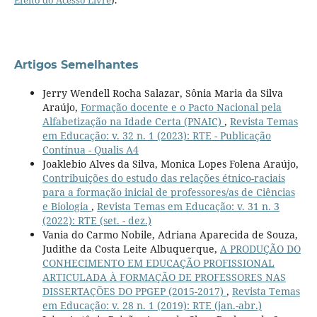
Artigos Semelhantes
Jerry Wendell Rocha Salazar, Sônia Maria da Silva
Araújo,
Formação docente e o Pacto Nacional pela
Alfabetização na Idade Certa (PNAIC)
,
Revista Temas
em Educação: v. 32 n. 1 (2023): RTE - Publicação
Contínua - Qualis A4
Joaklebio Alves da Silva, Monica Lopes Folena Araújo,
Contribuições do estudo das relações étnico-raciais
para a formação inicial de professores/as de Ciências
e Biologia
,
Revista Temas em Educação: v. 31 n. 3
(2022): RTE (set. - dez.)
Vania do Carmo Nobile, Adriana Aparecida de Souza,
Judithe da Costa Leite Albuquerque,
A PRODUÇÃO DO
CONHECIMENTO EM EDUCAÇÃO PROFISSIONAL
ARTICULADA À FORMAÇÃO DE PROFESSORES NAS
DISSERTAÇÕES DO PPGEP (2015-2017)
,
Revista Temas
em Educação: v. 28 n. 1 (2019): RTE (jan.-abr.)