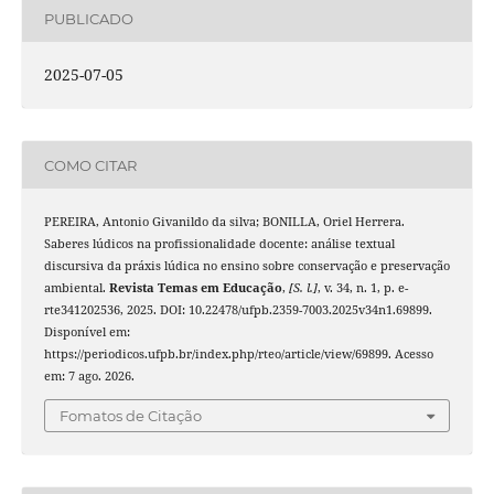
PUBLICADO
2025-07-05
COMO CITAR
PEREIRA, Antonio Givanildo da silva; BONILLA, Oriel Herrera.
Saberes lúdicos na profissionalidade docente: análise textual
discursiva da práxis lúdica no ensino sobre conservação e preservação
ambiental.
Revista Temas em Educação
,
[S. l.]
, v. 34, n. 1, p. e-
rte341202536, 2025. DOI: 10.22478/ufpb.2359-7003.2025v34n1.69899.
Disponível em:
https://periodicos.ufpb.br/index.php/rteo/article/view/69899. Acesso
em: 7 ago. 2026.
Fomatos de Citação