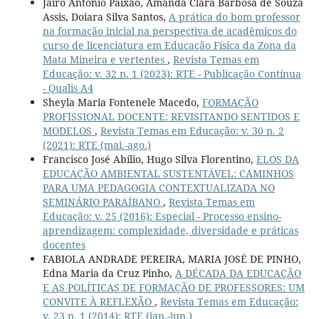
Jairo Antônio Paixão, Amanda Clara Barbosa de Souza
Assis, Doiara Silva Santos,
A prática do bom professor
na formação inicial na perspectiva de acadêmicos do
curso de licenciatura em Educação Física da Zona da
Mata Mineira e vertentes
,
Revista Temas em
Educação: v. 32 n. 1 (2023): RTE - Publicação Contínua
- Qualis A4
Sheyla Maria Fontenele Macedo,
FORMAÇÃO
PROFISSIONAL DOCENTE: REVISITANDO SENTIDOS E
MODELOS
,
Revista Temas em Educação: v. 30 n. 2
(2021): RTE (mai.-ago.)
Francisco José Abílio, Hugo Silva Florentino,
ELOS DA
EDUCAÇÃO AMBIENTAL SUSTENTÁVEL: CAMINHOS
PARA UMA PEDAGOGIA CONTEXTUALIZADA NO
SEMINÁRIO PARAÍBANO
,
Revista Temas em
Educação: v. 25 (2016): Especial - Processo ensino-
aprendizagem: complexidade, diversidade e práticas
docentes
FABIOLA ANDRADE PEREIRA, MARIA JOSÉ DE PINHO,
Edna Maria da Cruz Pinho,
A DÉCADA DA EDUCAÇÃO
E AS POLÍTICAS DE FORMAÇÃO DE PROFESSORES: UM
CONVITE À REFLEXÃO
,
Revista Temas em Educação:
v. 23 n. 1 (2014): RTE (jan.-jun.)