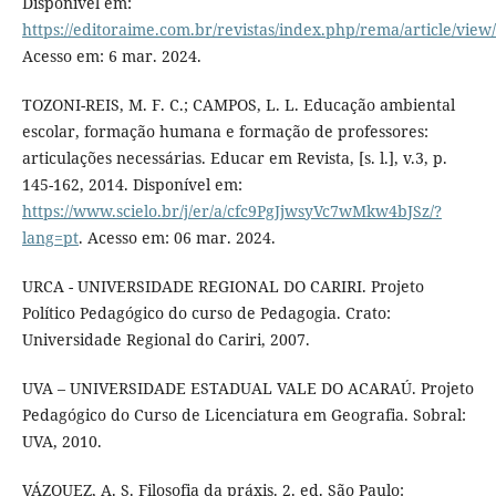
Disponível em:
https://editoraime.com.br/revistas/index.php/rema/article/view
Acesso em: 6 mar. 2024.
TOZONI-REIS, M. F. C.; CAMPOS, L. L. Educação ambiental
escolar, formação humana e formação de professores:
articulações necessárias. Educar em Revista, [s. l.], v.3, p.
145-162, 2014. Disponível em:
https://www.scielo.br/j/er/a/cfc9PgJjwsyVc7wMkw4bJSz/?
lang=pt
. Acesso em: 06 mar. 2024.
URCA - UNIVERSIDADE REGIONAL DO CARIRI. Projeto
Político Pedagógico do curso de Pedagogia. Crato:
Universidade Regional do Cariri, 2007.
UVA – UNIVERSIDADE ESTADUAL VALE DO ACARAÚ. Projeto
Pedagógico do Curso de Licenciatura em Geografia. Sobral:
UVA, 2010.
VÁZQUEZ, A. S. Filosofia da práxis. 2. ed. São Paulo: