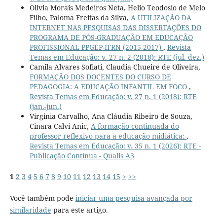
Olivia Morais Medeiros Neta, Helio Teodosio de Melo
Filho, Paloma Freitas da Silva,
A UTILIZAÇÃO DA
INTERNET NAS PESQUISAS DAS DISSERTAÇÕES DO
PROGRAMA DE PÓS-GRADUAÇÃO EM EDUCAÇÃO
PROFISSIONAL PPGEP-IFRN (2015-2017)
,
Revista
Temas em Educação: v. 27 n. 2 (2018): RTE (jul.-dez.)
Camila Alvares Sofiati, Claudia Chueire de Oliveira,
FORMAÇÃO DOS DOCENTES DO CURSO DE
PEDAGOGIA: A EDUCAÇÃO INFANTIL EM FOCO
,
Revista Temas em Educação: v. 27 n. 1 (2018): RTE
(jan.-jun.)
Virginia Carvalho, Ana Cláudia Ribeiro de Souza,
Cinara Calvi Anic,
A formação continuada do
professor reflexivo para a educação midiática:
,
Revista Temas em Educação: v. 35 n. 1 (2026): RTE -
Publicação Contínua - Qualis A3
1
2
3
4
5
6
7
8
9
10
11
12
13
14
15
>
>>
Você também pode
iniciar uma pesquisa avançada por
similaridade
para este artigo.