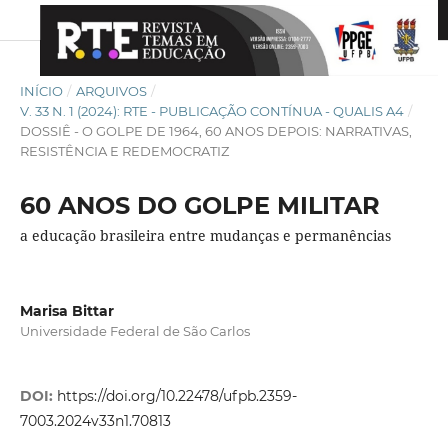
INÍCIO
/
ARQUIVOS
/
V. 33 N. 1 (2024): RTE - PUBLICAÇÃO CONTÍNUA - QUALIS A4
/
DOSSIÊ - O GOLPE DE 1964, 60 ANOS DEPOIS: NARRATIVAS,
RESISTÊNCIA E REDEMOCRATIZ
60 ANOS DO GOLPE MILITAR
a educação brasileira entre mudanças e permanências
Marisa Bittar
Universidade Federal de São Carlos
DOI:
https://doi.org/10.22478/ufpb.2359-
7003.2024v33n1.70813