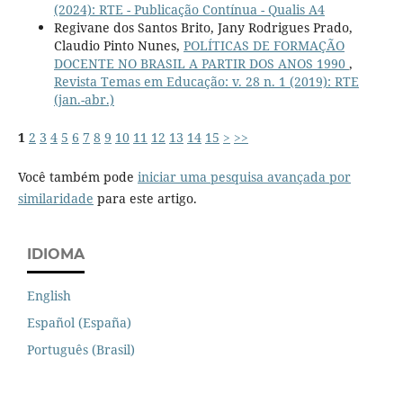
(2024): RTE - Publicação Contínua - Qualis A4
Regivane dos Santos Brito, Jany Rodrigues Prado,
Claudio Pinto Nunes,
POLÍTICAS DE FORMAÇÃO
DOCENTE NO BRASIL A PARTIR DOS ANOS 1990
,
Revista Temas em Educação: v. 28 n. 1 (2019): RTE
(jan.-abr.)
1
2
3
4
5
6
7
8
9
10
11
12
13
14
15
>
>>
Você também pode
iniciar uma pesquisa avançada por
similaridade
para este artigo.
IDIOMA
English
Español (España)
Português (Brasil)