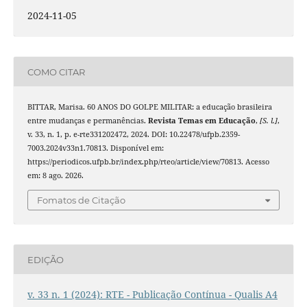
2024-11-05
COMO CITAR
BITTAR, Marisa. 60 ANOS DO GOLPE MILITAR: a educação brasileira
entre mudanças e permanências.
Revista Temas em Educação
,
[S. l.]
,
v. 33, n. 1, p. e-rte331202472, 2024. DOI: 10.22478/ufpb.2359-
7003.2024v33n1.70813. Disponível em:
https://periodicos.ufpb.br/index.php/rteo/article/view/70813. Acesso
em: 8 ago. 2026.
Fomatos de Citação
EDIÇÃO
v. 33 n. 1 (2024): RTE - Publicação Contínua - Qualis A4