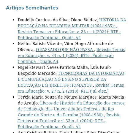
Artigos Semelhantes
Danielly Cardoso da Silva, Diane Valdez,
HISTÓRIA DA
EDUCAÇÃO NA DITADURA MILITAR (1964-1985):
,
Revista Temas em Educação: v. 33 n. 1 (2024): RTE -
Publicação Contínua - Qualis A4
Keides Batista Vicente, Vitor Hugo Abranche de
Oliveira,
O PASSADO QUE NÃO PASSA
,
Revista Temas
em Educação: v. 33 n. 1 (2024): RTE - Publicação
Contínua - Qualis A4
Nigel Stewart Neves Patriota Malta, Luis Paulo
Leopoldo Mercado,
TECNOLOGIAS DA INFORMAÇÃO
E COMUNICAÇÃO NO ENSINO SUPERIOR DA
EDUCAÇÃO EM DIREITOS HUMANOS
,
Revista Temas
em Educação: v. 27 n. 2 (2018): RTE (jul.-dez.)
Tércia Maria Souza de Moura Marques, Marta Maria
de Araújo,
Livros de História da Educação dos cursos
de Pedagogia das Universidades Federais do Rio
Grande do Norte e da Paraíba (1968-1980)
,
Revista
Temas em Educação: v. 33 n. 1 (2024): RTE -
Publicação Contínua - Qualis A4
Ana Cristina Batista, Nara Lidiana Silva Dias Carlos,