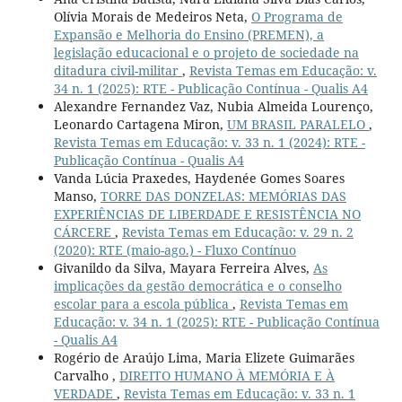
Olívia Morais de Medeiros Neta,
O Programa de
Expansão e Melhoria do Ensino (PREMEN), a
legislação educacional e o projeto de sociedade na
ditadura civil-militar
,
Revista Temas em Educação: v.
34 n. 1 (2025): RTE - Publicação Contínua - Qualis A4
Alexandre Fernandez Vaz, Nubia Almeida Lourenço,
Leonardo Cartagena Miron,
UM BRASIL PARALELO
,
Revista Temas em Educação: v. 33 n. 1 (2024): RTE -
Publicação Contínua - Qualis A4
Vanda Lúcia Praxedes, Haydenée Gomes Soares
Manso,
TORRE DAS DONZELAS: MEMÓRIAS DAS
EXPERIÊNCIAS DE LIBERDADE E RESISTÊNCIA NO
CÁRCERE
,
Revista Temas em Educação: v. 29 n. 2
(2020): RTE (maio-ago.) - Fluxo Contínuo
Givanildo da Silva, Mayara Ferreira Alves,
As
implicações da gestão democrática e o conselho
escolar para a escola pública
,
Revista Temas em
Educação: v. 34 n. 1 (2025): RTE - Publicação Contínua
- Qualis A4
Rogério de Araújo Lima, Maria Elizete Guimarães
Carvalho ,
DIREITO HUMANO À MEMÓRIA E À
VERDADE
,
Revista Temas em Educação: v. 33 n. 1