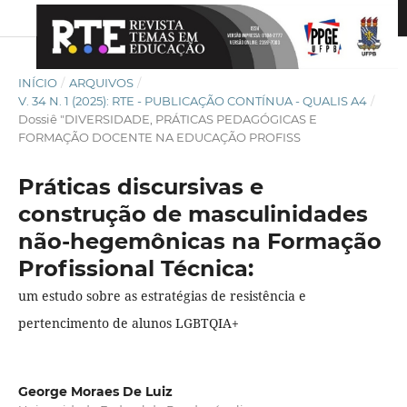
INÍCIO
/
ARQUIVOS
/
V. 34 N. 1 (2025): RTE - PUBLICAÇÃO CONTÍNUA - QUALIS A4
/
Dossiê "DIVERSIDADE, PRÁTICAS PEDAGÓGICAS E
FORMAÇÃO DOCENTE NA EDUCAÇÃO PROFISS
Práticas discursivas e
construção de masculinidades
não-hegemônicas na Formação
Profissional Técnica:
um estudo sobre as estratégias de resistência e
pertencimento de alunos LGBTQIA+
George Moraes De Luiz