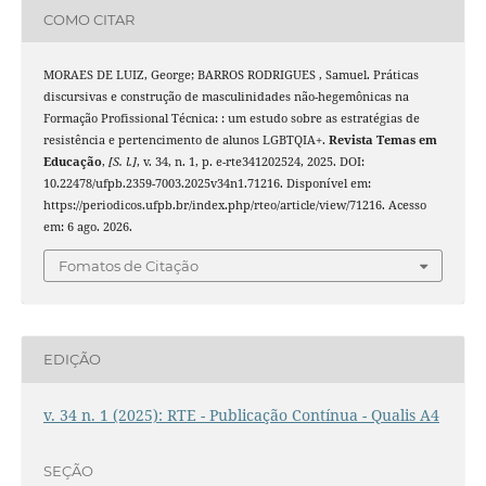
COMO CITAR
MORAES DE LUIZ, George; BARROS RODRIGUES , Samuel. Práticas
discursivas e construção de masculinidades não-hegemônicas na
Formação Profissional Técnica: : um estudo sobre as estratégias de
resistência e pertencimento de alunos LGBTQIA+.
Revista Temas em
Educação
,
[S. l.]
, v. 34, n. 1, p. e-rte341202524, 2025. DOI:
10.22478/ufpb.2359-7003.2025v34n1.71216. Disponível em:
https://periodicos.ufpb.br/index.php/rteo/article/view/71216. Acesso
em: 6 ago. 2026.
Fomatos de Citação
EDIÇÃO
v. 34 n. 1 (2025): RTE - Publicação Contínua - Qualis A4
SEÇÃO