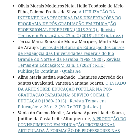
Olivia Morais Medeiros Neta, Helio Teodosio de Melo
Filho, Paloma Freitas da Silva,
A UTILIZAÇÃO DA
INTERNET NAS PESQUISAS DAS DISSERTAÇÕES DO
PROGRAMA DE PÓS-GRADUAÇÃO EM EDUCAÇÃO
PROFISSIONAL PPGEP-IFRN (2015-2017)
,
Revista
Temas em Educação: v. 27 n. 2 (2018): RTE (jul.-dez.)
Tércia Maria Souza de Moura Marques, Marta Maria
de Araújo,
Livros de História da Educação dos cursos
de Pedagogia das Universidades Federais do Rio
Grande do Norte e da Paraíba (1968-1980)
,
Revista
Temas em Educação: v. 33 n. 1 (2024): RTE -
Publicação Contínua - Qualis A4
Aline Maria Batista Machado, Thamires Azevedo dos
Santos Cavalcanti, Vanessa Santana Soares,
O ESTADO
DA ARTE SOBRE EDUCAÇÃO POPULAR NA PÓS-
GRADUAÇÃO PARAIBANA: SERVIÇO SOCIAL E
EDUCAÇÃO (1980- 2016)
,
Revista Temas em
Educação: v. 26 n. 2 (2017): RTE (jul.-dez.)
Vania do Carmo Nobile, Adriana Aparecida de Souza,
Judithe da Costa Leite Albuquerque,
A PRODUÇÃO DO
CONHECIMENTO EM EDUCAÇÃO PROFISSIONAL
ARTICULADA À FORMAÇÃO DE PROFESSORES NAS