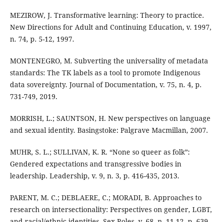
MEZIROW, J. Transformative learning: Theory to practice.
New Directions for Adult and Continuing Education, v. 1997,
n. 74, p. 5-12, 1997.
MONTENEGRO, M. Subverting the universality of metadata
standards: The TK labels as a tool to promote Indigenous
data sovereignty. Journal of Documentation, v. 75, n. 4, p.
731-749, 2019.
MORRISH, L.; SAUNTSON, H. New perspectives on language
and sexual identity. Basingstoke: Palgrave Macmillan, 2007.
MUHR, S. L.; SULLIVAN, K. R. “None so queer as folk”:
Gendered expectations and transgressive bodies in
leadership. Leadership, v. 9, n. 3, p. 416-435, 2013.
PARENT, M. C.; DEBLAERE, C.; MORADI, B. Approaches to
research on intersectionality: Perspectives on gender, LGBT,
and racial/ethnic identities. Sex Roles, v. 68, n. 11-12, p. 639-