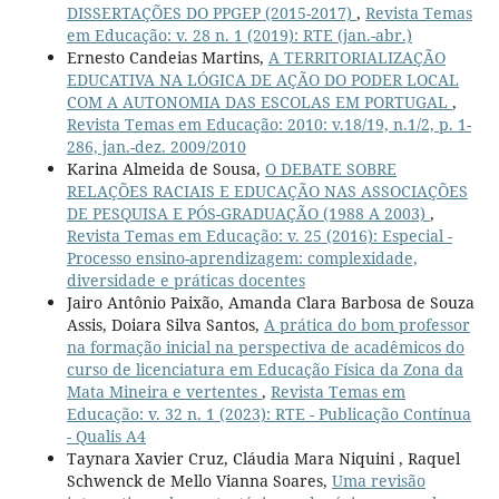
DISSERTAÇÕES DO PPGEP (2015-2017)
,
Revista Temas
em Educação: v. 28 n. 1 (2019): RTE (jan.-abr.)
Ernesto Candeias Martins,
A TERRITORIALIZAÇÃO
EDUCATIVA NA LÓGICA DE AÇÃO DO PODER LOCAL
COM A AUTONOMIA DAS ESCOLAS EM PORTUGAL
,
Revista Temas em Educação: 2010: v.18/19, n.1/2, p. 1-
286, jan.-dez. 2009/2010
Karina Almeida de Sousa,
O DEBATE SOBRE
RELAÇÕES RACIAIS E EDUCAÇÃO NAS ASSOCIAÇÕES
DE PESQUISA E PÓS-GRADUAÇÃO (1988 A 2003)
,
Revista Temas em Educação: v. 25 (2016): Especial -
Processo ensino-aprendizagem: complexidade,
diversidade e práticas docentes
Jairo Antônio Paixão, Amanda Clara Barbosa de Souza
Assis, Doiara Silva Santos,
A prática do bom professor
na formação inicial na perspectiva de acadêmicos do
curso de licenciatura em Educação Física da Zona da
Mata Mineira e vertentes
,
Revista Temas em
Educação: v. 32 n. 1 (2023): RTE - Publicação Contínua
- Qualis A4
Taynara Xavier Cruz, Cláudia Mara Niquini , Raquel
Schwenck de Mello Vianna Soares,
Uma revisão