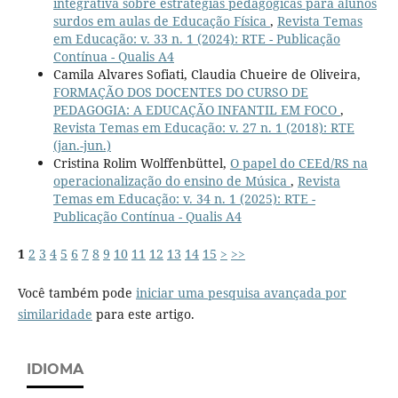
integrativa sobre estratégias pedagógicas para alunos
surdos em aulas de Educação Física
,
Revista Temas
em Educação: v. 33 n. 1 (2024): RTE - Publicação
Contínua - Qualis A4
Camila Alvares Sofiati, Claudia Chueire de Oliveira,
FORMAÇÃO DOS DOCENTES DO CURSO DE
PEDAGOGIA: A EDUCAÇÃO INFANTIL EM FOCO
,
Revista Temas em Educação: v. 27 n. 1 (2018): RTE
(jan.-jun.)
Cristina Rolim Wolffenbüttel,
O papel do CEEd/RS na
operacionalização do ensino de Música
,
Revista
Temas em Educação: v. 34 n. 1 (2025): RTE -
Publicação Contínua - Qualis A4
1
2
3
4
5
6
7
8
9
10
11
12
13
14
15
>
>>
Você também pode
iniciar uma pesquisa avançada por
similaridade
para este artigo.
IDIOMA