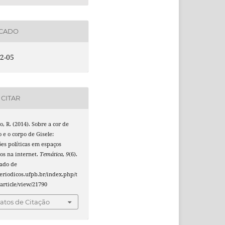
ICADO
2-05
CITAR
, R. (2014). Sobre a cor de
e o corpo de Gisele:
es políticas em espaços
os na internet.
Temática
,
9
(6).
ado de
periodicos.ufpb.br/index.php/t
article/view/21790
tos de Citação