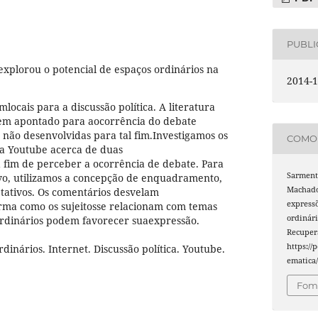
PUBL
explorou o potencial de espaços ordinários na
2014-1
mlocais para a discussão política. A literatura
 tem apontado para aocorrência do debate
e não desenvolvidas para tal fim.Investigamos os
COMO 
a Youtube acerca de duas
 fim de perceber a ocorrência de debate. Para
Sarmento
ivo, utilizamos a concepção de enquadramento,
Machado 
tativos. Os comentários desvelam
expressõ
rma como os sujeitosse relacionam com temas
ordinári
ordinários podem favorecer suaexpressão.
Recuper
https://
dinários. Internet. Discussão política. Youtube.
ematica/
Foma