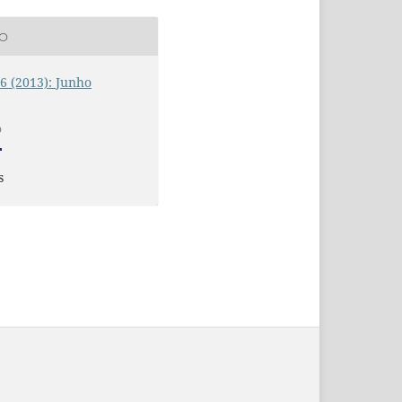
ÃO
. 6 (2013): Junho
O
s