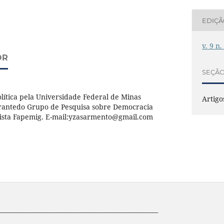
EDIÇ
v. 9 n
OR
SEÇÃ
lítica pela Universidade Federal de Minas
Artigo
rantedo Grupo de Pesquisa sobre Democracia
sista Fapemig. E-mail:yzasarmento@gmail.com
_____________________________________________________