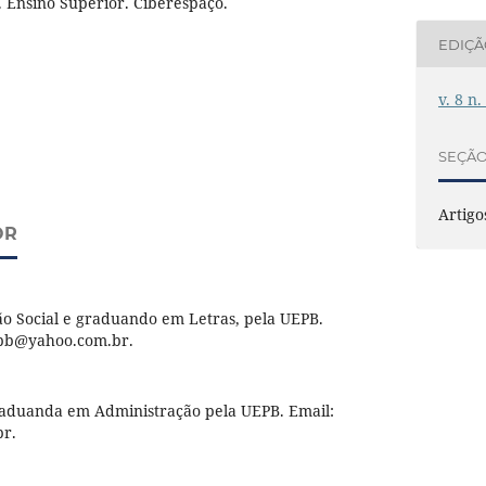
 Ensino Superior. Ciberespaço.
EDIÇ
v. 8 n
SEÇÃ
Artigo
OR
 Social e graduando em Letras, pela UEPB.
pb@yahoo.com.br.
aduanda em Administração pela UEPB. Email:
br.