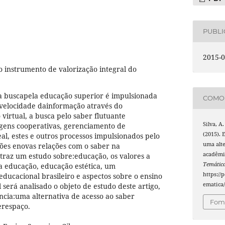
PUBL
2015-0
 instrumento de valorização integral do
 buscapela educação superior é impulsionada
COMO 
 velocidade dainformação através do
irtual, a busca pelo saber flutuante
Silva, A.
agens cooperativas, gerenciamento de
(2015). 
l, estes e outros processos impulsionados pelo
uma alte
ções enovas relações com o saber na
acadêmic
traz um estudo sobre:educação, os valores a
Temátic
a educação, educação estética, um
https://
 educacional brasileiro e aspectos sobre o ensino
ematica/
l será analisado o objeto de estudo deste artigo,
ncia:uma alternativa de acesso ao saber
Foma
erespaço.