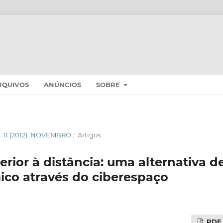
RQUIVOS
ANÚNCIOS
SOBRE
N. 11 (2012): NOVEMBRO
/
Artigos
rior à distância: uma alternativa d
co através do ciberespaço
PDF