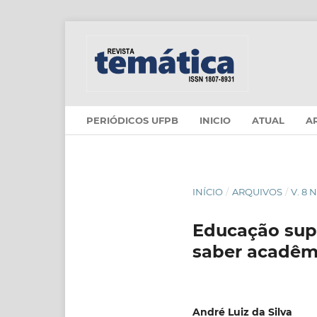
PERIÓDICOS UFPB
INICIO
ATUAL
A
INÍCIO
/
ARQUIVOS
/
V. 8 
Educação supe
saber acadêmi
André Luiz da Silva