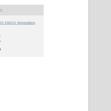
ÃO
. 11 (2012): Novembro
O
s