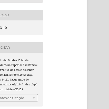
ICADO
3-10
CITAR
 L. da, & Silva, P. M. da.
Educação superior à distância:
rnativa de acesso ao saber
o através do ciberespaço.
a
,
8
(11). Recuperado de
periodicos.ufpb.br/index.php/t
article/view/23159
tos de Citação