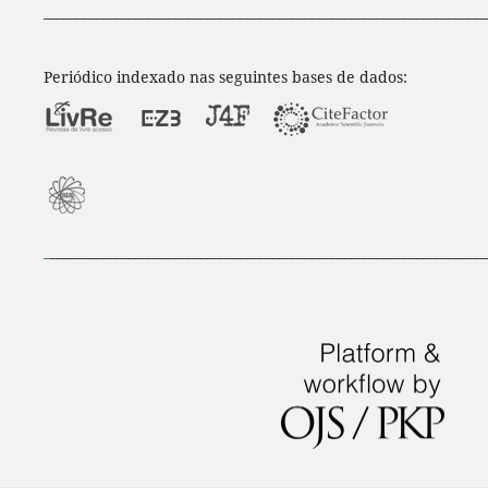
____________________________________________________________________
Periódico indexado nas seguintes bases de dados:
_
___________________________________________________________________