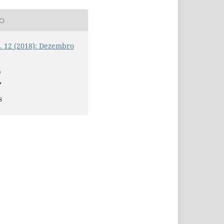
ÃO
n. 12 (2018): Dezembro
O
s