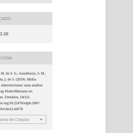
ICADO
2-20
CITAR
 M. de S. G., Gaudêncio, S. M.,
a, J. de S. (2019). Mídia
e ciberativismo: uma análise
tag #SalveMariana no
am.
Temática
,
14
(12).
doi.org/10.22478/ufpb.1807-
18v14n12.44578
tos de Citação