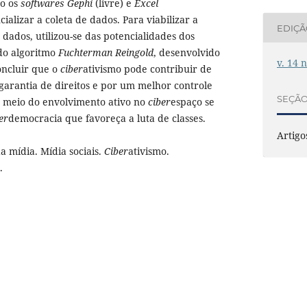
mo os
softwares Gephi
(livre)
e
Excel
cializar a coleta de dados. Para viabilizar a
EDIÇ
 dados, utilizou-se das potencialidades dos
do algoritmo
Fuchterman Reingold
, desenvolvido
v. 14 
oncluir que o
ciber
ativismo pode contribuir de
 garantia de direitos e por um melhor controle
SEÇÃ
r meio do envolvimento ativo no
ciber
espaço se
er
democracia que favoreça a luta de classes.
Artigo
a mídia. Mídia sociais.
Ciber
ativismo.
.