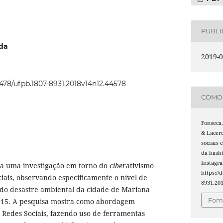
PUBL
da
2019-0
22478/ufpb.1807-8931.2018v14n12.44578
COMO 
Fonseca,
& Lacerd
sociais 
da hash
Instagr
ta uma investigação em torno do
ciber
ativismo
https://
ciais, observando especificamente o nível de
8931.20
 do desastre ambiental da cidade de Mariana
Foma
15. A pesquisa mostra como abordagem
 Redes Sociais, fazendo uso de ferramentas