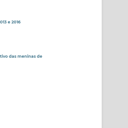
013 e 2016
etivo das meninas de