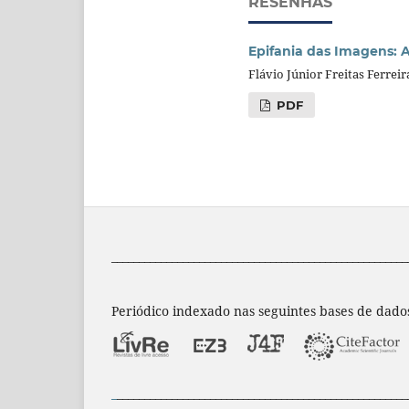
RESENHAS
Epifania das Imagens: 
Flávio Júnior Freitas Ferreir
PDF
______________________________________________________
Periódico indexado nas seguintes bases de dado
_
_____________________________________________________