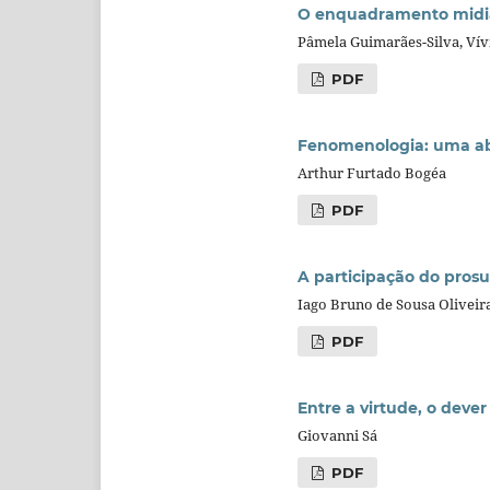
O enquadramento midiáti
Pâmela Guimarães-Silva, Ví
PDF
Fenomenologia: uma ab
Arthur Furtado Bogéa
PDF
A participação do pros
Iago Bruno de Sousa Oliveir
PDF
Entre a virtude, o deve
Giovanni Sá
PDF