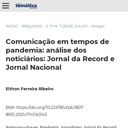
INÍCIO
/
ARQUIVOS
/
V. 17 N. 7 (2021): JULHO
/
Artigos
Comunicação em tempos de
pandemia: análise dos
noticiários: Jornal da Record e
Jornal Nacional
Elthon Ferreira Ribeiro
DOI:
https://doi.org/10.22478/ufpb.1807-
8931.2021v17n7.60143
Pandemia, Jornalismo, Jornal da Record,
Palavras-chave: