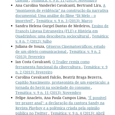
cinema
,
Temática: v. 9 n. 11 (2013): Novembro
Ana Carolina Vanderlei Cavalcanti, Bertrand Lira,
A
“montagem de evidência” na construção da narrativa
documental: Uma análise do filme “Di Melo – o
imorrível”
,
Temática: v. 9 n. 3 (2013): Março
Sandra Helena Gurgel Dantas de Medeiros,
Ensino de
Francês Língua Estrangeira (FLE) e História em
Quadrinhos: uma descoberta sociocultural
,
Temática:
v. 8 n. 7 (2012): Julho
Juliana de Souza,
Gêneros Cinematográficos: estudo
de um objeto comunicacional
,
Temática: v. 9 n. 2
(2013): Fevereiro
Ian Costa Cavalcanti,
O Trailer remix como
ferramenta funcional da cibercultura
,
Temática: v. 9
n. 2 (2013): Fevereiro
Carolina Cavalcanti Falcão, Beatriz Braga Bezerra,
Capitão Nascimento, protagonista de um espetáculo: a
jornada do herói na sociedade do consumo
,
Temática: v. 9 n. 11 (2013): Novembro
Felipe Anacleto, Ana Paula Campos Lima,
"É possível
ter prazer anal": a declaração da cantora Sandy na
Revista Playboy e a polêmica criada pela opinião
pública no Twitter
,
Temática: v. 9 n. 4 (2013): Abril