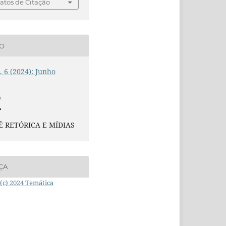
tos de Citação
ÃO
n. 6 (2024): Junho
O
Ê RETÓRICA E MÍDIAS
ÇA
(c) 2024 Temática