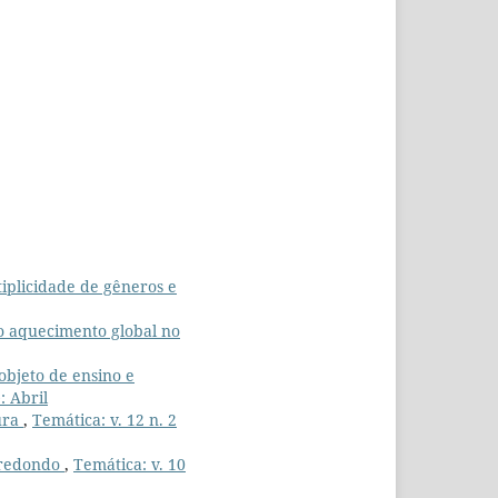
tiplicidade de gêneros e
o aquecimento global no
objeto de ensino e
: Abril
tura
,
Temática: v. 12 n. 2
 redondo
,
Temática: v. 10