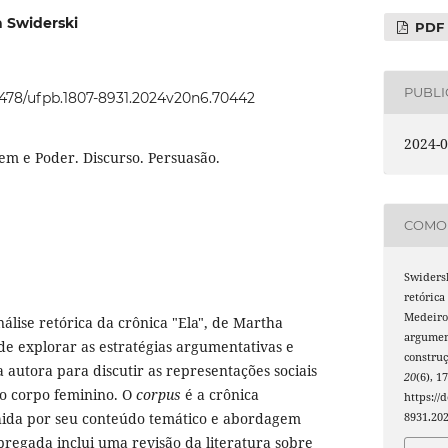
a Swiderski
PDF
PUBL
22478/ufpb.1807-8931.2024v20n6.70442
2024-0
m e Poder. Discurso. Persuasão.
COMO 
Swidersk
retórica
Medeiros
álise retórica da crônica "Ela", de Martha
argumen
de explorar as estratégias argumentativas e
construç
a autora para discutir as representações sociais
20
(6), 1
do corpo feminino. O
corpus
é a crônica
https://
hida por seu conteúdo temático e abordagem
8931.20
pregada inclui uma revisão da literatura sobre