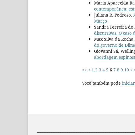
Maria Aparecida Ram
contemporânea: est
Juliana R. Pedroso,
Março
Sandra Ferreira de 
discursivas. O caso
Max Silva da Rocha,
do governo de Dilm
Giovanni Sá, Wellin
abordagem espinosan
<<
<
1
2
3
4
5
6
7
8
9
10
>
Você também pode
inicia
______________________________________________________