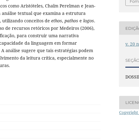
Foma
icos como Aristóteles, Chaïm Perelman e Jean-
 análise textual que examina a estrutura
 utilizando conceitos de
ethos
,
pathos
e
logos
.
so de recursos retóricos por Medeiros (2006),
EDIÇ
ficação, para construir uma narrativa
 capacidade da linguagem em formar
v. 20 
 A análise sugere que tais estratégias podem
lvimento da leitura crítica, especialmente no
SEÇÃ
uras.
DOSSI
LICEN
Copyright 