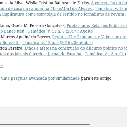
os da Silva, Wislla Cristina Baltazar de Farias,
A concepção do fe
udo de caso da campanha #LikeAGirl da Always
,
Temática: v. 13 n
A implicatura como estratégia de sentido no jornalismo de revista
Lima, Gisela M. Pereira Gonçalves,
Publicidade, Relações Públicas
 do Banco Itaú
,
Temática: v. 13 n. 8 (2017): Agosto
 Marcos Apolinário Barros,
Revistas The Economist e Veja: represe
a Rousseff
,
Temática: v. 12 n. 9 (2016): Setembro
gton Pereira,
Ethos e afetos na construção do discurso político no
a dos jornais Correio e Jornal da Paraíba
,
Temática: v. 13 n. 01 
>>
r uma pesquisa avançada por similaridade
para este artigo.
_____________________________________________________