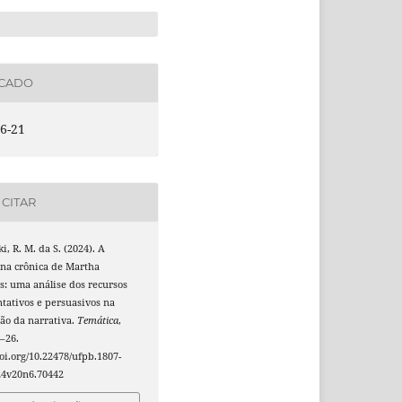
ICADO
6-21
CITAR
i, R. M. da S. (2024). A
 na crônica de Martha
: uma análise dos recursos
tativos e persuasivos na
ão da narrativa.
Temática
,
7–26.
doi.org/10.22478/ufpb.1807-
24v20n6.70442