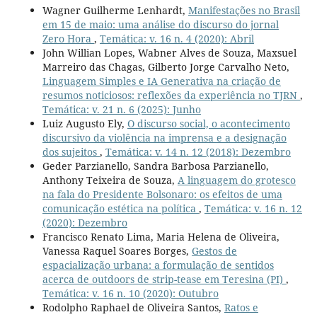
Wagner Guilherme Lenhardt,
Manifestações no Brasil
em 15 de maio: uma análise do discurso do jornal
Zero Hora
,
Temática: v. 16 n. 4 (2020): Abril
John Willian Lopes, Wabner Alves de Souza, Maxsuel
Marreiro das Chagas, Gilberto Jorge Carvalho Neto,
Linguagem Simples e IA Generativa na criação de
resumos noticiosos: reflexões da experiência no TJRN
,
Temática: v. 21 n. 6 (2025): Junho
Luiz Augusto Ely,
O discurso social, o acontecimento
discursivo da violência na imprensa e a designação
dos sujeitos
,
Temática: v. 14 n. 12 (2018): Dezembro
Geder Parzianello, Sandra Barbosa Parzianello,
Anthony Teixeira de Souza,
A linguagem do grotesco
na fala do Presidente Bolsonaro: os efeitos de uma
comunicação estética na política
,
Temática: v. 16 n. 12
(2020): Dezembro
Francisco Renato Lima, Maria Helena de Oliveira,
Vanessa Raquel Soares Borges,
Gestos de
espacialização urbana: a formulação de sentidos
acerca de outdoors de strip-tease em Teresina (PI)
,
Temática: v. 16 n. 10 (2020): Outubro
Rodolpho Raphael de Oliveira Santos,
Ratos e