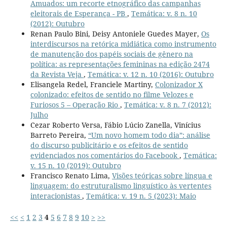
Amuados: um recorte etnográfico das campanhas
eleitorais de Esperança - PB
,
Temática: v. 8 n. 10
(2012): Outubro
Renan Paulo Bini, Deisy Antoniele Guedes Mayer,
Os
interdiscursos na retórica midiática como instrumento
de manutenção dos papéis sociais de gênero na
política: as representações femininas na edição 2474
da Revista Veja
,
Temática: v. 12 n. 10 (2016): Outubro
Elisangela Redel, Franciele Martiny,
Colonizador X
colonizado: efeitos de sentido no filme Velozes e
Furiosos 5 – Operação Rio
,
Temática: v. 8 n. 7 (2012):
Julho
Cezar Roberto Versa, Fábio Lúcio Zanella, Vinícius
Barreto Pereira,
“Um novo homem todo dia”: análise
do discurso publicitário e os efeitos de sentido
evidenciados nos comentários do Facebook
,
Temática:
v. 15 n. 10 (2019): Outubro
Francisco Renato Lima,
Visões teóricas sobre língua e
linguagem: do estruturalismo linguístico às vertentes
interacionistas
,
Temática: v. 19 n. 5 (2023): Maio
<<
<
1
2
3
4
5
6
7
8
9
10
>
>>