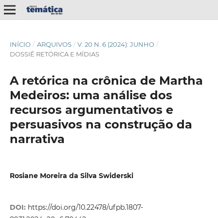
INÍCIO
/
ARQUIVOS
/
V. 20 N. 6 (2024): JUNHO
/
DOSSIÊ RETÓRICA E MÍDIAS
A retórica na crônica de Martha
Medeiros: uma análise dos
recursos argumentativos e
persuasivos na construção da
narrativa
Rosiane Moreira da Silva Swiderski
DOI:
https://doi.org/10.22478/ufpb.1807-