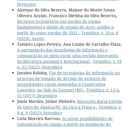
Fevereiro
Alzemar da Silva Bezerra, Maiane do Monte Souza
Oliveira Araújo, Francisco Diétima da Silva Bezerra,
Recursos tecnológicos nas escolas de ensino
fundamental e médio do estado do Acre: análise a
partir do censo escolar de 2021
,
Temática: v. 20 n. 8
(2024): Agosto
Tamires Lopes Pereira, Ana Louise de Carvalho Fiúza,
A apropriação das tecnologias de informação e
comunicação no meio rural: uma revisão integrativa
da literatura nacional e internacional
,
Temática: v. 18
n. 12 (2022): Dezembro
Janaína Kalsing,
Uso de tecnologias de informação no
processo de tomada de decisão de gestores de
propriedades rurais associadas à Cooperativa
Languiru, no Vale do Taquari (RS)
,
Temática: v. 13 n.
12 (2017): Dezembro
Júnia Martins, Júnior Pinheiro,
Maracatu Rural Estrela
de Ouro de Aliança-PE: da roça à França
,
Temática: v.
8 n. 9 (2012): Setembro
Lívia Moreira Barroso,
As novas possibilidades de
comunicação no campo a partir da instalação do