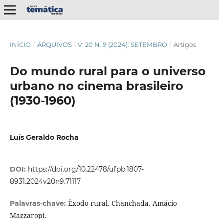
INÍCIO
/
ARQUIVOS
/
V. 20 N. 9 (2024): SETEMBRO
/
Artigos
Do mundo rural para o universo
urbano no cinema brasileiro
(1930-1960)
Luís Geraldo Rocha
DOI:
https://doi.org/10.22478/ufpb.1807-
8931.2024v20n9.71117
Êxodo rural. Chanchada. Amácio
Palavras-chave:
Mazzaropi.