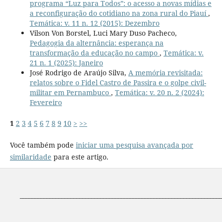
programa “Luz para Todos”: o acesso a novas mídias e
a reconfiguração do cotidiano na zona rural do Piauí
,
Temática: v. 11 n. 12 (2015): Dezembro
Vilson Von Borstel, Luci Mary Duso Pacheco,
Pedagogia da alternância: esperança na
transformação da educação no campo
,
Temática: v.
21 n. 1 (2025): Janeiro
José Rodrigo de Araújo Silva,
A memória revisitada:
relatos sobre o Fidel Castro de Passira e o golpe civil-
militar em Pernambuco
,
Temática: v. 20 n. 2 (2024):
Fevereiro
1
2
3
4
5
6
7
8
9
10
>
>>
Você também pode
iniciar uma pesquisa avançada por
similaridade
para este artigo.
____________________________________________________________________