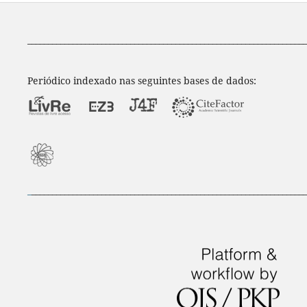
____________________________________________________________________
Periódico indexado nas seguintes bases de dados:
_
___________________________________________________________________