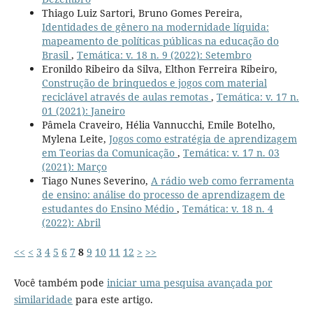
Thiago Luiz Sartori, Bruno Gomes Pereira,
Identidades de gênero na modernidade líquida:
mapeamento de políticas públicas na educação do
Brasil
,
Temática: v. 18 n. 9 (2022): Setembro
Eronildo Ribeiro da Silva, Elthon Ferreira Ribeiro,
Construção de brinquedos e jogos com material
reciclável através de aulas remotas
,
Temática: v. 17 n.
01 (2021): Janeiro
Pâmela Craveiro, Hélia Vannucchi, Emile Botelho,
Mylena Leite,
Jogos como estratégia de aprendizagem
em Teorias da Comunicação
,
Temática: v. 17 n. 03
(2021): Março
Tiago Nunes Severino,
A rádio web como ferramenta
de ensino: análise do processo de aprendizagem de
estudantes do Ensino Médio
,
Temática: v. 18 n. 4
(2022): Abril
<<
<
3
4
5
6
7
8
9
10
11
12
>
>>
Você também pode
iniciar uma pesquisa avançada por
similaridade
para este artigo.