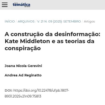
INÍCIO
/
ARQUIVOS
/
V. 21 N. 09 (2025): SETEMBRO
/
Artigos
A construção da desinformação:
Kate Middleton e as teorias da
conspiração
Joana Nicola Gerevini
Andrea Ad Reginatto
DOI:
https://doi.org/10.22478/ufpb.1807-
8931.2025v21n09.75813