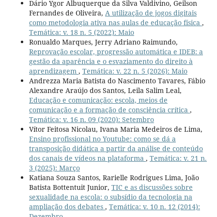
Dário Ygor Albuquerque da Silva Valdivino, Geilson
Fernandes de Oliveira,
A utilização de jogos digitais
como metodologia ativa nas aulas de educação física
,
Temática: v. 18 n. 5 (2022): Maio
Ronualdo Marques, Jerry Adriano Raimundo,
Reprovação escolar, progressão automática e IDEB: a
gestão da aparência e o esvaziamento do direito à
aprendizagem
,
Temática: v. 22 n. 5 (2026): Maio
Andrezza Maria Batista do Nascimento Tavares, Fábio
Alexandre Araújo dos Santos, Leila Salim Leal,
Educação e comunicação: escola, meios de
comunicação e a formação de consciência crítica
,
Temática: v. 16 n. 09 (2020): Setembro
Vítor Feitosa Nicolau, Ivana Maria Medeiros de Lima,
Ensino profissional no Youtube: como se dá a
transposição didática a partir da análise de conteúdo
dos canais de vídeos na plataforma
,
Temática: v. 21 n.
3 (2025): Março
Katiana Souza Santos, Rarielle Rodrigues Lima, João
Batista Bottentuit Junior,
TIC e as discussões sobre
sexualidade na escola: o subsídio da tecnologia na
ampliação dos debates
,
Temática: v. 10 n. 12 (2014):
Dezembro