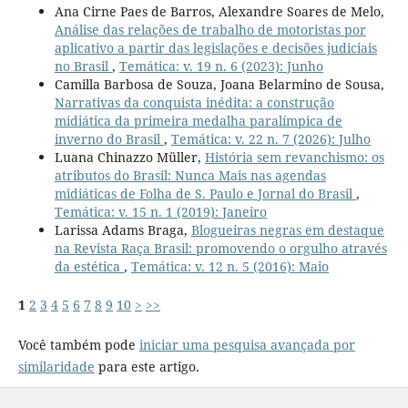
Ana Cirne Paes de Barros, Alexandre Soares de Melo,
Análise das relações de trabalho de motoristas por
aplicativo a partir das legislações e decisões judiciais
no Brasil
,
Temática: v. 19 n. 6 (2023): Junho
Camilla Barbosa de Souza, Joana Belarmino de Sousa,
Narrativas da conquista inédita: a construção
midiática da primeira medalha paralímpica de
inverno do Brasil
,
Temática: v. 22 n. 7 (2026): Julho
Luana Chinazzo Müller,
História sem revanchismo: os
atributos do Brasil: Nunca Mais nas agendas
midiáticas de Folha de S. Paulo e Jornal do Brasil
,
Temática: v. 15 n. 1 (2019): Janeiro
Larissa Adams Braga,
Blogueiras negras em destaque
na Revista Raça Brasil: promovendo o orgulho através
da estética
,
Temática: v. 12 n. 5 (2016): Maio
1
2
3
4
5
6
7
8
9
10
>
>>
Você também pode
iniciar uma pesquisa avançada por
similaridade
para este artigo.