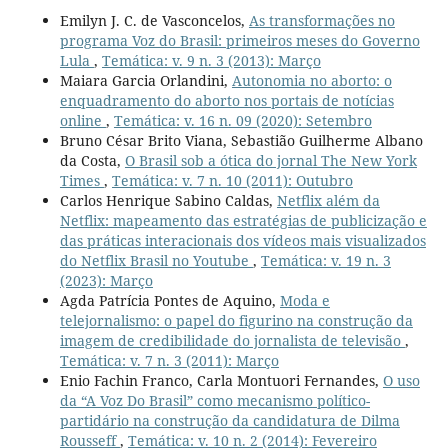
Emilyn J. C. de Vasconcelos,
As transformações no
programa Voz do Brasil: primeiros meses do Governo
Lula
,
Temática: v. 9 n. 3 (2013): Março
Maiara Garcia Orlandini,
Autonomia no aborto: o
enquadramento do aborto nos portais de notícias
online
,
Temática: v. 16 n. 09 (2020): Setembro
Bruno César Brito Viana, Sebastião Guilherme Albano
da Costa,
O Brasil sob a ótica do jornal The New York
Times
,
Temática: v. 7 n. 10 (2011): Outubro
Carlos Henrique Sabino Caldas,
Netflix além da
Netflix: mapeamento das estratégias de publicização e
das práticas interacionais dos vídeos mais visualizados
do Netflix Brasil no Youtube
,
Temática: v. 19 n. 3
(2023): Março
Agda Patrícia Pontes de Aquino,
Moda e
telejornalismo: o papel do figurino na construção da
imagem de credibilidade do jornalista de televisão
,
Temática: v. 7 n. 3 (2011): Março
Enio Fachin Franco, Carla Montuori Fernandes,
O uso
da “A Voz Do Brasil” como mecanismo político-
partidário na construção da candidatura de Dilma
Rousseff
,
Temática: v. 10 n. 2 (2014): Fevereiro