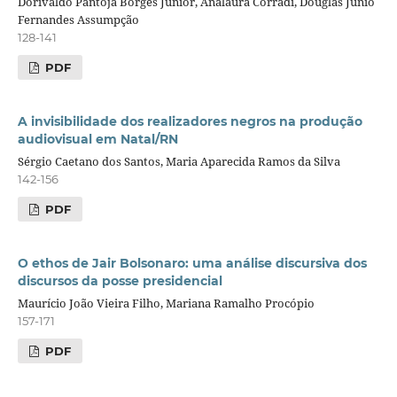
Dorivaldo Pantoja Borges Junior, Analaura Corradi, Douglas Junio
Fernandes Assumpção
128-141
PDF
A invisibilidade dos realizadores negros na produção
audiovisual em Natal/RN
Sérgio Caetano dos Santos, Maria Aparecida Ramos da Silva
142-156
PDF
O ethos de Jair Bolsonaro: uma análise discursiva dos
discursos da posse presidencial
Maurício João Vieira Filho, Mariana Ramalho Procópio
157-171
PDF