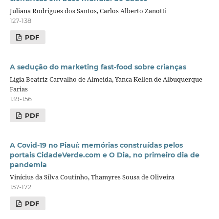
Juliana Rodrigues dos Santos, Carlos Alberto Zanotti
127-138
PDF
A sedução do marketing fast-food sobre crianças
Lígia Beatriz Carvalho de Almeida, Yanca Kellen de Albuquerque
Farias
139-156
PDF
A Covid-19 no Piauí: memórias construídas pelos
portais CidadeVerde.com e O Dia, no primeiro dia de
pandemia
Vinícius da Silva Coutinho, Thamyres Sousa de Oliveira
157-172
PDF