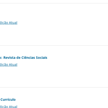
dição Atual
o: Revista de Ciências Sociais
dição Atual
 Currículo
dição Atual