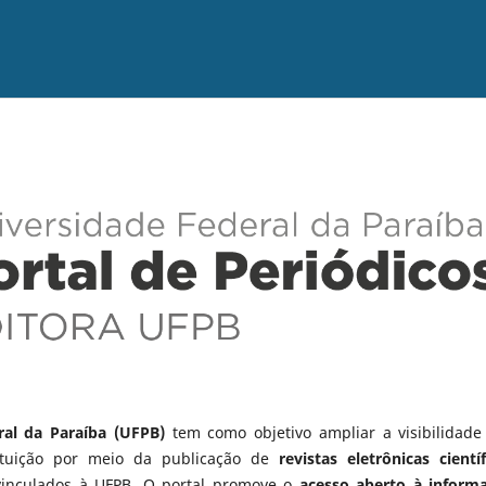
ral da Paraíba (UFPB)
tem como objetivo ampliar a visibilidade
tituição por meio da publicação de
revistas eletrônicas científ
vinculados à UFPB. O portal promove o
acesso aberto à inform