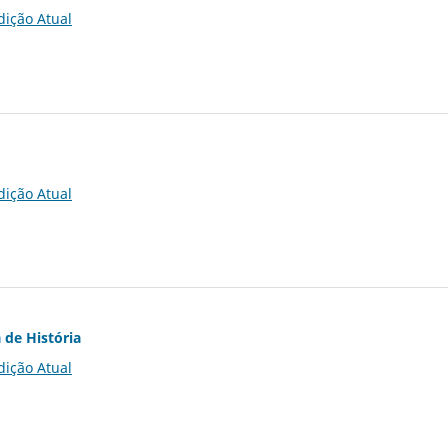
dição Atual
dição Atual
 de História
dição Atual