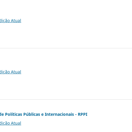
dição Atual
dição Atual
de Políticas Públicas e Internacionais - RPPI
dição Atual