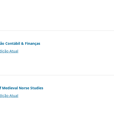
ção Contábil & Finanças
dição Atual
of Medieval Norse Studies
dição Atual