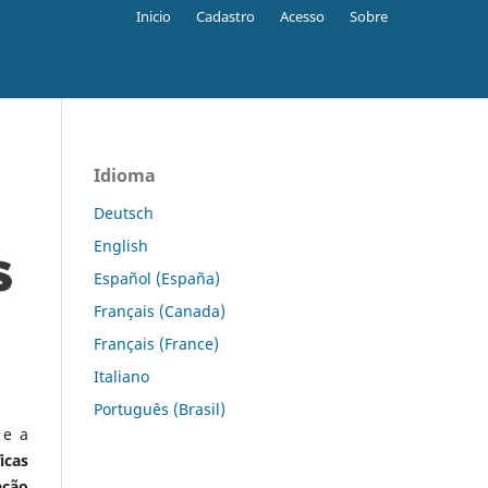
Inicio
Cadastro
Acesso
Sobre
Idioma
Deutsch
English
Español (España)
Français (Canada)
Français (France)
Italiano
Português (Brasil)
 e a
icas
ação