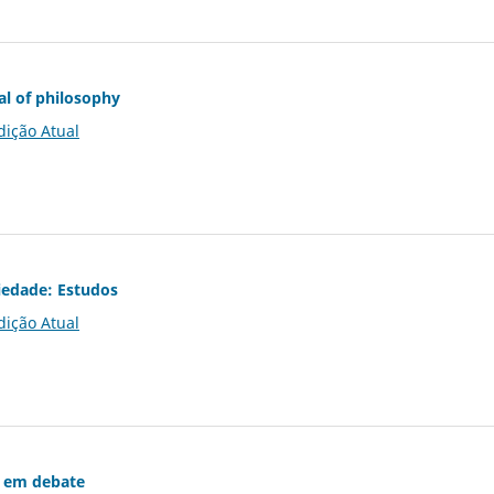
al of philosophy
dição Atual
iedade: Estudos
dição Atual
 em debate