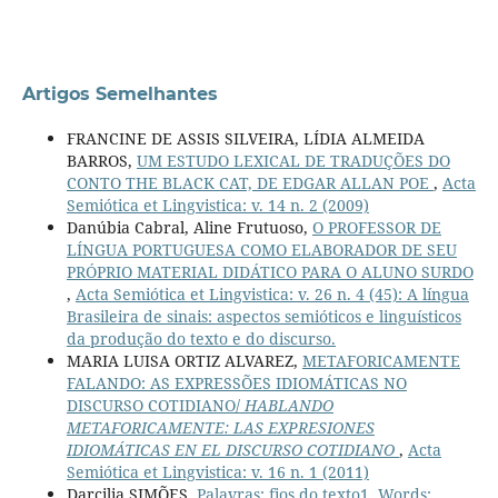
Artigos Semelhantes
FRANCINE DE ASSIS SILVEIRA, LÍDIA ALMEIDA
BARROS,
UM ESTUDO LEXICAL DE TRADUÇÕES DO
CONTO THE BLACK CAT, DE EDGAR ALLAN POE
,
Acta
Semiótica et Lingvistica: v. 14 n. 2 (2009)
Danúbia Cabral, Aline Frutuoso,
O PROFESSOR DE
LÍNGUA PORTUGUESA COMO ELABORADOR DE SEU
PRÓPRIO MATERIAL DIDÁTICO PARA O ALUNO SURDO
,
Acta Semiótica et Lingvistica: v. 26 n. 4 (45): A língua
Brasileira de sinais: aspectos semióticos e linguísticos
da produção do texto e do discurso.
MARIA LUISA ORTIZ ALVAREZ,
METAFORICAMENTE
FALANDO: AS EXPRESSÕES IDIOMÁTICAS NO
DISCURSO COTIDIANO/
HABLANDO
METAFORICAMENTE: LAS EXPRESIONES
IDIOMÁTICAS EN EL DISCURSO COTIDIANO
,
Acta
Semiótica et Lingvistica: v. 16 n. 1 (2011)
Darcilia SIMÕES,
Palavras: fios do texto1. Words: