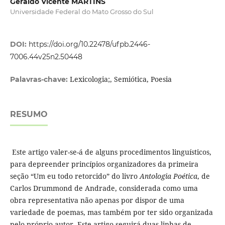
Geraldo Vicente MARTINS
Universidade Federal do Mato Grosso do Sul
DOI:
https://doi.org/10.22478/ufpb.2446-
7006.44v25n2.50448
Lexicologia;, Semiótica, Poesia
Palavras-chave:
RESUMO
Este artigo valer-se-á de alguns procedimentos linguísticos,
para depreender princípios organizadores da primeira
seção “Um eu todo retorcido” do livro
Antologia Poética
, de
Carlos Drummond de Andrade, considerada como uma
obra representativa não apenas por dispor de uma
variedade de poemas, mas também por ter sido organizada
pelo próprio autor. Este artigo seguirá duas linhas de