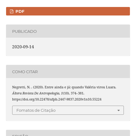
PDF
PUBLICADO
2020-09-14
COMO CITAR
Negretti, N. . (2020). Entre ainda e já: quando Valéria virou Luara.
Áltera Revista De Antropologia
,
1
(10), 374–381.
https://doi.org/10.22478/ufpb.2447-9837.2020v1n10.55224
Fomatos de Citação