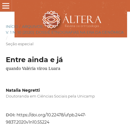
INÍCIO
/
ARQUIVOS
/
V. 1 N. 10 (2020): DOSSIÊ ETNOGRAFIAS NA ERA DA GENÔMICA
/
Seção especial
Entre ainda e já
quando Valéria virou Luara
Natalia Negretti
Doutoranda em Ciências Sociais pela Unicamp
DOI:
https://doi.org/10.22478/ufpb.2447-
9837.2020v1n10.55224