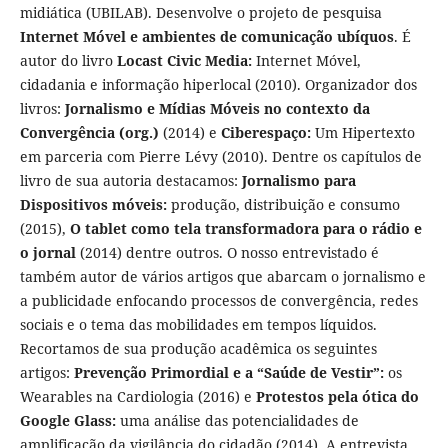
midiática (UBILAB). Desenvolve o projeto de pesquisa
Internet Móvel e ambientes de comunicação ubíquos
. É
autor do livro
Locast Civic Media:
Internet Móvel,
cidadania e informação hiperlocal
(2010). Organizador dos
livros:
Jornalismo e Mídias Móveis no contexto da
Convergência (org.)
(2014) e
Ciberespaço:
Um Hipertexto
em parceria com Pierre Lévy (2010). Dentre os capítulos de
livro de sua autoria destacamos:
Jornalismo para
Dispositivos móveis:
produção, distribuição e consumo
(2015),
O tablet como tela transformadora para o rádio e
o jornal
(2014) dentre outros. O nosso entrevistado é
também autor de vários artigos que abarcam o jornalismo e
a publicidade enfocando processos de convergência, redes
sociais e o tema das mobilidades em tempos líquidos.
Recortamos de sua produção acadêmica os seguintes
artigos:
Prevenção Primordial e a “Saúde de Vestir”:
os
Wearables na Cardiologia
(2016) e
Protestos pela ótica do
Google Glass:
uma análise das potencialidades de
amplificação da vigilância do cidadão (2014). A entrevista