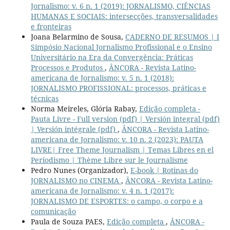
Jornalismo: v. 6 n. 1 (2019): JORNALISMO, CIÊNCIAS
HUMANAS E SOCIAIS: intersecções, transversalidades
e fronteiras
Joana Belarmino de Sousa,
CADERNO DE RESUMOS | I
Simpósio Nacional Jornalismo Profissional e o Ensino
Universitário na Era da Convergência: Práticas
Processos e Produtos
,
ÂNCORA - Revista Latino-
americana de Jornalismo: v. 5 n. 1 (2018):
JORNALISMO PROFISSIONAL: processos, práticas e
técnicas
Norma Meireles, Glória Rabay,
Edição completa -
Pauta Livre - Full version (pdf) | Versión integral (pdf)
| Versión intégrale (pdf)
,
ÂNCORA - Revista Latino-
americana de Jornalismo: v. 10 n. 2 (2023): PAUTA
LIVRE| Free Theme Journalism | Temas Libres en el
Periodismo | Thème Libre sur le Journalisme
Pedro Nunes (Organizador),
E-book | Rotinas do
JORNALISMO no CINEMA
,
ÂNCORA - Revista Latino-
americana de Jornalismo: v. 4 n. 1 (2017):
JORNALISMO DE ESPORTES: o campo, o corpo e a
comunicação
Paula de Souza PAES,
Edição completa
,
ÂNCORA -