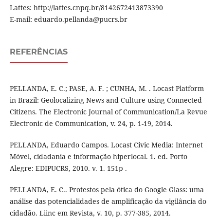
Lattes: http://lattes.cnpq.br/8142672413873390
E-mail: eduardo.pellanda@pucrs.br
REFERÊNCIAS
PELLANDA, E. C.; PASE, A. F. ; CUNHA, M. . Locast Platform
in Brazil: Geolocalizing News and Culture using Connected
Citizens. The Electronic Journal of Communication/La Revue
Electronic de Communication, v. 24, p. 1-19, 2014.
PELLANDA, Eduardo Campos. Locast Civic Media: Internet
Móvel, cidadania e informação hiperlocal. 1. ed. Porto
Alegre: EDIPUCRS, 2010. v. 1. 151p .
PELLANDA, E. C.. Protestos pela ótica do Google Glass: uma
análise das potencialidades de amplificação da vigilância do
cidadão. Liinc em Revista, v. 10, p. 377-385, 2014.