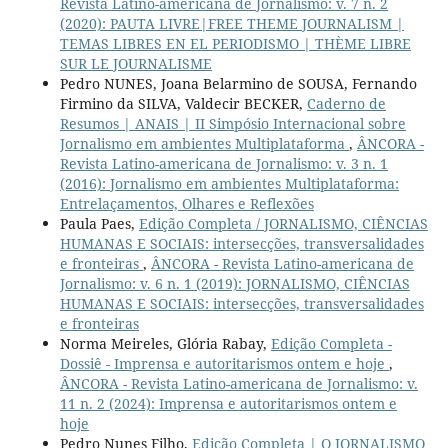
Revista Latino-americana de Jornalismo: v. 7 n. 2
(2020): PAUTA LIVRE|FREE THEME JOURNALISM |
TEMAS LIBRES EN EL PERIODISMO | THÈME LIBRE
SUR LE JOURNALISME
Pedro NUNES, Joana Belarmino de SOUSA, Fernando
Firmino da SILVA, Valdecir BECKER,
Caderno de
Resumos | ANAIS | II Simpósio Internacional sobre
Jornalismo em ambientes Multiplataforma
,
ÂNCORA -
Revista Latino-americana de Jornalismo: v. 3 n. 1
(2016): Jornalismo em ambientes Multiplataforma:
Entrelaçamentos, Olhares e Reflexões
Paula Paes,
Edição Completa / JORNALISMO, CIÊNCIAS
HUMANAS E SOCIAIS: intersecções, transversalidades
e fronteiras
,
ÂNCORA - Revista Latino-americana de
Jornalismo: v. 6 n. 1 (2019): JORNALISMO, CIÊNCIAS
HUMANAS E SOCIAIS: intersecções, transversalidades
e fronteiras
Norma Meireles, Glória Rabay,
Edição Completa -
Dossiê - Imprensa e autoritarismos ontem e hoje
,
ÂNCORA - Revista Latino-americana de Jornalismo: v.
11 n. 2 (2024): Imprensa e autoritarismos ontem e
hoje
Pedro Nunes Filho,
Edição Completa | O JORNALISMO