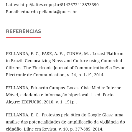
Lattes: http://lattes.cnpq.br/8142672413873390
E-mail: eduardo.pellanda@pucrs.br
REFERÊNCIAS
PELLANDA, E. C.; PASE, A. F. ; CUNHA, M. . Locast Platform
in Brazil: Geolocalizing News and Culture using Connected
Citizens. The Electronic Journal of Communication/La Revue
Electronic de Communication, v. 24, p. 1-19, 2014.
PELLANDA, Eduardo Campos. Locast Civic Media: Internet
Móvel, cidadania e informação hiperlocal. 1. ed. Porto
Alegre: EDIPUCRS, 2010. v. 1. 151p .
PELLANDA, E. C.. Protestos pela ótica do Google Glass: uma
análise das potencialidades de amplificação da vigilância do
cidadão. Liinc em Revista, v. 10, p. 377-385, 2014.