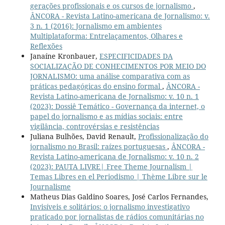
gerações profissionais e os cursos de jornalismo
,
ÂNCORA - Revista Latino-americana de Jornalismo: v.
3 n. 1 (2016): Jornalismo em ambientes
Multiplataforma: Entrelaçamentos, Olhares e
Reflexões
Janaíne Kronbauer,
ESPECIFICIDADES DA
SOCIALIZAÇÃO DE CONHECIMENTOS POR MEIO DO
JORNALISMO: uma análise comparativa com as
práticas pedagógicas do ensino formal
,
ÂNCORA -
Revista Latino-americana de Jornalismo: v. 10 n. 1
(2023): Dossiê Temático - Governança da internet, o
papel do jornalismo e as mídias sociais: entre
vigilância, controvérsias e resistências
Juliana Bulhões, David Renault,
Profissionalização do
jornalismo no Brasil: raízes portuguesas
,
ÂNCORA -
Revista Latino-americana de Jornalismo: v. 10 n. 2
(2023): PAUTA LIVRE| Free Theme Journalism |
Temas Libres en el Periodismo | Thème Libre sur le
Journalisme
Matheus Dias Galdino Soares, José Carlos Fernandes,
Invisíveis e solitários: o jornalismo investigativo
praticado por jornalistas de rádios comunitárias no