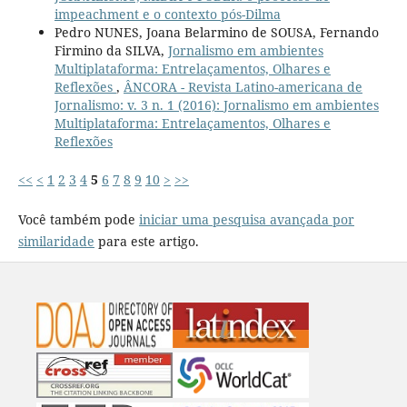
impeachment e o contexto pós-Dilma
Pedro NUNES, Joana Belarmino de SOUSA, Fernando
Firmino da SILVA,
Jornalismo em ambientes
Multiplataforma: Entrelaçamentos, Olhares e
Reflexões
,
ÂNCORA - Revista Latino-americana de
Jornalismo: v. 3 n. 1 (2016): Jornalismo em ambientes
Multiplataforma: Entrelaçamentos, Olhares e
Reflexões
<<
<
1
2
3
4
5
6
7
8
9
10
>
>>
Você também pode
iniciar uma pesquisa avançada por
similaridade
para este artigo.