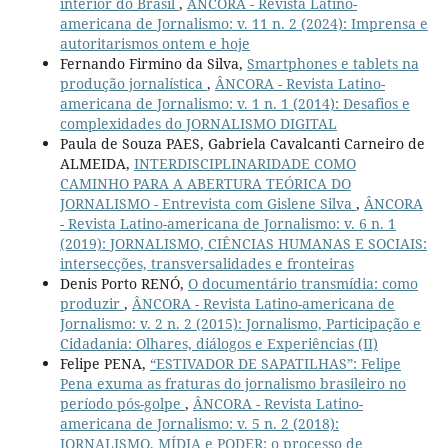
interior do Brasil
,
ÂNCORA - Revista Latino-
americana de Jornalismo: v. 11 n. 2 (2024): Imprensa e
autoritarismos ontem e hoje
Fernando Firmino da Silva,
Smartphones e tablets na
produção jornalística
,
ÂNCORA - Revista Latino-
americana de Jornalismo: v. 1 n. 1 (2014): Desafios e
complexidades do JORNALISMO DIGITAL
Paula de Souza PAES, Gabriela Cavalcanti Carneiro de
ALMEIDA,
INTERDISCIPLINARIDADE COMO
CAMINHO PARA A ABERTURA TEÓRICA DO
JORNALISMO - Entrevista com Gislene Silva
,
ÂNCORA
- Revista Latino-americana de Jornalismo: v. 6 n. 1
(2019): JORNALISMO, CIÊNCIAS HUMANAS E SOCIAIS:
intersecções, transversalidades e fronteiras
Denis Porto RENÓ,
O documentário transmídia: como
produzir
,
ÂNCORA - Revista Latino-americana de
Jornalismo: v. 2 n. 2 (2015): Jornalismo, Participação e
Cidadania: Olhares, diálogos e Experiências (II)
Felipe PENA,
“ESTIVADOR DE SAPATILHAS”: Felipe
Pena exuma as fraturas do jornalismo brasileiro no
período pós-golpe
,
ÂNCORA - Revista Latino-
americana de Jornalismo: v. 5 n. 2 (2018):
JORNALISMO, MÍDIA e PODER: o processo de