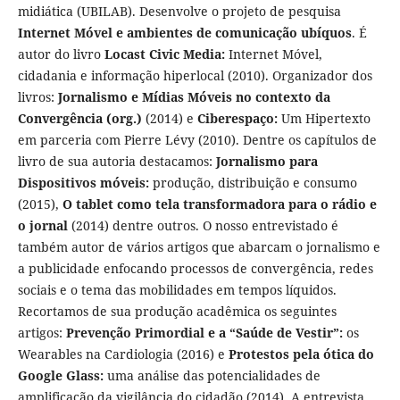
midiática (UBILAB). Desenvolve o projeto de pesquisa
Internet Móvel e ambientes de comunicação ubíquos
. É
autor do livro
Locast Civic Media:
Internet Móvel,
cidadania e informação hiperlocal
(2010). Organizador dos
livros:
Jornalismo e Mídias Móveis no contexto da
Convergência (org.)
(2014) e
Ciberespaço:
Um Hipertexto
em parceria com Pierre Lévy (2010). Dentre os capítulos de
livro de sua autoria destacamos:
Jornalismo para
Dispositivos móveis:
produção, distribuição e consumo
(2015),
O tablet como tela transformadora para o rádio e
o jornal
(2014) dentre outros. O nosso entrevistado é
também autor de vários artigos que abarcam o jornalismo e
a publicidade enfocando processos de convergência, redes
sociais e o tema das mobilidades em tempos líquidos.
Recortamos de sua produção acadêmica os seguintes
artigos:
Prevenção Primordial e a “Saúde de Vestir”:
os
Wearables na Cardiologia
(2016) e
Protestos pela ótica do
Google Glass:
uma análise das potencialidades de
amplificação da vigilância do cidadão (2014). A entrevista