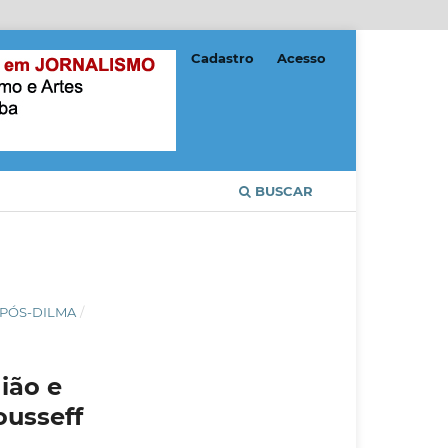
Cadastro
Acesso
BUSCAR
O PÓS-DILMA
/
ião e
ousseff