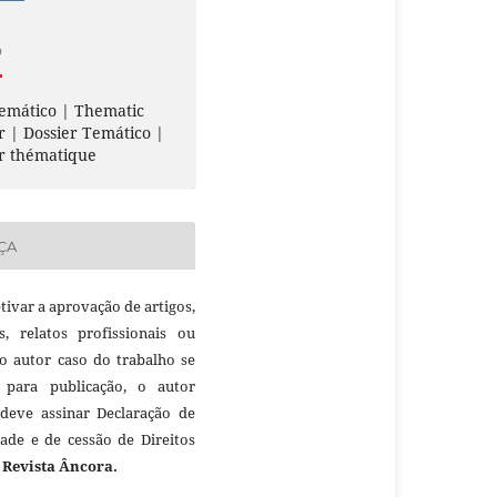
O
emático | Thematic
r | Dossier Temático |
r thématique
ÇA
etivar a aprovação de artigos,
as, relatos profissionais ou
 o autor caso do trabalho se
 para publicação, o autor
 deve assinar Declaração de
dade e de cessão de Direitos
à
Revista Âncora.