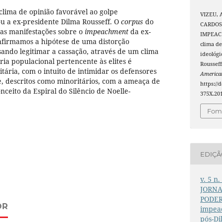
lima de opinião favorável ao golpe
VIZEU, A
 a ex-presidente Dilma Rousseff. O
corpus
do
CARDOSO,
das manifestações sobre o
impeachment
da ex-
IMPEAC
onfirmamos a hipótese de uma distorção
clima d
isando legitimar a cassação, através de um clima
ideológi
ia populacional pertencente às elites é
Roussef
ária, com o intuito de intimidar os defensores
America
, descritos como minoritários, com a ameaça de
https://
ceito da Espiral do Silêncio de Noelle-
375X.20
Foma
EDIÇ
v. 5 n.
JORNA
PODER:
OR
impea
pós-D