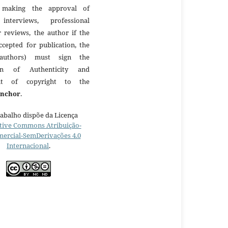
making the approval of
 interviews, professional
r reviews, the author if the
ccepted for publication, the
authors) must sign the
ion of Authenticity and
nt of copyright to the
Anchor
.
rabalho dispõe da Licença
tive Commons Atribuição-
ercial-SemDerivações 4.0
Internacional
.