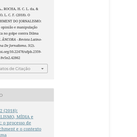
., ROCHA, H. C. L. da, &
 L. C. F. (2018). O
HMENT DO JORNALISMO:
e opinião e manipulação
ca no golpe contra Dilma
f.
ÂNCORA - Revista Latino-
na De Jornalismo
,
5
(2).
doi.org/10.22478/ufpb.2359-
18v5n2.42862
tos de Citação
ÃO
 2 (2018):
LISMO, MÍDIA e
 o processo de
chment e o contexto
ilma