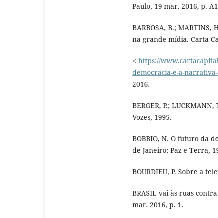
Paulo, 19 mar. 2016, p. A1
BARBOSA, B.; MARTINS, H.
na grande mídia. Carta Ca
<
https://www.cartacapital
democracia-e-a-narrativa
2016.
BERGER, P.; LUCKMANN, T. 
Vozes, 1995.
BOBBIO, N. O futuro da de
de Janeiro: Paz e Terra, 1
BOURDIEU, P. Sobre a telev
BRASIL vai às ruas contra
mar. 2016, p. 1.