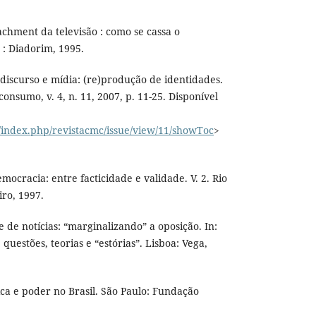
hment da televisão : como se cassa o
 : Diadorim, 1995.
iscurso e mídia: (re)produção de identidades.
onsumo, v. 4, n. 11, 2007, p. 11-25. Disponível
r/index.php/revistacmc/issue/view/11/showToc
>
ocracia: entre facticidade e validade. V. 2. Rio
iro, 1997.
de notícias: “marginalizando” a oposição. In:
uestões, teorias e “estórias”. Lisboa: Vega,
tica e poder no Brasil. São Paulo: Fundação