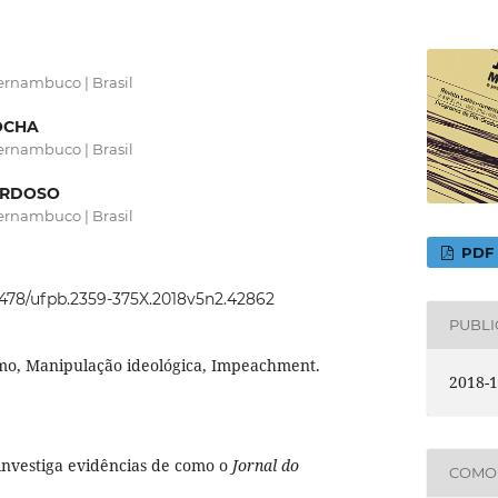
ernambuco | Brasil
ROCHA
ernambuco | Brasil
 CARDOSO
ernambuco | Brasil
PDF
22478/ufpb.2359-375X.2018v5n2.42862
PUBL
smo, Manipulação ideológica, Impeachment.
2018-1
investiga evidências de como o
Jornal do
COMO 