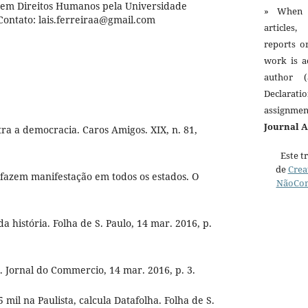
 em Direitos Humanos pela Universidade
» When 
Contato: lais.ferreiraa@gmail.com
articles,
reports o
work is a
author (
Declarat
assignme
Journal 
tra a democracia. Caros Amigos. XIX, n. 81,
Este t
de
Crea
fazem manifestação em todos os estados. O
NãoCom
a história. Folha de S. Paulo, 14 mar. 2016, p.
 Jornal do Commercio, 14 mar. 2016, p. 3.
mil na Paulista, calcula Datafolha. Folha de S.