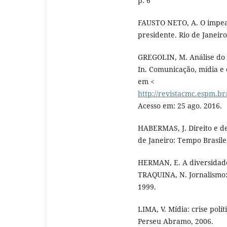
p. 6
FAUSTO NETO, A. O impeac
presidente. Rio de Janeiro
GREGOLIN, M. Análise do d
In. Comunicação, mídia e c
em <
http://revistacmc.espm.b
Acesso em: 25 ago. 2016.
HABERMAS, J. Direito e dem
de Janeiro: Tempo Brasile
HERMAN, E. A diversidade 
TRAQUINA, N. Jornalismo: q
1999.
LIMA, V. Mídia: crise polí
Perseu Abramo, 2006.