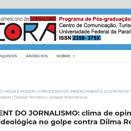
RQUIVOS
ANÚNCIOS
SOBRE
LISMO, MÍDIA E PODER: O PROCESSO DE IMPEACHMENT E O CONTEXT
ossier | Dossier Temático | Dossier thématique
T DO JORNALISMO: clima de opin
deológica no golpe contra Dilma R