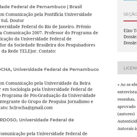
dade Federal de Pernambuco | Brasil
m Comunicação pela Pontifícia Universidade
SEÇÃ
 Sul. Doutor
ersidade Federal do Rio de Janeiro. Prêmio
Eixo T
 da Comunicação 2007. Professor do Programa de
Dossie
cação da Universidade Federal de
Dossie
or da Sociedade Brasileira dos Pesquisadores
 da Rede TELEjor. Contato:
LICEN
ROCHA,
Universidade Federal de Pernambuco
em Comunicação pela Universidade da Beira
» Ao se ef
or em Sociologia pela Universidade Federal de
entrevist
o Programa de Pós-Graduação da Universidade
resenhas,
ntegrante do Grupo de Pesquisa Jornalismo e
aprovado
ato: hclrocha@gmail.com
(autores)
 CARDOSO,
Universidade Federal de
Autentici
Autorais 
omunicação pela Universidade Federal de