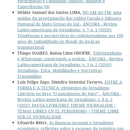
Participação e Cidadania: Olhares, diálogos e
Experiências (II)
Hélder Samuel dos Santos LIMA,
DO AM AO FM: uma
análise da programação das rádios Caçula e Difusora
Pantanal de Mato Grosso do Sul
,
ÂNCORA - Revista
Latino-americana de Jornalismo: v. 7 n. 1 (2020):
Tendências e perspectivas do radiojornalismo nos 100
anos de radiodifusão no Brasil: do local ao
transnacional
Thiago SOARES, Raíssa Lima ONOFRE,
Telejornalismo
e WhatsApp: construindo a notícia
,
ÂNCORA - Revista
Latino-americana de Jornalismo: v. 3 n. 2 (2016):
Jornalismo, Ética, Mobilidades e Narrativas
Transmídias
Luiz Felipe Zago, Diandra Genesini Tavares,
ENTRE A
FORMA E A TÉCNICA: elementos do Jornalismo
Literário no livro “O nascimento de Joicy”
,
ÂNCORA -
Revista Latino-americana de Jornalismo: v. 8 n. 2
(2021): PAUTA LIVRE/FREE THEME JOURNALISM |
TEMAS LIBRES EN EL PERIODISMO | THÈME LIBRE
SUR LE JOURNALISME
Eduardo Ritter,
As finanças pessoais e jornalismo
econômico: reflexões sobre a escassez da temática nas