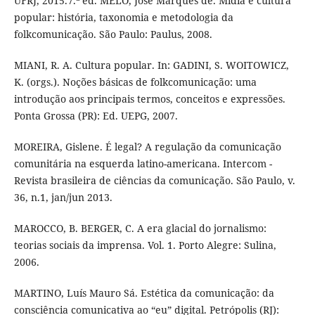
UFRJ, 2015.7.ª ed. MELO, José Marques de. Mídia e cultura
popular: história, taxonomia e metodologia da
folkcomunicação. São Paulo: Paulus, 2008.
MIANI, R. A. Cultura popular. In: GADINI, S. WOITOWICZ,
K. (orgs.). Noções básicas de folkcomunicação: uma
introdução aos principais termos, conceitos e expressões.
Ponta Grossa (PR): Ed. UEPG, 2007.
MOREIRA, Gislene. É legal? A regulação da comunicação
comunitária na esquerda latino-americana. Intercom -
Revista brasileira de ciências da comunicação. São Paulo, v.
36, n.1, jan/jun 2013.
MAROCCO, B. BERGER, C. A era glacial do jornalismo:
teorias sociais da imprensa. Vol. 1. Porto Alegre: Sulina,
2006.
MARTINO, Luís Mauro Sá. Estética da comunicação: da
consciência comunicativa ao “eu” digital. Petrópolis (RJ):