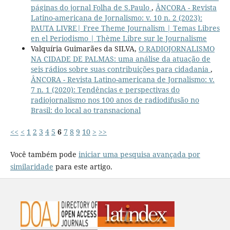
páginas do jornal Folha de S.Paulo
,
ÂNCORA - Revista
Latino-americana de Jornalismo: v. 10 n. 2 (2023):
PAUTA LIVRE| Free Theme Journalism | Temas Libres
en el Periodismo | Thème Libre sur le Journalisme
Valquíria Guimarães da SILVA,
O RADIOJORNALISMO
NA CIDADE DE PALMAS: uma análise da atuação de
seis rádios sobre suas contribuições para cidadania
,
ÂNCORA - Revista Latino-americana de Jornalismo: v.
7 n. 1 (2020): Tendências e perspectivas do
radiojornalismo nos 100 anos de radiodifusão no
Brasil: do local ao transnacional
<<
<
1
2
3
4
5
6
7
8
9
10
>
>>
Você também pode
iniciar uma pesquisa avançada por
similaridade
para este artigo.