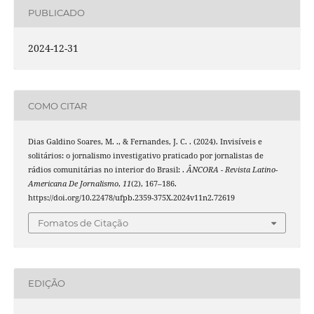
PUBLICADO
2024-12-31
COMO CITAR
Dias Galdino Soares, M. ., & Fernandes, J. C. . (2024). Invisíveis e
solitários: o jornalismo investigativo praticado por jornalistas de
rádios comunitárias no interior do Brasil: .
ÂNCORA - Revista Latino-
Americana De Jornalismo
,
11
(2), 167–186.
https://doi.org/10.22478/ufpb.2359-375X.2024v11n2.72619
Fomatos de Citação
EDIÇÃO