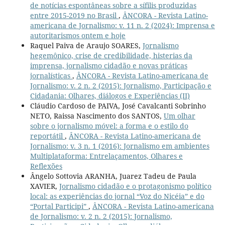
de notícias espontâneas sobre a sífilis produzidas
entre 2015-2019 no Brasil
,
ÂNCORA - Revista Latino-
americana de Jornalismo: v. 11 n. 2 (2024): Imprensa e
autoritarismos ontem e hoje
Raquel Paiva de Araujo SOARES,
Jornalismo
hegemônico, crise de credibilidade, histerias da
imprensa, jornalismo cidadão e novas práticas
jornalísticas
,
ÂNCORA - Revista Latino-americana de
Jornalismo: v. 2 n. 2 (2015): Jornalismo, Participação e
Cidadania: Olhares, diálogos e Experiências (II)
Cláudio Cardoso de PAIVA, José Cavalcanti Sobrinho
NETO, Raissa Nascimento dos SANTOS,
Um olhar
sobre o jornalismo móvel: a forma e o estilo do
reportátil
,
ÂNCORA - Revista Latino-americana de
Jornalismo: v. 3 n. 1 (2016): Jornalismo em ambientes
Multiplataforma: Entrelaçamentos, Olhares e
Reflexões
Ângelo Sottovia ARANHA, Juarez Tadeu de Paula
XAVIER,
Jornalismo cidadão e o protagonismo político
local: as experiências do jornal “Voz do Nicéia” e do
“Portal Participi”
,
ÂNCORA - Revista Latino-americana
de Jornalismo: v. 2 n. 2 (2015): Jornalismo,