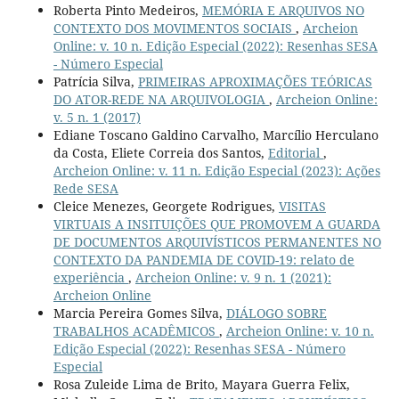
Roberta Pinto Medeiros,
MEMÓRIA E ARQUIVOS NO
CONTEXTO DOS MOVIMENTOS SOCIAIS
,
Archeion
Online: v. 10 n. Edição Especial (2022): Resenhas SESA
- Número Especial
Patrícia Silva,
PRIMEIRAS APROXIMAÇÕES TEÓRICAS
DO ATOR-REDE NA ARQUIVOLOGIA
,
Archeion Online:
v. 5 n. 1 (2017)
Ediane Toscano Galdino Carvalho, Marcílio Herculano
da Costa, Eliete Correia dos Santos,
Editorial
,
Archeion Online: v. 11 n. Edição Especial (2023): Ações
Rede SESA
Cleice Menezes, Georgete Rodrigues,
VISITAS
VIRTUAIS A INSITUIÇÕES QUE PROMOVEM A GUARDA
DE DOCUMENTOS ARQUIVÍSTICOS PERMANENTES NO
CONTEXTO DA PANDEMIA DE COVID-19: relato de
experiência
,
Archeion Online: v. 9 n. 1 (2021):
Archeion Online
Marcia Pereira Gomes Silva,
DIÁLOGO SOBRE
TRABALHOS ACADÊMICOS
,
Archeion Online: v. 10 n.
Edição Especial (2022): Resenhas SESA - Número
Especial
Rosa Zuleide Lima de Brito, Mayara Guerra Felix,