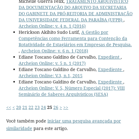
Michelle Guerra Felix,
TRATAMENTO ARQUIVÍSTICO
DA DOCUMENTAÇÃO DO ARQUIVO DA SECRETARIA
DO GABINETE DA PRÓ-REITORIA DE ADMINISTRAÇÃO
DA UNIVERSIDADE FEDERAL DA PARAÍBA (UFPB)
,
Archeion Online: v. 4 n. 1 (2016)
Herickson Akihito Sudo Lutif,
A Gestão por
Competências como Ferramenta para Contenção da
Rotatividade de Estagiários em Empresas de Pesquisa.
,
Archeion Online: v. 6 n. 1 (2018)
Ediane Toscano Galdino de Carvalho,
Expedient
,
Archeion Online: v. 5 n. 1 (2017)
Ediane Toscano Galdino de Carvalho,
Expediente
,
Archeion Online: V.3, n.1, 2015
Ediane Toscano Galdino de Carvalho,
Expediente
,
Archeion Online: V. 5, Número Especial (2017): VIII
Seminário de Saberes Arquivísticos (SESA)
<<
<
20
21
22
23
24
25
26
>
>>
Você também pode
iniciar uma pesquisa avançada por
similaridade
para este artigo.