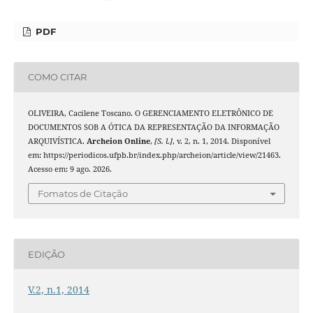
PDF
COMO CITAR
OLIVEIRA, Cacilene Toscano. O GERENCIAMENTO ELETRÔNICO DE
DOCUMENTOS SOB A ÓTICA DA REPRESENTAÇÃO DA INFORMAÇÃO
ARQUIVÍSTICA.
Archeion Online
,
[S. l.]
, v. 2, n. 1, 2014. Disponível
em: https://periodicos.ufpb.br/index.php/archeion/article/view/21463.
Acesso em: 9 ago. 2026.
Fomatos de Citação
EDIÇÃO
V.2, n.1, 2014