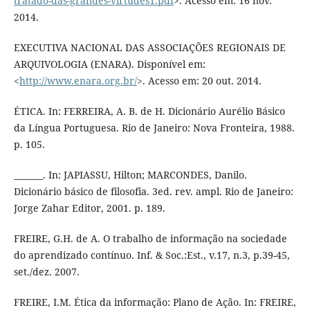
tratado-das-grandes-virtudes1.pdf
>. Acesso em: 16 nov.
2014.
EXECUTIVA NACIONAL DAS ASSOCIAÇÕES REGIONAIS DE
ARQUIVOLOGIA (ENARA). Disponível em:
<
http://www.enara.org.br/
>. Acesso em: 20 out. 2014.
ÉTICA. In: FERREIRA, A. B. de H. Dicionário Aurélio Básico
da Língua Portuguesa. Rio de Janeiro: Nova Fronteira, 1988.
p. 105.
_______. In: JAPIASSU, Hilton; MARCONDES, Danilo.
Dicionário básico de filosofia. 3ed. rev. ampl. Rio de Janeiro:
Jorge Zahar Editor, 2001. p. 189.
FREIRE, G.H. de A. O trabalho de informação na sociedade
do aprendizado contínuo. Inf. & Soc.:Est., v.17, n.3, p.39-45,
set./dez. 2007.
FREIRE, I.M. Ética da informação: Plano de Ação. In: FREIRE,