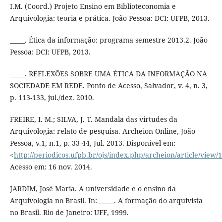
I.M. (Coord.) Projeto Ensino em Biblioteconomia e
Arquivologia: teoria e prática. João Pessoa: DCI: UFPB, 2013.
_____. Ética da informação: programa semestre 2013.2. João
Pessoa: DCI: UFPB, 2013.
_____. REFLEXÕES SOBRE UMA ÉTICA DA INFORMAÇÃO NA
SOCIEDADE EM REDE. Ponto de Acesso, Salvador, v. 4, n. 3,
p. 113-133, jul./dez. 2010.
FREIRE, I. M.; SILVA, J. T. Mandala das virtudes da
Arquivologia: relato de pesquisa. Archeion Online, João
Pessoa, v.1, n.1, p. 33-44, Jul. 2013. Disponível em:
<
http://periodicos.ufpb.br/ojs/index.php/archeion/article/view
Acesso em: 16 nov. 2014.
JARDIM, José Maria. A universidade e o ensino da
Arquivologia no Brasil. In: _____. A formação do arquivista
no Brasil. Rio de Janeiro: UFF, 1999.