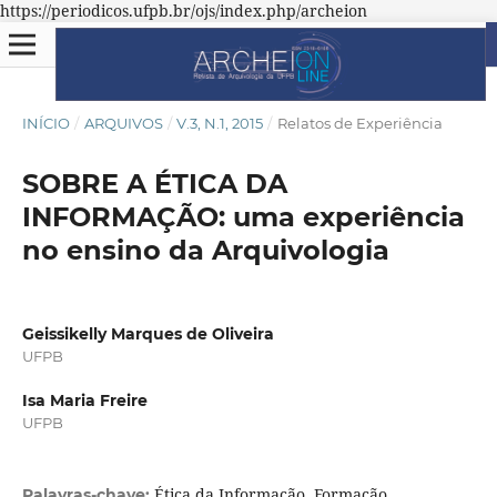
https://periodicos.ufpb.br/ojs/index.php/archeion
INÍCIO
/
ARQUIVOS
/
V.3, N.1, 2015
/
Relatos de Experiência
SOBRE A ÉTICA DA
INFORMAÇÃO: uma experiência
no ensino da Arquivologia
Geissikelly Marques de Oliveira
UFPB
Isa Maria Freire
UFPB
Ética da Informação. Formação
Palavras-chave: