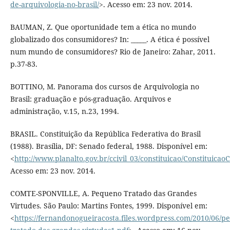
de-arquivologia-no-brasil/
>. Acesso em: 23 nov. 2014.
BAUMAN, Z. Que oportunidade tem a ética no mundo
globalizado dos consumidores? In: _____. A ética é possível
num mundo de consumidores? Rio de Janeiro: Zahar, 2011.
p.37-83.
BOTTINO, M. Panorama dos cursos de Arquivologia no
Brasil: graduação e pós-graduação. Arquivos e
administração, v.15, n.23, 1994.
BRASIL. Constituição da República Federativa do Brasil
(1988). Brasília, DF: Senado federal, 1988. Disponível em:
<
http://www.planalto.gov.br/ccivil_03/constituicao/Constituica
Acesso em: 23 nov. 2014.
COMTE-SPONVILLE, A. Pequeno Tratado das Grandes
Virtudes. São Paulo: Martins Fontes, 1999. Disponível em:
<
https://fernandonogueiracosta.files.wordpress.com/2010/06/p