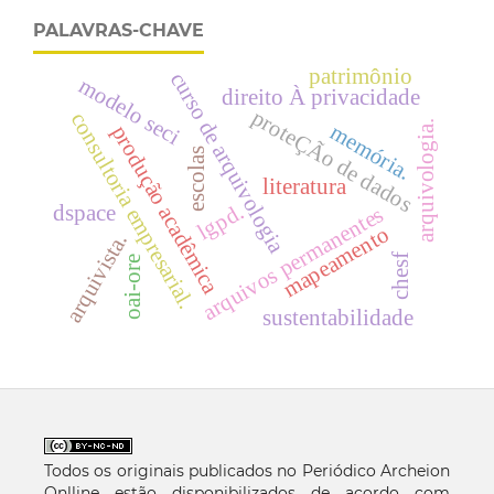
PALAVRAS-CHAVE
patrimônio
curso de arquivologia
modelo seci
direito À privacidade
proteÇÃo de dados
consultoria empresarial.
arquivologia.
memória.
produção acadêmica
escolas
literatura
lgpd.
dspace
arquivos permanentes
mapeamento
arquivista.
chesf
oai-ore
sustentabilidade
Todos os originais publicados no Periódico Archeion
Onlline estão disponibilizados de acordo com