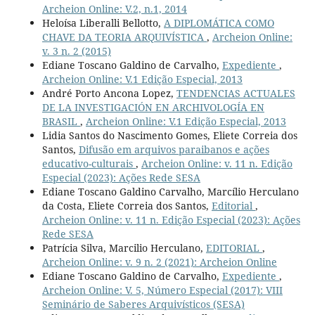
Archeion Online: V.2, n.1, 2014
Heloísa Liberalli Bellotto,
A DIPLOMÁTICA COMO
CHAVE DA TEORIA ARQUIVÍSTICA
,
Archeion Online:
v. 3 n. 2 (2015)
Ediane Toscano Galdino de Carvalho,
Expediente
,
Archeion Online: V.1 Edição Especial, 2013
André Porto Ancona Lopez,
TENDENCIAS ACTUALES
DE LA INVESTIGACIÓN EN ARCHIVOLOGÍA EN
BRASIL
,
Archeion Online: V.1 Edição Especial, 2013
Lidia Santos do Nascimento Gomes, Eliete Correia dos
Santos,
Difusão em arquivos paraibanos e ações
educativo-culturais
,
Archeion Online: v. 11 n. Edição
Especial (2023): Ações Rede SESA
Ediane Toscano Galdino Carvalho, Marcílio Herculano
da Costa, Eliete Correia dos Santos,
Editorial
,
Archeion Online: v. 11 n. Edição Especial (2023): Ações
Rede SESA
Patrícia Silva, Marcilio Herculano,
EDITORIAL
,
Archeion Online: v. 9 n. 2 (2021): Archeion Online
Ediane Toscano Galdino de Carvalho,
Expediente
,
Archeion Online: V. 5, Número Especial (2017): VIII
Seminário de Saberes Arquivísticos (SESA)