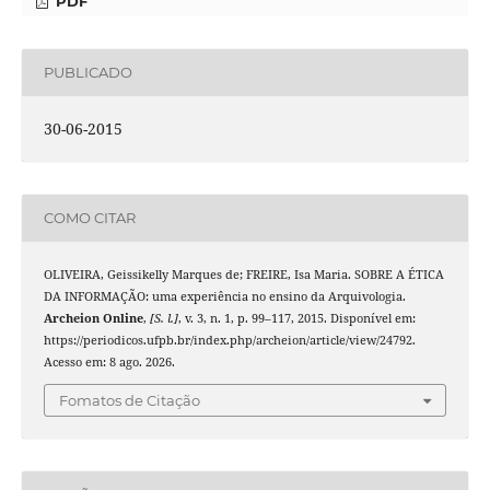
PDF
PUBLICADO
30-06-2015
COMO CITAR
OLIVEIRA, Geissikelly Marques de; FREIRE, Isa Maria. SOBRE A ÉTICA
DA INFORMAÇÃO: uma experiência no ensino da Arquivologia.
Archeion Online
,
[S. l.]
, v. 3, n. 1, p. 99–117, 2015. Disponível em:
https://periodicos.ufpb.br/index.php/archeion/article/view/24792.
Acesso em: 8 ago. 2026.
Fomatos de Citação