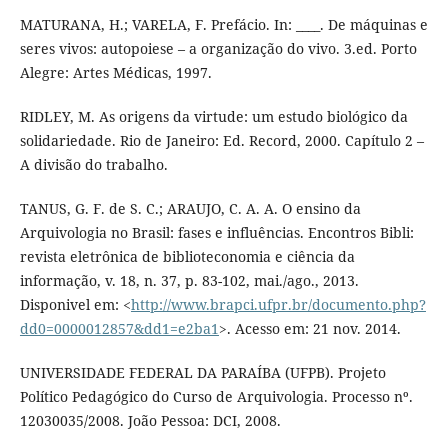
MATURANA, H.; VARELA, F. Prefácio. In: ____. De máquinas e
seres vivos: autopoiese – a organização do vivo. 3.ed. Porto
Alegre: Artes Médicas, 1997.
RIDLEY, M. As origens da virtude: um estudo biológico da
solidariedade. Rio de Janeiro: Ed. Record, 2000. Capítulo 2 –
A divisão do trabalho.
TANUS, G. F. de S. C.; ARAUJO, C. A. A. O ensino da
Arquivologia no Brasil: fases e influências. Encontros Bibli:
revista eletrônica de biblioteconomia e ciência da
informação, v. 18, n. 37, p. 83-102, mai./ago., 2013.
Disponivel em: <
http://www.brapci.ufpr.br/documento.php?
dd0=0000012857&dd1=e2ba1
>. Acesso em: 21 nov. 2014.
UNIVERSIDADE FEDERAL DA PARAÍBA (UFPB). Projeto
Político Pedagógico do Curso de Arquivologia. Processo nº.
12030035/2008. João Pessoa: DCI, 2008.