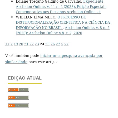
Ediane Toscano Galdino de Carvalho,
Expediente
,
Archeion Online: v. 11 n. 2 (2023): Edição Especial -
Comemorativa aos Dez anos Archeion Online - 1
WILLIAN LIMA MELO,
O PROCESSO DE
INSTITUCIONALIZAÇÃO CIENTÍFICA NA CIÊNCIA DA
INFORMAÇÃO NO BRASIL
,
Archeion Online: v. 8 n. 2
(2020): Archeion Online v.8, n.2, 2020
<<
<
19
20
21
22
23
24
25
26
27
>
>>
Você também pode
iniciar uma pesquisa avançada por
similaridade
para este artigo.
EDIÇÃO ATUAL