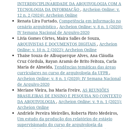
INTERDISCIPLINARIDADE DA ARQUIVOLOGIA COM A
TECNOLOGIA DA INFORMAÇÃO
,
Archeion Online: v.
12 n. 2 (2024): Archeion Online
Renata Lira Furtado,
Competência em informação no
cenário arquivístico
,
Archeion Online: v. 8 n. 1 (2020):
IV Semana Nacional de Arquivo-2020
Lívia Gomes Côrtes, Maíra Salles de Souza,
ARQUIVISTAS E DOCUMENTOS DIGITAIS
,
Archeion
Online: v. 10 n. 2 (2022): Archeion Online
Thaise Souza de Albuquerque Alves, Ana Cláudia
Cruz Córdula, Rayan Aramís de Brito Feitoza, Carla
Maria de Almeida,
Tendências temáticas das áreas
curriculares no curso de arquivologia da UFPB
,
Archeion Online: v. 8 n. 1 (2020): IV Semana Nacional
de Arquivo-2020
Meriane Vieira, Isa Maria Freire,
AS REUNIÕES
BRASILEIRAS DE ENSINO E PESQUISA NO CONTEXTO
DA ARQUIVOLOGIA
,
Archeion Online: v. 9 n. 1 (2021):
Archeion Online
Andriele Pereira Meirelles, Roberta Pinto Medeiros,
Um estudo da produção dos relatórios de estágio
supervisionado do curso de arquivologia da