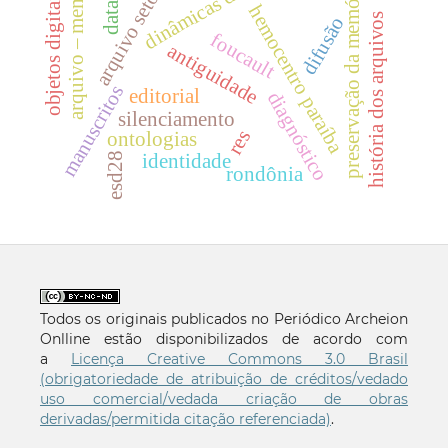
dinâmicas de poder
arquivo – memória
arquivo setorial
datasus
preservação da memória
objetos digitais
hemocentro paraíba
história dos arquivos
difusão
foucault
antiguidade
manuscritos
editorial
diagnóstico
silenciamento
res
ontologias
identidade
esd28
rondônia
Todos os originais publicados no Periódico Archeion
Onlline estão disponibilizados de acordo com
a
Licença Creative Commons 3.0 Brasil
(obrigatoriedade de atribuição de créditos/vedado
uso comercial/vedada criação de obras
derivadas/permitida citação referenciada)
.