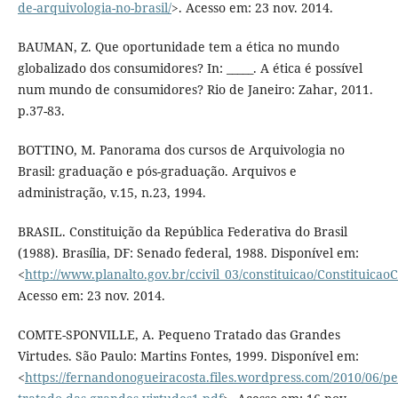
de-arquivologia-no-brasil/
>. Acesso em: 23 nov. 2014.
BAUMAN, Z. Que oportunidade tem a ética no mundo
globalizado dos consumidores? In: _____. A ética é possível
num mundo de consumidores? Rio de Janeiro: Zahar, 2011.
p.37-83.
BOTTINO, M. Panorama dos cursos de Arquivologia no
Brasil: graduação e pós-graduação. Arquivos e
administração, v.15, n.23, 1994.
BRASIL. Constituição da República Federativa do Brasil
(1988). Brasília, DF: Senado federal, 1988. Disponível em:
<
http://www.planalto.gov.br/ccivil_03/constituicao/Constituica
Acesso em: 23 nov. 2014.
COMTE-SPONVILLE, A. Pequeno Tratado das Grandes
Virtudes. São Paulo: Martins Fontes, 1999. Disponível em:
<
https://fernandonogueiracosta.files.wordpress.com/2010/06/p