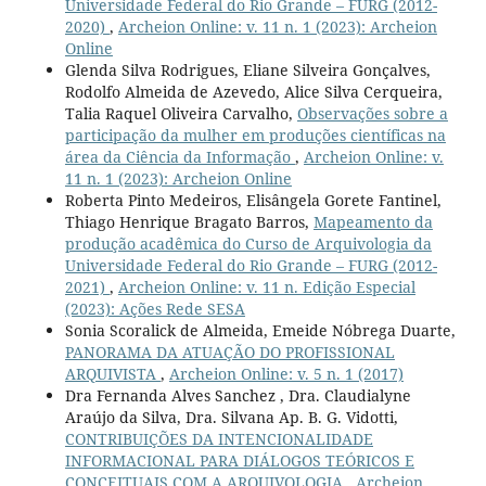
Universidade Federal do Rio Grande – FURG (2012-
2020)
,
Archeion Online: v. 11 n. 1 (2023): Archeion
Online
Glenda Silva Rodrigues, Eliane Silveira Gonçalves,
Rodolfo Almeida de Azevedo, Alice Silva Cerqueira,
Talia Raquel Oliveira Carvalho,
Observações sobre a
participação da mulher em produções científicas na
área da Ciência da Informação
,
Archeion Online: v.
11 n. 1 (2023): Archeion Online
Roberta Pinto Medeiros, Elisângela Gorete Fantinel,
Thiago Henrique Bragato Barros,
Mapeamento da
produção acadêmica do Curso de Arquivologia da
Universidade Federal do Rio Grande – FURG (2012-
2021)
,
Archeion Online: v. 11 n. Edição Especial
(2023): Ações Rede SESA
Sonia Scoralick de Almeida, Emeide Nóbrega Duarte,
PANORAMA DA ATUAÇÃO DO PROFISSIONAL
ARQUIVISTA
,
Archeion Online: v. 5 n. 1 (2017)
Dra Fernanda Alves Sanchez , Dra. Claudialyne
Araújo da Silva, Dra. Silvana Ap. B. G. Vidotti,
CONTRIBUIÇÕES DA INTENCIONALIDADE
INFORMACIONAL PARA DIÁLOGOS TEÓRICOS E
CONCEITUAIS COM A ARQUIVOLOGIA
,
Archeion