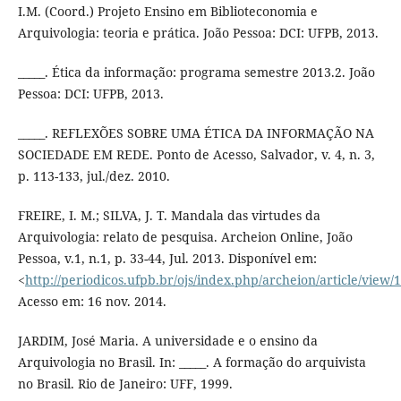
I.M. (Coord.) Projeto Ensino em Biblioteconomia e
Arquivologia: teoria e prática. João Pessoa: DCI: UFPB, 2013.
_____. Ética da informação: programa semestre 2013.2. João
Pessoa: DCI: UFPB, 2013.
_____. REFLEXÕES SOBRE UMA ÉTICA DA INFORMAÇÃO NA
SOCIEDADE EM REDE. Ponto de Acesso, Salvador, v. 4, n. 3,
p. 113-133, jul./dez. 2010.
FREIRE, I. M.; SILVA, J. T. Mandala das virtudes da
Arquivologia: relato de pesquisa. Archeion Online, João
Pessoa, v.1, n.1, p. 33-44, Jul. 2013. Disponível em:
<
http://periodicos.ufpb.br/ojs/index.php/archeion/article/view
Acesso em: 16 nov. 2014.
JARDIM, José Maria. A universidade e o ensino da
Arquivologia no Brasil. In: _____. A formação do arquivista
no Brasil. Rio de Janeiro: UFF, 1999.