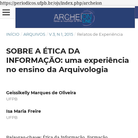
https://periodicos.ufpb.br/ojs/index.php/archeion
INÍCIO
/
ARQUIVOS
/
V.3, N.1, 2015
/
Relatos de Experiência
SOBRE A ÉTICA DA
INFORMAÇÃO: uma experiência
no ensino da Arquivologia
Geissikelly Marques de Oliveira
UFPB
Isa Maria Freire
UFPB
Ética da Informação. Formação
Palavras-chave: