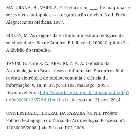
MATURANA, H.; VARELA, F. Prefácio. In: ____. De máquinas e
seres vivos: autopoiese – a organização do vivo. 3.ed. Porto
Alegre: Artes Médicas, 1997.
RIDLEY, M. As origens da virtude: um estudo biológico da
solidariedade. Rio de Janeiro: Ed. Record, 2000. Capítulo 2 –
A divisão do trabalho.
TANUS, G. F. de S. C.; ARAUJO, C. A. A. O ensino da
Arquivologia no Brasil: fases e influências. Encontros Bibli:
revista eletrônica de biblioteconomia e ciência da
informação, v. 18, n. 37, p. 83-102, mai./ago., 2013.
Disponivel em: <
http://www.brapci.ufpr.br/documento.php?
dd0=0000012857&dd1=e2ba1
>. Acesso em: 21 nov. 2014.
UNIVERSIDADE FEDERAL DA PARAÍBA (UFPB). Projeto
Político Pedagógico do Curso de Arquivologia. Processo nº.
12030035/2008. João Pessoa: DCI, 2008.