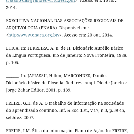
tratado-das-grandes-virtudes1.pdf
>. Acesso em: 16 nov.
2014.
EXECUTIVA NACIONAL DAS ASSOCIAÇÕES REGIONAIS DE
ARQUIVOLOGIA (ENARA). Disponível em:
<
http://www.enara.org.br/
>. Acesso em: 20 out. 2014.
ÉTICA. In: FERREIRA, A. B. de H. Dicionário Aurélio Básico
da Língua Portuguesa. Rio de Janeiro: Nova Fronteira, 1988.
p. 105.
_______. In: JAPIASSU, Hilton; MARCONDES, Danilo.
Dicionário básico de filosofia. 3ed. rev. ampl. Rio de Janeiro:
Jorge Zahar Editor, 2001. p. 189.
FREIRE, G.H. de A. O trabalho de informação na sociedade
do aprendizado contínuo. Inf. & Soc.:Est., v.17, n.3, p.39-45,
set./dez. 2007.
FREIRE, I.M. Ética da informação: Plano de Ação. In: FREIRE,