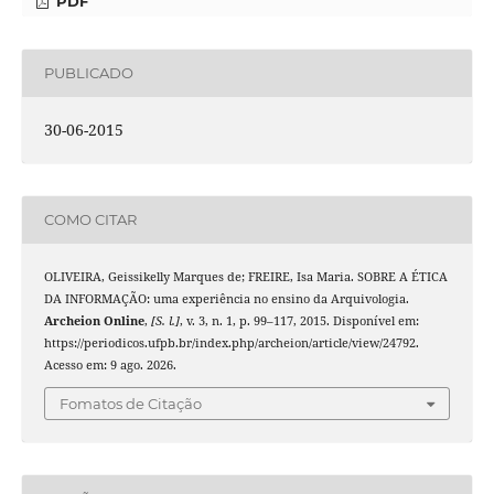
PDF
PUBLICADO
30-06-2015
COMO CITAR
OLIVEIRA, Geissikelly Marques de; FREIRE, Isa Maria. SOBRE A ÉTICA
DA INFORMAÇÃO: uma experiência no ensino da Arquivologia.
Archeion Online
,
[S. l.]
, v. 3, n. 1, p. 99–117, 2015. Disponível em:
https://periodicos.ufpb.br/index.php/archeion/article/view/24792.
Acesso em: 9 ago. 2026.
Fomatos de Citação