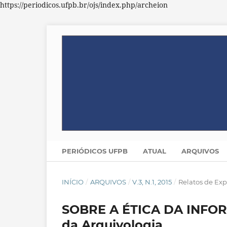
https://periodicos.ufpb.br/ojs/index.php/archeion
PERIÓDICOS UFPB
ATUAL
ARQUIVOS
INÍCIO
/
ARQUIVOS
/
V.3, N.1, 2015
/
Relatos de Exp
SOBRE A ÉTICA DA INFOR
da Arquivologia