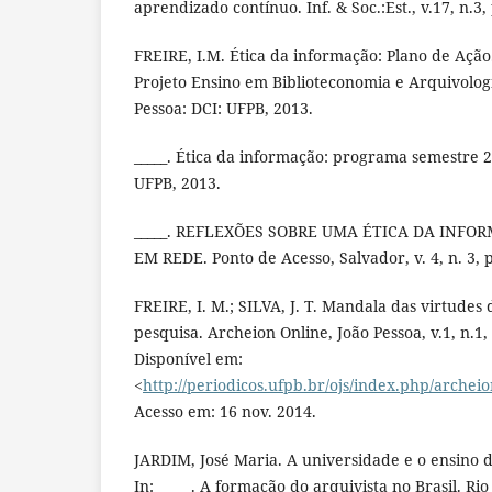
aprendizado contínuo. Inf. & Soc.:Est., v.17, n.3, 
FREIRE, I.M. Ética da informação: Plano de Ação.
Projeto Ensino em Biblioteconomia e Arquivologia
Pessoa: DCI: UFPB, 2013.
_____. Ética da informação: programa semestre 2
UFPB, 2013.
_____. REFLEXÕES SOBRE UMA ÉTICA DA INF
EM REDE. Ponto de Acesso, Salvador, v. 4, n. 3, p.
FREIRE, I. M.; SILVA, J. T. Mandala das virtudes 
pesquisa. Archeion Online, João Pessoa, v.1, n.1, 
Disponível em:
<
http://periodicos.ufpb.br/ojs/index.php/archei
Acesso em: 16 nov. 2014.
JARDIM, José Maria. A universidade e o ensino d
In: _____. A formação do arquivista no Brasil. Rio