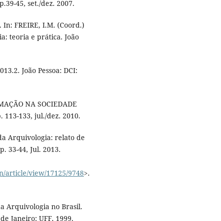
p.39-45, set./dez. 2007.
 In: FREIRE, I.M. (Coord.)
: teoria e prática. João
013.2. João Pessoa: DCI:
ORMAÇÃO NA SOCIEDADE
 113-133, jul./dez. 2010.
da Arquivologia: relato de
p. 33-44, Jul. 2013.
on/article/view/17125/9748
>.
a Arquivologia no Brasil.
 de Janeiro: UFF, 1999.