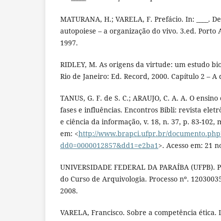
MATURANA, H.; VARELA, F. Prefácio. In: ____. De
autopoiese – a organização do vivo. 3.ed. Porto 
1997.
RIDLEY, M. As origens da virtude: um estudo bio
Rio de Janeiro: Ed. Record, 2000. Capítulo 2 – A 
TANUS, G. F. de S. C.; ARAUJO, C. A. A. O ensino
fases e influências. Encontros Bibli: revista ele
e ciência da informação, v. 18, n. 37, p. 83-102, 
em: <
http://www.brapci.ufpr.br/documento.php
dd0=0000012857&dd1=e2ba1
>. Acesso em: 21 n
UNIVERSIDADE FEDERAL DA PARAÍBA (UFPB). Pro
do Curso de Arquivologia. Processo nº. 12030035
2008.
VARELA, Francisco. Sobre a competência ética. L