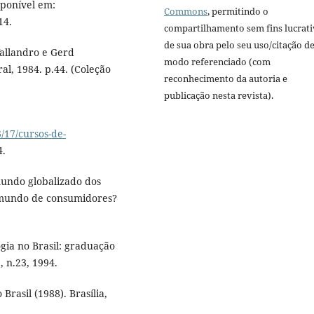
sponível em:
Commons
, permitindo o
14.
compartilhamento sem fins lucrat
de sua obra pelo seu uso/citação d
allandro e Gerd
modo referenciado (com
ral, 1984. p.44. (Coleção
reconhecimento da autoria e
publicação nesta revista).
/17/cursos-de-
4.
undo globalizado dos
m mundo de consumidores?
ia no Brasil: graduação
, n.23, 1994.
rasil (1988). Brasília,