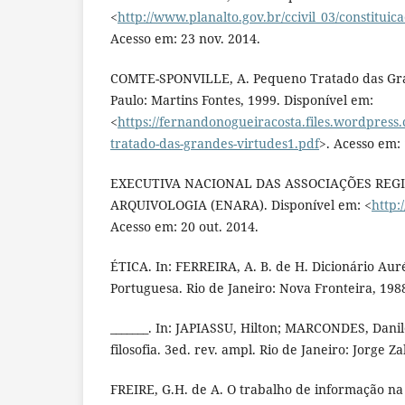
<
http://www.planalto.gov.br/ccivil_03/constitui
Acesso em: 23 nov. 2014.
COMTE-SPONVILLE, A. Pequeno Tratado das Gra
Paulo: Martins Fontes, 1999. Disponível em:
<
https://fernandonogueiracosta.files.wordpres
tratado-das-grandes-virtudes1.pdf
>. Acesso em: 
EXECUTIVA NACIONAL DAS ASSOCIAÇÕES REG
ARQUIVOLOGIA (ENARA). Disponível em: <
http:
Acesso em: 20 out. 2014.
ÉTICA. In: FERREIRA, A. B. de H. Dicionário Aur
Portuguesa. Rio de Janeiro: Nova Fronteira, 1988
_______. In: JAPIASSU, Hilton; MARCONDES, Danil
filosofia. 3ed. rev. ampl. Rio de Janeiro: Jorge Z
FREIRE, G.H. de A. O trabalho de informação na