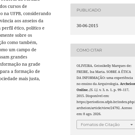
 dos cursos de
PUBLICADO
ção na UFPB, considerando
evância aos anseios da
30-06-2015
erfil ético, político e
somente sobre os
mação como também,
 como um campo de
COMO CITAR
essam grandes
 Informação na grade
OLIVEIRA, Geissikelly Marques de;
r para a formação de
FREIRE, Isa Maria. SOBRE A ÉTICA
ociedade mais justa,
DA INFORMAÇÃO: uma experiência
no ensino da Arquivologia.
Archeio
Online
,
[S. l.]
, v. 3, n. 1, p. 99–117,
2015. Disponível em:
https://periodicos.ufpb.br/index.php
archeion/article/view/24792. Acesso
em: 8 ago. 2026.
Fomatos de Citação