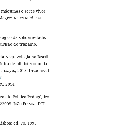
 máquinas e seres vivos:
Alegre: Artes Médicas,
lógico da solidariedade.
divisão do trabalho.
 da Arquivologia no Brasil:
trônica de biblioteconomia
mai./ago., 2013. Disponivel
?
ov. 2014.
jeto Político Pedagógico
/2008. João Pessoa: DCI,
isboa: ed. 70, 1995.