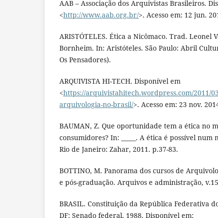
AAB – Associação dos Arquivistas Brasileiros. Di
<
http://www.aab.org.br/
>. Acesso em: 12 jun. 20
ARISTÓTELES. Ética a Nicômaco. Trad. Leonel V
Bornheim. In: Aristóteles. São Paulo: Abril Cultu
Os Pensadores).
ARQUIVISTA HI-TECH. Disponível em
<
https://arquivistahitech.wordpress.com/2011/03
arquivologia-no-brasil/
>. Acesso em: 23 nov. 201
BAUMAN, Z. Que oportunidade tem a ética no m
consumidores? In: _____. A ética é possível nu
Rio de Janeiro: Zahar, 2011. p.37-83.
BOTTINO, M. Panorama dos cursos de Arquivolog
e pós-graduação. Arquivos e administração, v.15
BRASIL. Constituição da República Federativa do B
DF: Senado federal, 1988. Disponível em: