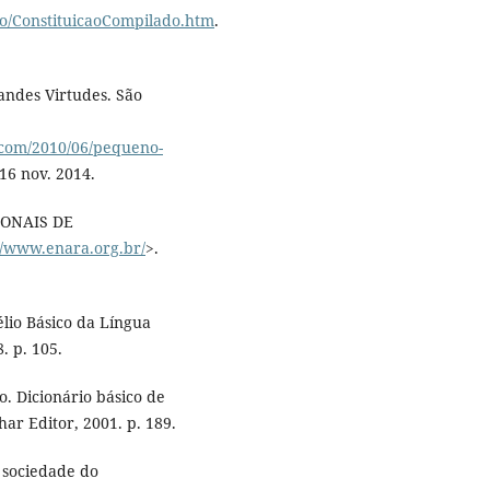
cao/ConstituicaoCompilado.htm
.
ndes Virtudes. São
s.com/2010/06/pequeno-
16 nov. 2014.
IONAIS DE
//www.enara.org.br/
>.
élio Básico da Língua
. p. 105.
o. Dicionário básico de
ahar Editor, 2001. p. 189.
 sociedade do