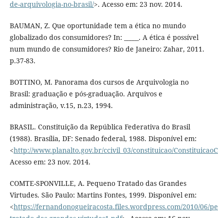
de-arquivologia-no-brasil/
>. Acesso em: 23 nov. 2014.
BAUMAN, Z. Que oportunidade tem a ética no mundo
globalizado dos consumidores? In: _____. A ética é possível
num mundo de consumidores? Rio de Janeiro: Zahar, 2011.
p.37-83.
BOTTINO, M. Panorama dos cursos de Arquivologia no
Brasil: graduação e pós-graduação. Arquivos e
administração, v.15, n.23, 1994.
BRASIL. Constituição da República Federativa do Brasil
(1988). Brasília, DF: Senado federal, 1988. Disponível em:
<
http://www.planalto.gov.br/ccivil_03/constituicao/Constituica
Acesso em: 23 nov. 2014.
COMTE-SPONVILLE, A. Pequeno Tratado das Grandes
Virtudes. São Paulo: Martins Fontes, 1999. Disponível em:
<
https://fernandonogueiracosta.files.wordpress.com/2010/06/p