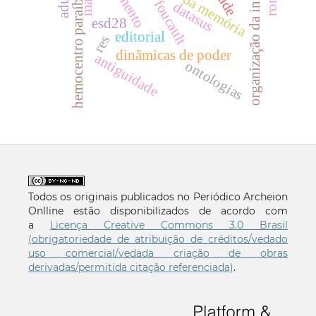
organização da informação
hemocentro paraíba
foucault
datasus
esd28
editorial
res
dinâmicas de poder
antiguidade
ontologias
Todos os originais publicados no Periódico Archeion
Onlline estão disponibilizados de acordo com
a
Licença Creative Commons 3.0 Brasil
(obrigatoriedade de atribuição de créditos/vedado
uso comercial/vedada criação de obras
derivadas/permitida citação referenciada)
.