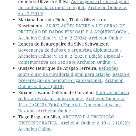
de maria Oliveira e Silva,
As imagens artísticas digitais
no contexto da curadoria digital
,
Archeion Online: v.
6 n. 2 (2019)
Mariana Lousada Pinha, Thales Oliveira do
Nascimento ,
AS RELAÇÕES ENTRE A LEI GERAL DE
PROTEÇÃO DE DADOS PESSOAIS E A ARQUIVOLOGIA
,
Archeion Online: v. 12 n. 2 (2024): Archeion Online
Lenora de Beaurepaire da Silva Schwaitzer,
Governança de dados e o arquivista diplomatista
,
Archeion Online: v. 11 n. 2 (2023): Edição Especial -
Comemorativa aos Dez anos Archeion Online - 1
Gustavo Henrique de Aragão Ferreira,
Reflexões
sobre o uso da curadoria digital para criação, gestão e
preservação da memória organizacional
,
Archeion
Online: v. 6 n. 2 (2019)
Ediane Toscano Galdino de Carvalho,
E do verbo/ação
se fez a revista archeion online
,
Archeion Online: v.
11 n. 2 (2023): Edição Especial - Comemorativa aos
Dez anos Archeion Online - 1
Tiago Braga da Silva,
ARQUIVO E A PRODUÇÃO
HISTORIOGRÁFICA
,
Archeion Online: v. 10 n. 2 (2022):
Archeion Online