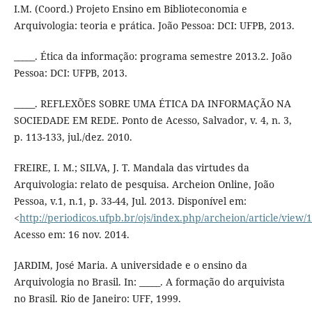
I.M. (Coord.) Projeto Ensino em Biblioteconomia e
Arquivologia: teoria e prática. João Pessoa: DCI: UFPB, 2013.
_____. Ética da informação: programa semestre 2013.2. João
Pessoa: DCI: UFPB, 2013.
_____. REFLEXÕES SOBRE UMA ÉTICA DA INFORMAÇÃO NA
SOCIEDADE EM REDE. Ponto de Acesso, Salvador, v. 4, n. 3,
p. 113-133, jul./dez. 2010.
FREIRE, I. M.; SILVA, J. T. Mandala das virtudes da
Arquivologia: relato de pesquisa. Archeion Online, João
Pessoa, v.1, n.1, p. 33-44, Jul. 2013. Disponível em:
<
http://periodicos.ufpb.br/ojs/index.php/archeion/article/view
Acesso em: 16 nov. 2014.
JARDIM, José Maria. A universidade e o ensino da
Arquivologia no Brasil. In: _____. A formação do arquivista
no Brasil. Rio de Janeiro: UFF, 1999.