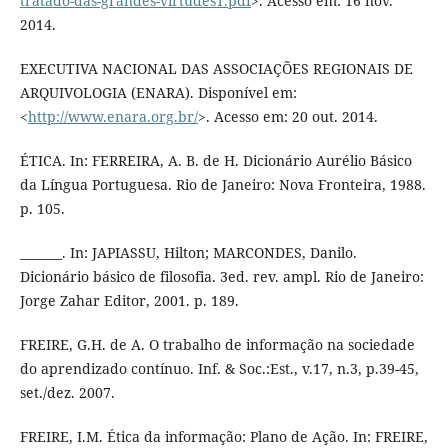
tratado-das-grandes-virtudes1.pdf
>. Acesso em: 16 nov.
2014.
EXECUTIVA NACIONAL DAS ASSOCIAÇÕES REGIONAIS DE
ARQUIVOLOGIA (ENARA). Disponível em:
<
http://www.enara.org.br/
>. Acesso em: 20 out. 2014.
ÉTICA. In: FERREIRA, A. B. de H. Dicionário Aurélio Básico
da Língua Portuguesa. Rio de Janeiro: Nova Fronteira, 1988.
p. 105.
_______. In: JAPIASSU, Hilton; MARCONDES, Danilo.
Dicionário básico de filosofia. 3ed. rev. ampl. Rio de Janeiro:
Jorge Zahar Editor, 2001. p. 189.
FREIRE, G.H. de A. O trabalho de informação na sociedade
do aprendizado contínuo. Inf. & Soc.:Est., v.17, n.3, p.39-45,
set./dez. 2007.
FREIRE, I.M. Ética da informação: Plano de Ação. In: FREIRE,