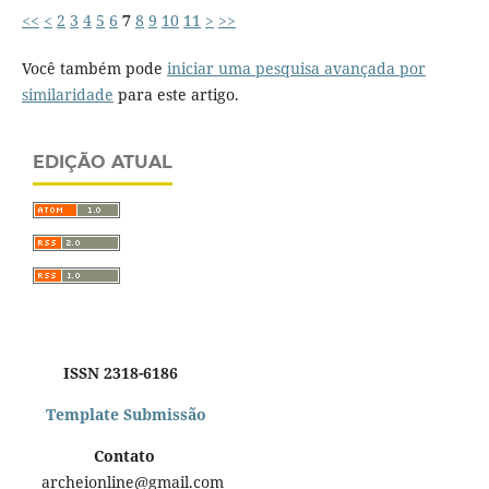
<<
<
2
3
4
5
6
7
8
9
10
11
>
>>
Você também pode
iniciar uma pesquisa avançada por
similaridade
para este artigo.
EDIÇÃO ATUAL
ISSN 2318-6186
Template Submissão
Contato
archeionline@gmail.com