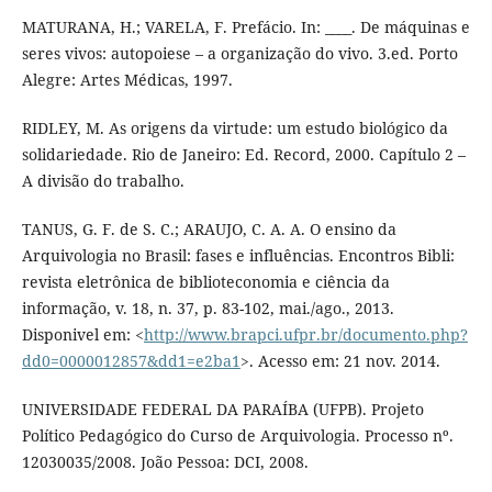
MATURANA, H.; VARELA, F. Prefácio. In: ____. De máquinas e
seres vivos: autopoiese – a organização do vivo. 3.ed. Porto
Alegre: Artes Médicas, 1997.
RIDLEY, M. As origens da virtude: um estudo biológico da
solidariedade. Rio de Janeiro: Ed. Record, 2000. Capítulo 2 –
A divisão do trabalho.
TANUS, G. F. de S. C.; ARAUJO, C. A. A. O ensino da
Arquivologia no Brasil: fases e influências. Encontros Bibli:
revista eletrônica de biblioteconomia e ciência da
informação, v. 18, n. 37, p. 83-102, mai./ago., 2013.
Disponivel em: <
http://www.brapci.ufpr.br/documento.php?
dd0=0000012857&dd1=e2ba1
>. Acesso em: 21 nov. 2014.
UNIVERSIDADE FEDERAL DA PARAÍBA (UFPB). Projeto
Político Pedagógico do Curso de Arquivologia. Processo nº.
12030035/2008. João Pessoa: DCI, 2008.