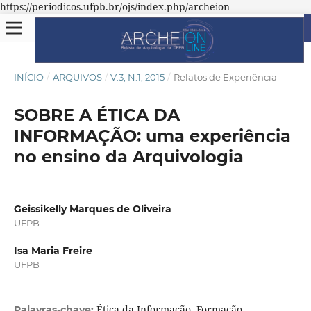
https://periodicos.ufpb.br/ojs/index.php/archeion
INÍCIO
/
ARQUIVOS
/
V.3, N.1, 2015
/
Relatos de Experiência
SOBRE A ÉTICA DA
INFORMAÇÃO: uma experiência
no ensino da Arquivologia
Geissikelly Marques de Oliveira
UFPB
Isa Maria Freire
UFPB
Ética da Informação. Formação
Palavras-chave: