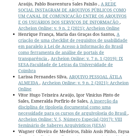
Araújo, Pablo Boaventura Sales Paixão ,
A REDE
SOCIAL INSTAGRAM DE ARQUIVOS PÚBLICOS COMO
UM CANAL DE COMUNICAÇÃO ENTRE OS ARQUIVOS
E OS USUÁRIOS DOS SERVIÇOS DE INFORMAÇÃO
,
Archeion Online: v. 9 n. 2 (2021): Archeion Online
Henrique França, Maria das Graças dos Santos,
A
criação de uma checklist de requisitos de usabilidade
em paralelo à Lei de Acesso à Informação do Brasil
como ferramenta de análise de portais de
transparência
,
Archeion Online: v. 7 n. 1 (2019): IX
SESA-Faculdade de Letras da Universidade de
Coimbra
Larissa Fernandes Silva,
ARQUIVO PESSOAL ÁTILA
ALMEIDA
,
Archeion Online: v. 9 n. 2 (2021): Archeion
Online
Vitor Hugo Teixeira Araújo, Igor Vinícius Pinto de
Sales, Esmeralda Porfírio de Sales,
A inserção da
disciplina de tipologia documental como uma
necessidade para os cursos de arquivologia do Brasil
,
Archeion Online: V. 5, Número Especial (2017): VIII
Seminário de Saberes Arquivísticos (SESA)
Wagner Oliveira de Medeiros, Fabio Assis Pinho, Faysa