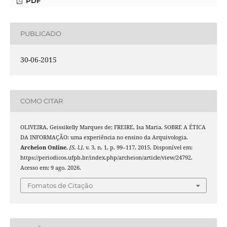
PDF
PUBLICADO
30-06-2015
COMO CITAR
OLIVEIRA, Geissikelly Marques de; FREIRE, Isa Maria. SOBRE A ÉTICA
DA INFORMAÇÃO: uma experiência no ensino da Arquivologia.
Archeion Online
,
[S. l.]
, v. 3, n. 1, p. 99–117, 2015. Disponível em:
https://periodicos.ufpb.br/index.php/archeion/article/view/24792.
Acesso em: 9 ago. 2026.
Fomatos de Citação