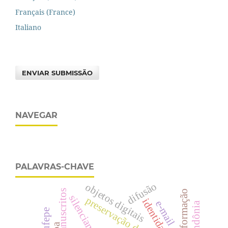
Français (France)
Italiano
ENVIAR SUBMISSÃO
NAVEGAR
PALAVRAS-CHAVE
difusão
objetos digitais
manuscritos
silenciamento
preservação da memória
identidade
e-mail
rondônia
adufepe