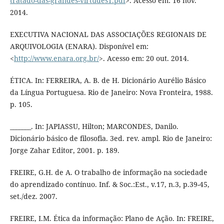
tratado-das-grandes-virtudes1.pdf
>. Acesso em: 16 nov.
2014.
EXECUTIVA NACIONAL DAS ASSOCIAÇÕES REGIONAIS DE
ARQUIVOLOGIA (ENARA). Disponível em:
<
http://www.enara.org.br/
>. Acesso em: 20 out. 2014.
ÉTICA. In: FERREIRA, A. B. de H. Dicionário Aurélio Básico
da Língua Portuguesa. Rio de Janeiro: Nova Fronteira, 1988.
p. 105.
_______. In: JAPIASSU, Hilton; MARCONDES, Danilo.
Dicionário básico de filosofia. 3ed. rev. ampl. Rio de Janeiro:
Jorge Zahar Editor, 2001. p. 189.
FREIRE, G.H. de A. O trabalho de informação na sociedade
do aprendizado contínuo. Inf. & Soc.:Est., v.17, n.3, p.39-45,
set./dez. 2007.
FREIRE, I.M. Ética da informação: Plano de Ação. In: FREIRE,