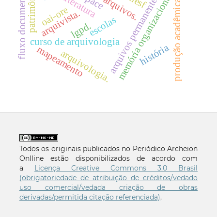
fluxo documental
patrimônio
chesf
memória organizacional
literatura
arquivos permanentes
arquivos.
produção acadêmica
oai-ore
arquivista.
escolas
lgpd.
curso de arquivologia
história
mapeamento
arquivologia.
Todos os originais publicados no Periódico Archeion
Onlline estão disponibilizados de acordo com
a
Licença Creative Commons 3.0 Brasil
(obrigatoriedade de atribuição de créditos/vedado
uso comercial/vedada criação de obras
derivadas/permitida citação referenciada)
.