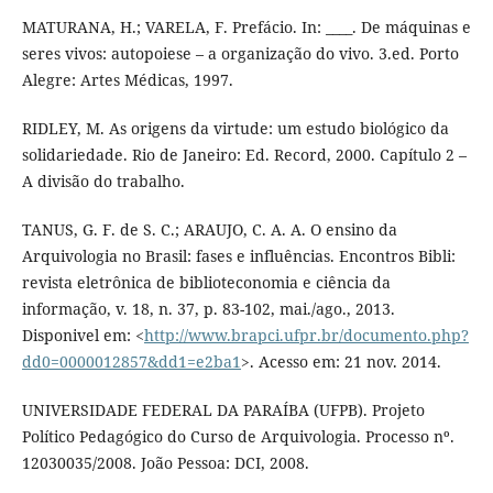
MATURANA, H.; VARELA, F. Prefácio. In: ____. De máquinas e
seres vivos: autopoiese – a organização do vivo. 3.ed. Porto
Alegre: Artes Médicas, 1997.
RIDLEY, M. As origens da virtude: um estudo biológico da
solidariedade. Rio de Janeiro: Ed. Record, 2000. Capítulo 2 –
A divisão do trabalho.
TANUS, G. F. de S. C.; ARAUJO, C. A. A. O ensino da
Arquivologia no Brasil: fases e influências. Encontros Bibli:
revista eletrônica de biblioteconomia e ciência da
informação, v. 18, n. 37, p. 83-102, mai./ago., 2013.
Disponivel em: <
http://www.brapci.ufpr.br/documento.php?
dd0=0000012857&dd1=e2ba1
>. Acesso em: 21 nov. 2014.
UNIVERSIDADE FEDERAL DA PARAÍBA (UFPB). Projeto
Político Pedagógico do Curso de Arquivologia. Processo nº.
12030035/2008. João Pessoa: DCI, 2008.