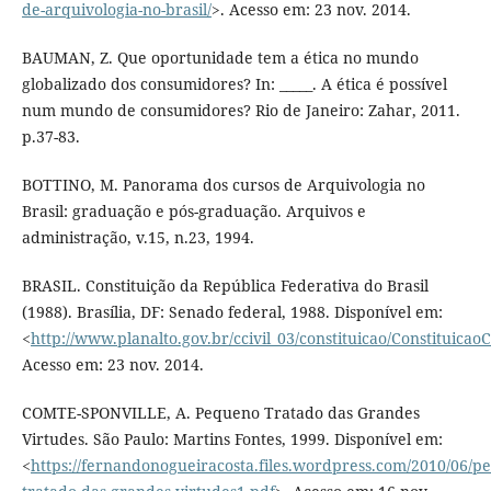
de-arquivologia-no-brasil/
>. Acesso em: 23 nov. 2014.
BAUMAN, Z. Que oportunidade tem a ética no mundo
globalizado dos consumidores? In: _____. A ética é possível
num mundo de consumidores? Rio de Janeiro: Zahar, 2011.
p.37-83.
BOTTINO, M. Panorama dos cursos de Arquivologia no
Brasil: graduação e pós-graduação. Arquivos e
administração, v.15, n.23, 1994.
BRASIL. Constituição da República Federativa do Brasil
(1988). Brasília, DF: Senado federal, 1988. Disponível em:
<
http://www.planalto.gov.br/ccivil_03/constituicao/Constituica
Acesso em: 23 nov. 2014.
COMTE-SPONVILLE, A. Pequeno Tratado das Grandes
Virtudes. São Paulo: Martins Fontes, 1999. Disponível em:
<
https://fernandonogueiracosta.files.wordpress.com/2010/06/p