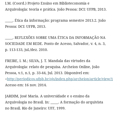
I.M. (Coord.) Projeto Ensino em Biblioteconomia e
Arquivologia: teoria e prática. João Pessoa: DCI: UFPB, 2013.
_____. Ética da informação: programa semestre 2013.2. João
Pessoa: DCI: UFPB, 2013.
_____. REFLEXÕES SOBRE UMA ÉTICA DA INFORMAÇÃO NA
SOCIEDADE EM REDE. Ponto de Acesso, Salvador, v. 4, n. 3,
p. 113-133, jul./dez. 2010.
FREIRE, I. M.; SILVA, J. T. Mandala das virtudes da
Arquivologia: relato de pesquisa. Archeion Online, João
Pessoa, v.1, n.1, p. 33-44, Jul. 2013. Disponível em:
<
http://periodicos.ufpb.br/ojs/index.php/archeion/article/view
Acesso em: 16 nov. 2014.
JARDIM, José Maria. A universidade e o ensino da
Arquivologia no Brasil. In: _____. A formação do arquivista
no Brasil. Rio de Janeiro: UFF, 1999.