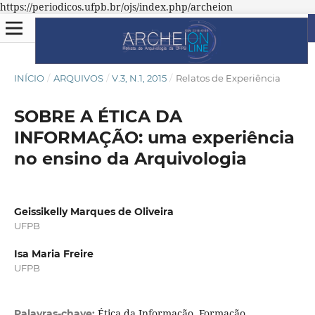
https://periodicos.ufpb.br/ojs/index.php/archeion
INÍCIO
/
ARQUIVOS
/
V.3, N.1, 2015
/
Relatos de Experiência
SOBRE A ÉTICA DA
INFORMAÇÃO: uma experiência
no ensino da Arquivologia
Geissikelly Marques de Oliveira
UFPB
Isa Maria Freire
UFPB
Ética da Informação. Formação
Palavras-chave: