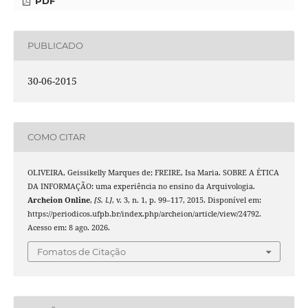
PDF
PUBLICADO
30-06-2015
COMO CITAR
OLIVEIRA, Geissikelly Marques de; FREIRE, Isa Maria. SOBRE A ÉTICA
DA INFORMAÇÃO: uma experiência no ensino da Arquivologia.
Archeion Online
,
[S. l.]
, v. 3, n. 1, p. 99–117, 2015. Disponível em:
https://periodicos.ufpb.br/index.php/archeion/article/view/24792.
Acesso em: 8 ago. 2026.
Fomatos de Citação