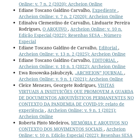
Online: v. 7 n. 2 (2020): Archeion Online
Ediane Toscano Galdino Carvalho,
Expediente
,
Archeion Online: v. 7 n. 2 (2020): Archeion Online
Edinalva Clementino de Carvalho, Linduarte Pereira
Rodrigues,
O ARQUIVO
,
Archeion Online: v. 10 n.
Edição Especial (2022): Resenhas SESA - Número
Especial
Ediane Toscano Galdino de Carvalho,
Editorial
,
Archeion Online: v. 13 n. 2 (2025): Archeion Online
Ediane Toscano Galdino Carvalho,
EDITORIAL
,
Archeion Online: v. 10 n. 1 (2022): Archeion Online
Ewa Rosowska-Jakubczyk,
„ARCHEION” JOURNAL
,
Archeion Online: v. 9 n. 1 (2021): Archeion Online
Cleice Menezes, Georgete Rodrigues,
VISITAS
VIRTUAIS A INSITUIÇÕES QUE PROMOVEM A GUARDA
DE DOCUMENTOS ARQUIVÍSTICOS PERMANENTES NO
CONTEXTO DA PANDEMIA DE COVID-19: relato de
experiência
,
Archeion Online: v. 9 n. 1 (2021):
Archeion Online
Roberta Pinto Medeiros,
MEMÓRIA E ARQUIVOS NO
CONTEXTO DOS MOVIMENTOS SOCIAIS
,
Archeion
Online: v. 10 n. Edição Especial (2022): Resenhas SESA