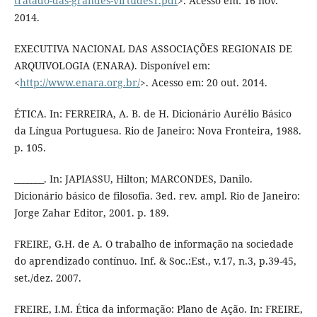
tratado-das-grandes-virtudes1.pdf
>. Acesso em: 16 nov.
2014.
EXECUTIVA NACIONAL DAS ASSOCIAÇÕES REGIONAIS DE
ARQUIVOLOGIA (ENARA). Disponível em:
<
http://www.enara.org.br/
>. Acesso em: 20 out. 2014.
ÉTICA. In: FERREIRA, A. B. de H. Dicionário Aurélio Básico
da Língua Portuguesa. Rio de Janeiro: Nova Fronteira, 1988.
p. 105.
_______. In: JAPIASSU, Hilton; MARCONDES, Danilo.
Dicionário básico de filosofia. 3ed. rev. ampl. Rio de Janeiro:
Jorge Zahar Editor, 2001. p. 189.
FREIRE, G.H. de A. O trabalho de informação na sociedade
do aprendizado contínuo. Inf. & Soc.:Est., v.17, n.3, p.39-45,
set./dez. 2007.
FREIRE, I.M. Ética da informação: Plano de Ação. In: FREIRE,