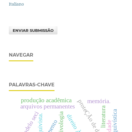
Italiano
ENVIAR SUBMISSÃO
NAVEGAR
PALAVRAS-CHAVE
produção acadêmica
memória.
proteÇÃo de dados
arquivos permanentes
literatura
modelo seci
arquivista.