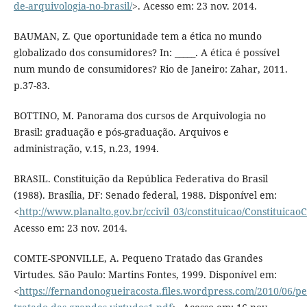
de-arquivologia-no-brasil/
>. Acesso em: 23 nov. 2014.
BAUMAN, Z. Que oportunidade tem a ética no mundo
globalizado dos consumidores? In: _____. A ética é possível
num mundo de consumidores? Rio de Janeiro: Zahar, 2011.
p.37-83.
BOTTINO, M. Panorama dos cursos de Arquivologia no
Brasil: graduação e pós-graduação. Arquivos e
administração, v.15, n.23, 1994.
BRASIL. Constituição da República Federativa do Brasil
(1988). Brasília, DF: Senado federal, 1988. Disponível em:
<
http://www.planalto.gov.br/ccivil_03/constituicao/Constituica
Acesso em: 23 nov. 2014.
COMTE-SPONVILLE, A. Pequeno Tratado das Grandes
Virtudes. São Paulo: Martins Fontes, 1999. Disponível em:
<
https://fernandonogueiracosta.files.wordpress.com/2010/06/p