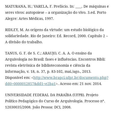
MATURANA, H.; VARELA, F. Prefácio. In: ____. De máquinas e
seres vivos: autopoiese – a organização do vivo. 3.ed. Porto
Alegre: Artes Médicas, 1997.
RIDLEY, M. As origens da virtude: um estudo biológico da
solidariedade. Rio de Janeiro: Ed. Record, 2000. Capítulo 2 –
A divisão do trabalho.
TANUS, G. F. de S. C.; ARAUJO, C. A. A. O ensino da
Arquivologia no Brasil: fases e influências. Encontros Bibli:
revista eletrônica de biblioteconomia e ciência da
informação, v. 18, n. 37, p. 83-102, mai./ago., 2013.
Disponivel em: <
http://www.brapci.ufpr.br/documento.php?
dd0=0000012857&dd1=e2ba1
>. Acesso em: 21 nov. 2014.
UNIVERSIDADE FEDERAL DA PARAÍBA (UFPB). Projeto
Político Pedagógico do Curso de Arquivologia. Processo nº.
12030035/2008. João Pessoa: DCI, 2008.