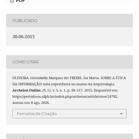
PDF
PUBLICADO
30-06-2015
COMO CITAR
OLIVEIRA, Geissikelly Marques de; FREIRE, Isa Maria. SOBRE A ÉTICA
DA INFORMAÇÃO: uma experiência no ensino da Arquivologia.
Archeion Online
,
[S. l.]
, v. 3, n. 1, p. 99–117, 2015. Disponível em:
https://periodicos.ufpb.br/index.php/archeion/article/view/24792.
Acesso em: 8 ago. 2026.
Fomatos de Citação