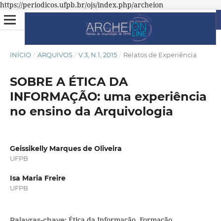
https://periodicos.ufpb.br/ojs/index.php/archeion
INÍCIO
/
ARQUIVOS
/
V.3, N.1, 2015
/
Relatos de Experiência
SOBRE A ÉTICA DA
INFORMAÇÃO: uma experiência
no ensino da Arquivologia
Geissikelly Marques de Oliveira
UFPB
Isa Maria Freire
UFPB
Ética da Informação. Formação
Palavras-chave: