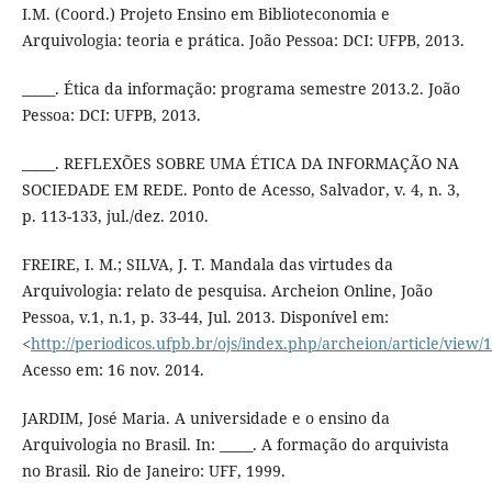
I.M. (Coord.) Projeto Ensino em Biblioteconomia e
Arquivologia: teoria e prática. João Pessoa: DCI: UFPB, 2013.
_____. Ética da informação: programa semestre 2013.2. João
Pessoa: DCI: UFPB, 2013.
_____. REFLEXÕES SOBRE UMA ÉTICA DA INFORMAÇÃO NA
SOCIEDADE EM REDE. Ponto de Acesso, Salvador, v. 4, n. 3,
p. 113-133, jul./dez. 2010.
FREIRE, I. M.; SILVA, J. T. Mandala das virtudes da
Arquivologia: relato de pesquisa. Archeion Online, João
Pessoa, v.1, n.1, p. 33-44, Jul. 2013. Disponível em:
<
http://periodicos.ufpb.br/ojs/index.php/archeion/article/view
Acesso em: 16 nov. 2014.
JARDIM, José Maria. A universidade e o ensino da
Arquivologia no Brasil. In: _____. A formação do arquivista
no Brasil. Rio de Janeiro: UFF, 1999.