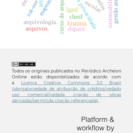
gestão arquivística
curso de arquivologia
direito À privacidade
mapeamento
sustentabilidade
oai-ore
escolas
lgpd.
chesf
arquivologia.
história
arquivos.
dspace
Todos os originais publicados no Periódico Archeion
Onlline estão disponibilizados de acordo com
a
Licença Creative Commons 3.0 Brasil
(obrigatoriedade de atribuição de créditos/vedado
uso comercial/vedada criação de obras
derivadas/permitida citação referenciada)
.