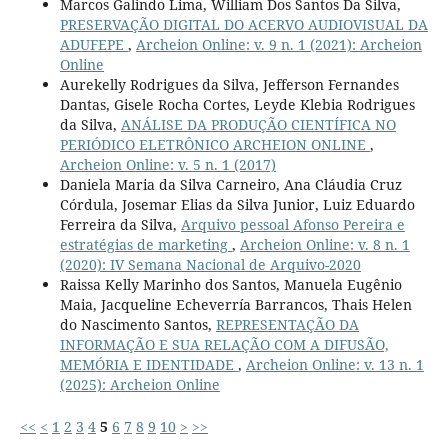
Marcos Galindo Lima, William Dos Santos Da Silva,
PRESERVAÇÃO DIGITAL DO ACERVO AUDIOVISUAL DA
ADUFEPE
,
Archeion Online: v. 9 n. 1 (2021): Archeion
Online
Aurekelly Rodrigues da Silva, Jefferson Fernandes
Dantas, Gisele Rocha Cortes, Leyde Klebia Rodrigues
da Silva,
ANÁLISE DA PRODUÇÃO CIENTÍFICA NO
PERIÓDICO ELETRÔNICO ARCHEION ONLINE
,
Archeion Online: v. 5 n. 1 (2017)
Daniela Maria da Silva Carneiro, Ana Cláudia Cruz
Córdula, Josemar Elias da Silva Junior, Luiz Eduardo
Ferreira da Silva,
Arquivo pessoal Afonso Pereira e
estratégias de marketing
,
Archeion Online: v. 8 n. 1
(2020): IV Semana Nacional de Arquivo-2020
Raissa Kelly Marinho dos Santos, Manuela Eugênio
Maia, Jacqueline Echeverría Barrancos, Thais Helen
do Nascimento Santos,
REPRESENTAÇÃO DA
INFORMAÇÃO E SUA RELAÇÃO COM A DIFUSÃO,
MEMÓRIA E IDENTIDADE
,
Archeion Online: v. 13 n. 1
(2025): Archeion Online
<<
<
1
2
3
4
5
6
7
8
9
10
>
>>