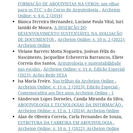
FORMAÇÃO DE ARQUIVISTAS NA UFRGS: um olhar
para os TCC´s do Curso de Arquivologia
,
Archeion
Online: v. 4 n. 2 (2016)
Bianca Ferreira Hernandez, Luciane Paula Vital, Iuri
Ianiski de Moura,
A INSERÇÃO DO
DESENVOLVIMENTO SUSTENTÁVEL NA AVALIAÇÃO
DE DOCUMENTOS
,
Archeion Online: v. 10 n. 2 (2022):
Archeion Online
Viviane Barreto Motta Nogueira, Josivan Félix do
Nascimento, Jacqueline Echeverría Barrancos, Eliete
Correia dos Santos,
Arquivologia e sustentabilidade
nas escolas
,
Archeion Online: v. 11 n. Edição Especial
(2023): Ações Rede SESA
Isa Maria Freire,
Nas trilhas da Archeion Online
,
Archeion Online: v. 11 n. 2 (2023): Edição Especial -
Comemorativa aos Dez anos Archeion Online - 1
Sânderson Lopes Dorneles, Camila Miranda da Silva,
ARQUIVOLOGIA E TECNOLOGIAS DA INFORMAÇÃO
,
Archeion Online: v. 12 n. 1 (2024): Archeion Online
Alan de Oliveira Correia, Carla Fernandes de Souza,
ESTRUTURA DA CARREIRA EM ARQUIVOLOGIA
,
Archeion Online: v. 10 n. 1 (2022): Archeion Online