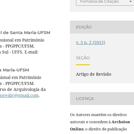
Fomatos de Citação
EDIÇÃO
al de Santa Maria-UFSM
ssional em Patrimônio
v. 3 n. 2 (2015)
ia - PPGPPC/UFSM.
Sul - UFFS. E-mail:
SEÇÃO
ta Maria-UFSM
Artigo de Revisão
sional em Patrimônio
ia - PPGPPC/UFSM.
so de Arquivologia da
loresbr@gmail.com
.
LICENÇA
Os Autores mantêm os direitos
autorais e concedem à
Archeion
Online
, o direito de publicação