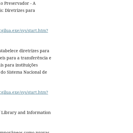
 do Preservador - A
s: Diretrizes para
gilua.exe/sys/start.htm?
Estabelece diretrizes para
eis para a transferência e
s para instituições
s do Sistema Nacional de
gilua.exe/sys/start.htm?
f Library and Information
temporâneos como provas