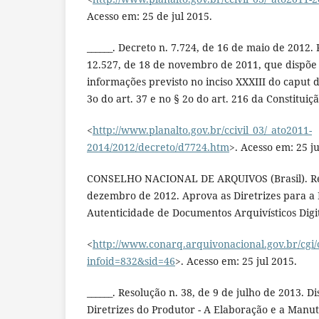
Acesso em: 25 de jul 2015.
______. Decreto n. 7.724, de 16 de maio de 2012
12.527, de 18 de novembro de 2011, que dispõe 
informações previsto no inciso XXXIII do caput do
3o do art. 37 e no § 2o do art. 216 da Constituiç
<
http://www.planalto.gov.br/ccivil_03/_ato2011-
2014/2012/decreto/d7724.htm
>. Acesso em: 25 ju
CONSELHO NACIONAL DE ARQUIVOS (Brasil). Res
dezembro de 2012. Aprova as Diretrizes para a
Autenticidade de Documentos Arquivísticos Digit
<
http://www.conarq.arquivonacional.gov.br/cgi/c
infoid=832&sid=46
>. Acesso em: 25 jul 2015.
______. Resolução n. 38, de 9 de julho de 2013. 
Diretrizes do Produtor - A Elaboração e a Manu