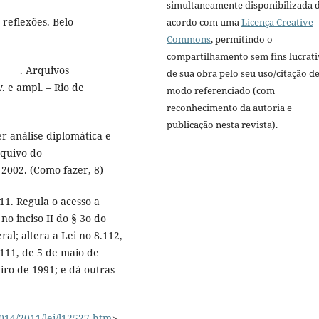
simultaneamente disponibilizada 
 reflexões. Belo
acordo com uma
Licença Creative
Commons
, permitindo o
compartilhamento sem fins lucrat
_____. Arquivos
de sua obra pelo seu uso/citação d
. e ampl. – Rio de
modo referenciado (com
reconhecimento da autoria e
publicação nesta revista).
er análise diplomática e
rquivo do
 2002. (Como fazer, 8)
11. Regula o acesso a
no inciso II do § 3o do
ral; altera a Lei no 8.112,
111, de 5 de maio de
eiro de 1991; e dá outras
2014/2011/lei/l12527.htm
>.