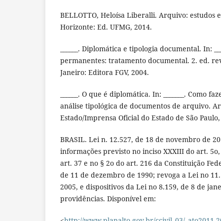
BELLOTTO, Heloísa Liberalli. Arquivo: estudos e
Horizonte: Ed. UFMG, 2014.
______. Diplomática e tipologia documental. In: __
permanentes: tratamento documental. 2. ed. rev
Janeiro: Editora FGV, 2004.
______. O que é diplomática. In: _______. Como faz
análise tipológica de documentos de arquivo. A
Estado/Imprensa Oficial do Estado de São Paulo,
BRASIL. Lei n. 12.527, de 18 de novembro de 20
informações previsto no inciso XXXIII do art. 5o, 
art. 37 e no § 2o do art. 216 da Constituição Fede
de 11 de dezembro de 1990; revoga a Lei no 11.
2005, e dispositivos da Lei no 8.159, de 8 de jan
providências. Disponível em:
<
http://www.planalto.gov.br/ccivil_03/_ato2011-