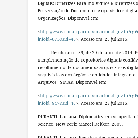
Digitais: Diretrizes Para Indivíduos e Diretrizes
Preservação de Documentos Arquivísticos digitai
Organizações. Disponível em:
<
http://www.conarq.arquivonacional.gov.br/cgi/c
infoid=873&sid=46
>. Acesso em: 25 jul 2015.
______. Resolução n. 39, de 29 de abril de 2014. 
a implementação de repositórios digitais confiáv
recolhimento de documentos arquivísticos digitai
arquivísticas dos órgãos e entidades integrante
Arquivos - SINAR. Disponível em:
<
http://www.conarq.arquivonacional.gov.br/cgi/c
infoid=947&sid=46
>. Acesso em: 25 jul 2015.
DURANTI, Luciana. Diplomatics: encyclopedia o
Science. New York: Marcel Dekker. 2009.
DURANTI, Luciana. Registros documentais con