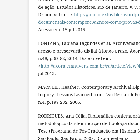
de ação. Estudos Históricos, Rio de Janeiro, v. 7, 
Disponível em: <
https://bibliotextos.files.wordp
documentais-contemporc3a2neos-como-provas-d
Acesso em: 15 jul 2015.
FONTANA, Fabiana Fagundes et al. Archivemati
acesso e preservação digital à longo prazo. Àgora
n.48, p.62-82, 2014. Disponível em:
<
http://agora.emnuvens.com.br/ra/article/view/
jul 2015.
MACNEIL, Heather. Contemporary Archival Dipl
Inquiry: Lessons Learned fron Two Research Pro
n.4, p.199-232, 2006.
RODRIGUES, Ana Célia. Diplomática contempo
metodológico da identificação de tipologia doc
Tese (Programa de Pós-Graduação em História So
São Paulo, São Paulo, 2008. Disponível em:<