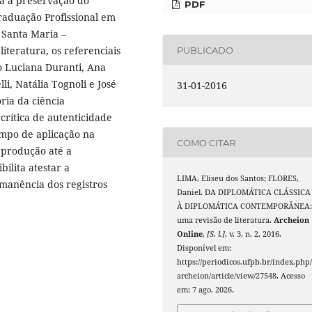
a a preservação do
PDF
aduação Profissional em
 Santa Maria –
iteratura, os referenciais
PUBLICADO
mo Luciana Duranti, Ana
li, Natália Tognoli e José
31-01-2016
ria da ciência
crítica de autenticidade
mpo de aplicação na
COMO CITAR
 produção até a
ilita atestar a
LIMA, Eliseu dos Santos; FLORES,
rmanência dos registros
Daniel. DA DIPLOMÁTICA CLÁSSICA
À DIPLOMÁTICA CONTEMPORÂNEA
uma revisão de literatura.
Archeion
Online
,
[S. l.]
, v. 3, n. 2, 2016.
Disponível em:
https://periodicos.ufpb.br/index.php
archeion/article/view/27548. Acesso
em: 7 ago. 2026.