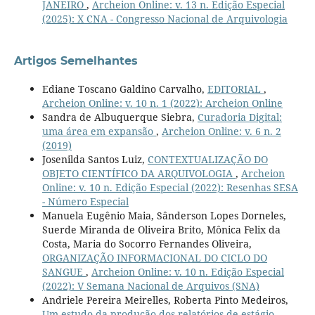
JANEIRO
,
Archeion Online: v. 13 n. Edição Especial
(2025): X CNA - Congresso Nacional de Arquivologia
Artigos Semelhantes
Ediane Toscano Galdino Carvalho,
EDITORIAL
,
Archeion Online: v. 10 n. 1 (2022): Archeion Online
Sandra de Albuquerque Siebra,
Curadoria Digital:
uma área em expansão
,
Archeion Online: v. 6 n. 2
(2019)
Josenilda Santos Luiz,
CONTEXTUALIZAÇÃO DO
OBJETO CIENTÍFICO DA ARQUIVOLOGIA
,
Archeion
Online: v. 10 n. Edição Especial (2022): Resenhas SESA
- Número Especial
Manuela Eugênio Maia, Sânderson Lopes Dorneles,
Suerde Miranda de Oliveira Brito, Mônica Felix da
Costa, Maria do Socorro Fernandes Oliveira,
ORGANIZAÇÃO INFORMACIONAL DO CICLO DO
SANGUE
,
Archeion Online: v. 10 n. Edição Especial
(2022): V Semana Nacional de Arquivos (SNA)
Andriele Pereira Meirelles, Roberta Pinto Medeiros,
Um estudo da produção dos relatórios de estágio