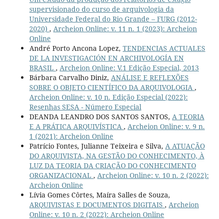
supervisionado do curso de arquivologia da
Universidade Federal do Rio Grande – FURG (2012-
2020)
,
Archeion Online: v. 11 n. 1 (2023): Archeion
Online
André Porto Ancona Lopez,
TENDENCIAS ACTUALES
DE LA INVESTIGACIÓN EN ARCHIVOLOGÍA EN
BRASIL
,
Archeion Online: V.1 Edição Especial, 2013
Bárbara Carvalho Diniz,
ANÁLISE E REFLEXÕES
SOBRE O OBJETO CIENTÍFICO DA ARQUIVOLOGIA
,
Archeion Online: v. 10 n. Edição Especial (2022):
Resenhas SESA - Número Especial
DEANDA LEANDRO DOS SANTOS SANTOS,
A TEORIA
E A PRÁTICA ARQUIVÍSTICA
,
Archeion Online: v. 9 n.
1 (2021): Archeion Online
Patrício Fontes, Julianne Teixeira e Silva,
A ATUAÇÃO
DO ARQUIVISTA, NA GESTÃO DO CONHECIMENTO, À
LUZ DA TEORIA DA CRIAÇÃO DO CONHECIMENTO
ORGANIZACIONAL
,
Archeion Online: v. 10 n. 2 (2022):
Archeion Online
Lívia Gomes Côrtes, Maíra Salles de Souza,
ARQUIVISTAS E DOCUMENTOS DIGITAIS
,
Archeion
Online: v. 10 n. 2 (2022): Archeion Online