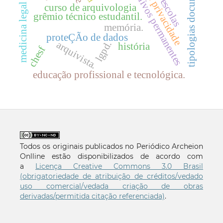
direito À privacidade
tipologias documentais
arquivos permanentes
escolas
medicina legal
curso de arquivologia
grêmio técnico estudantil.
memória.
proteÇÃo de dados
lgpd.
arquivista.
história
chesf
educação profissional e tecnológica.
Todos os originais publicados no Periódico Archeion
Onlline estão disponibilizados de acordo com
a
Licença Creative Commons 3.0 Brasil
(obrigatoriedade de atribuição de créditos/vedado
uso comercial/vedada criação de obras
derivadas/permitida citação referenciada)
.