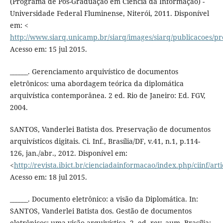
(Programa de Pós-Graduação em Ciência da Informação) -
Universidade Federal Fluminense, Niterói, 2011. Disponível
em: <
http://www.siarq.unicamp.br/siarq/images/siarq/publicacoes/pre
Acesso em: 15 jul 2015.
______. Gerenciamento arquivístico de documentos
eletrônicos: uma abordagem teórica da diplomática
arquivística contemporânea. 2 ed. Rio de Janeiro: Ed. FGV,
2004.
SANTOS, Vanderlei Batista dos. Preservação de documentos
arquivísticos digitais. Ci. Inf., Brasília/DF, v.41, n.1, p.114-
126, jan./abr., 2012. Disponível em:
<
http://revista.ibict.br/cienciadainformacao/index.php/ciinf/art
Acesso em: 18 jul 2015.
______. Documento eletrônico: a visão da Diplomática. In:
SANTOS, Vanderlei Batista dos. Gestão de documentos
eletrônicos: uma visão arquivística. 2. ed. rev. aum. Brasília: