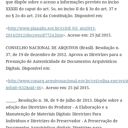
que dispõe sobre o acesso a informações previsto no inciso
XXXIII do caput do art. 5o, no inciso II do § 3o do art. 37 e
no § 2o do art. 216 da Constituição. Disponível em:
<
http://www.planalto.gov.br/ccivil_03/_ato2011-
2014/2012/decreto/d7724.htm
>. Acesso em: 25 jul 2015.
CONSELHO NACIONAL DE ARQUIVOS (Brasil). Resolução n.
37, de 19 de dezembro de 2012. Aprova as Diretrizes para a
Presunção de Autenticidade de Documentos Arquivísticos
Digitais. Disponível em:
<
http://www.conarq.arquivonacional.gov.br/cgi/cgilua.exe/sys/s
infoid=832&sid=46
>. Acesso em: 25 jul 2015.
______. Resolução n. 38, de 9 de julho de 2013. Dispõe sobre a
adoção das Diretrizes do Produtor - A Elaboração e a
Manutenção de Materiais Digitais: Diretrizes Para
Indivíduos e Diretrizes do Preservador - A Preservação de
Documentos Arquivísticos digitais: Diretrizes para