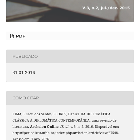
PDF
PUBLICADO
31-01-2016
COMO CITAR
LIMA, Eliseu dos Santos; FLORES, Daniel. DA DIPLOMÁTICA
CLÁSSICA À DIPLOMÁTICA CONTEMPORÂNEA: uma revisão de
literatura.
Archeion Online
,
[S. l.]
, v. 3, n. 2, 2016. Disponível em:
https://periodicos.ufpb.br/index.php/archeion/article/view/27548.
Acesso em: 7 ago. 2026.