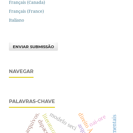
Français (Canada)
Français (France)
Italiano
ENVIAR SUBMISSÃO
NAVEGAR
PALAVRAS-CHAVE
arquivos.
modelo seci
literatura
oai-ore
dspace