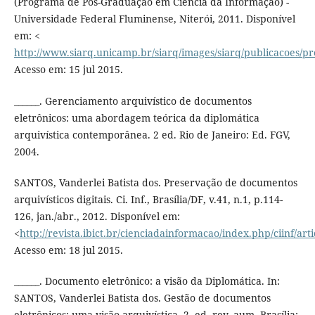
(Programa de Pós-Graduação em Ciência da Informação) -
Universidade Federal Fluminense, Niterói, 2011. Disponível
em: <
http://www.siarq.unicamp.br/siarq/images/siarq/publicacoes/pre
Acesso em: 15 jul 2015.
______. Gerenciamento arquivístico de documentos
eletrônicos: uma abordagem teórica da diplomática
arquivística contemporânea. 2 ed. Rio de Janeiro: Ed. FGV,
2004.
SANTOS, Vanderlei Batista dos. Preservação de documentos
arquivísticos digitais. Ci. Inf., Brasília/DF, v.41, n.1, p.114-
126, jan./abr., 2012. Disponível em:
<
http://revista.ibict.br/cienciadainformacao/index.php/ciinf/art
Acesso em: 18 jul 2015.
______. Documento eletrônico: a visão da Diplomática. In:
SANTOS, Vanderlei Batista dos. Gestão de documentos
eletrônicos: uma visão arquivística. 2. ed. rev. aum. Brasília: