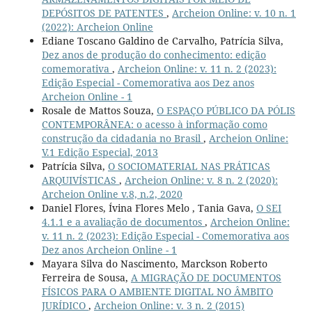
DEPÓSITOS DE PATENTES
,
Archeion Online: v. 10 n. 1
(2022): Archeion Online
Ediane Toscano Galdino de Carvalho, Patrícia Silva,
Dez anos de produção do conhecimento: edição
comemorativa
,
Archeion Online: v. 11 n. 2 (2023):
Edição Especial - Comemorativa aos Dez anos
Archeion Online - 1
Rosale de Mattos Souza,
O ESPAÇO PÚBLICO DA PÓLIS
CONTEMPORÂNEA: o acesso à informação como
construção da cidadania no Brasil
,
Archeion Online:
V.1 Edição Especial, 2013
Patrícia Silva,
O SOCIOMATERIAL NAS PRÁTICAS
ARQUIVÍSTICAS
,
Archeion Online: v. 8 n. 2 (2020):
Archeion Online v.8, n.2, 2020
Daniel Flores, Ívina Flores Melo , Tania Gava,
O SEI
4.1.1 e a avaliação de documentos
,
Archeion Online:
v. 11 n. 2 (2023): Edição Especial - Comemorativa aos
Dez anos Archeion Online - 1
Mayara Silva do Nascimento, Marckson Roberto
Ferreira de Sousa,
A MIGRAÇÃO DE DOCUMENTOS
FÍSICOS PARA O AMBIENTE DIGITAL NO ÂMBITO
JURÍDICO
,
Archeion Online: v. 3 n. 2 (2015)