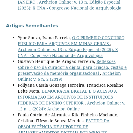
JANEIRO
,
Archeion Online: v. 13 n. Edição Especial
(2025): X CNA - Congresso Nacional de Arquivologia
Artigos Semelhantes
Ygor Souza, Ivana Parrela,
O O PRIMEIRO CONCURSO
PÚBLICO PARA ARQUIVOS EM MINAS GERAIS
,
Archeion Online: v. 13 n. Edição Especial (2025): X
CNA - Congresso Nacional de Arquivologia
Gustavo Henrique de Aragão Ferreira,
Reflexões
sobre o uso da curadoria digital para criação, gestão e
preservação da memória organizacional
,
Archeion
Online: v. 6 n. 2 (2019)
Pollyana Cássia Gonzaga Ferreira, Francisca Rosaline
Leite Mota,
DEMOCRACIA DIGITAL E O ACESSO À
INFORMAÇÃO EM ARQUIVOS DE INSTITUIÇÕES
FEDERAIS DE ENSINO SUPERIOR
,
Archeion Online: v.
12 n. 1 (2024): Archeion Online
Paula Cotrim de Abrantes, Rita Pinheiro Machado,
Cristina d'Urso de Souza Mendes,
ESTUDO DA
OBSOLESCÊNCIA DE SUPORTES DE
ARMAZENAMENTOS DIGITAIS POR MEIO DE