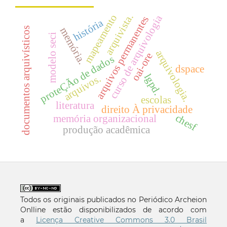
mapeamento
arquivista.
curso de arquivologia
arquivos permanentes
história
documentos arquivísticos
memória.
modelo seci
arquivologia.
oai-ore
proteÇÃo de dados
dspace
lgpd.
arquivos.
escolas
literatura
direito À privacidade
chesf
memória organizacional
produção acadêmica
Todos os originais publicados no Periódico Archeion
Onlline estão disponibilizados de acordo com
a
Licença Creative Commons 3.0 Brasil