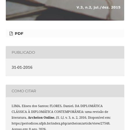
PDF
PUBLICADO
31-01-2016
COMO CITAR
LIMA, Eliseu dos Santos; FLORES, Daniel. DA DIPLOMÁTICA
CLÁSSICA À DIPLOMÁTICA CONTEMPORÂNEA: uma revisão de
literatura.
Archeion Online
,
[S. l.]
, v. 3, n. 2, 2016. Disponível em:
https://periodicos.ufpb.br/index.php/archeion/article/view/27548.
Acesso em: 8 ago. 2026.