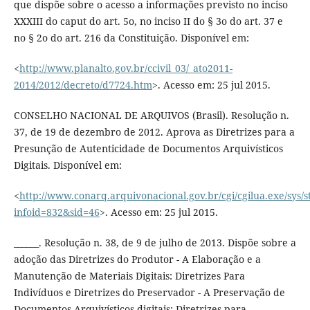
que dispõe sobre o acesso a informações previsto no inciso
XXXIII do caput do art. 5o, no inciso II do § 3o do art. 37 e
no § 2o do art. 216 da Constituição. Disponível em:
<
http://www.planalto.gov.br/ccivil_03/_ato2011-
2014/2012/decreto/d7724.htm
>. Acesso em: 25 jul 2015.
CONSELHO NACIONAL DE ARQUIVOS (Brasil). Resolução n.
37, de 19 de dezembro de 2012. Aprova as Diretrizes para a
Presunção de Autenticidade de Documentos Arquivísticos
Digitais. Disponível em:
<
http://www.conarq.arquivonacional.gov.br/cgi/cgilua.exe/sys/s
infoid=832&sid=46
>. Acesso em: 25 jul 2015.
______. Resolução n. 38, de 9 de julho de 2013. Dispõe sobre a
adoção das Diretrizes do Produtor - A Elaboração e a
Manutenção de Materiais Digitais: Diretrizes Para
Indivíduos e Diretrizes do Preservador - A Preservação de
Documentos Arquivísticos digitais: Diretrizes para