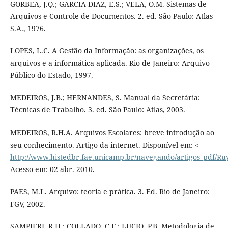
GORBEA, J.Q.; GARCIA-DIAZ, E.S.; VELA, O.M. Sistemas de
Arquivos e Controle de Documentos. 2. ed. São Paulo: Atlas
S.A., 1976.
LOPES, L.C. A Gestão da Informação: as organizações, os
arquivos e a informática aplicada. Rio de Janeiro: Arquivo
Público do Estado, 1997.
MEDEIROS, J.B.; HERNANDES, S. Manual da Secretária:
Técnicas de Trabalho. 3. ed. São Paulo: Atlas, 2003.
MEDEIROS, R.H.A. Arquivos Escolares: breve introdução ao
seu conhecimento. Artigo da internet. Disponível em: <
http://www.histedbr.fae.unicamp.br/navegando/artigos_pdf/Ru
Acesso em: 02 abr. 2010.
PAES, M.L. Arquivo: teoria e prática. 3. Ed. Rio de Janeiro:
FGV, 2002.
SAMPIERI, R.H.; COLLADO, C.F.; LUCIO, P.B. Metodologia de