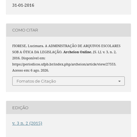
31-01-2016
COMO CITAR
FIORESE, Lucimara. A ADMINISTRAÇÃO DE ARQUIVOS ESCOLARES
SOB A ÓTICA DA LEGISLAÇÃO.
Archeion Online
,
[S. l.]
, v. 3, n. 2,
2016. Disponível em:
https://periodicos.ufpb.br/index.php/archeion/article/view/27553.
Acesso em: 6 ago. 2026.
Fomatos de Citação
EDIÇÃO
v. 3 n. 2 (2015)