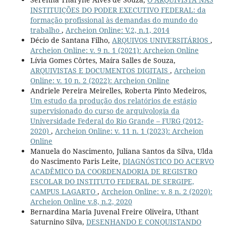
INSTITUIÇÕES DO PODER EXECUTIVO FEDERAL: da
formação profissional às demandas do mundo do
trabalho
,
Archeion Online: V.2, n.1, 2014
Décio de Santana Filho,
ARQUIVOS UNIVERSITÁRIOS
,
Archeion Online: v. 9 n. 1 (2021): Archeion Online
Lívia Gomes Côrtes, Maíra Salles de Souza,
ARQUIVISTAS E DOCUMENTOS DIGITAIS
,
Archeion
Online: v. 10 n. 2 (2022): Archeion Online
Andriele Pereira Meirelles, Roberta Pinto Medeiros,
Um estudo da produção dos relatórios de estágio
supervisionado do curso de arquivologia da
Universidade Federal do Rio Grande – FURG (2012-
2020)
,
Archeion Online: v. 11 n. 1 (2023): Archeion
Online
Manuela do Nascimento, Juliana Santos da Silva, Ulda
do Nascimento Paris Leite,
DIAGNÓSTICO DO ACERVO
ACADÊMICO DA COORDENADORIA DE REGISTRO
ESCOLAR DO INSTITUTO FEDERAL DE SERGIPE,
CAMPUS LAGARTO
,
Archeion Online: v. 8 n. 2 (2020):
Archeion Online v.8, n.2, 2020
Bernardina Maria Juvenal Freire Oliveira, Uthant
Saturnino Silva,
DESENHANDO E CONQUISTANDO