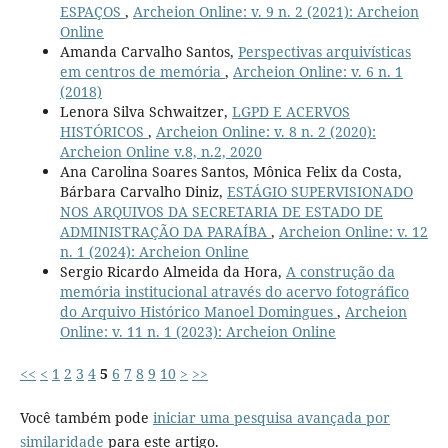
ESPAÇOS
,
Archeion Online: v. 9 n. 2 (2021): Archeion
Online
Amanda Carvalho Santos,
Perspectivas arquivísticas
em centros de memória
,
Archeion Online: v. 6 n. 1
(2018)
Lenora Silva Schwaitzer,
LGPD E ACERVOS
HISTÓRICOS
,
Archeion Online: v. 8 n. 2 (2020):
Archeion Online v.8, n.2, 2020
Ana Carolina Soares Santos, Mônica Felix da Costa,
Bárbara Carvalho Diniz,
ESTÁGIO SUPERVISIONADO
NOS ARQUIVOS DA SECRETARIA DE ESTADO DE
ADMINISTRAÇÃO DA PARAÍBA
,
Archeion Online: v. 12
n. 1 (2024): Archeion Online
Sergio Ricardo Almeida da Hora,
A construção da
memória institucional através do acervo fotográfico
do Arquivo Histórico Manoel Domingues
,
Archeion
Online: v. 11 n. 1 (2023): Archeion Online
<<
<
1
2
3
4
5
6
7
8
9
10
>
>>
Você também pode
iniciar uma pesquisa avançada por
similaridade
para este artigo.