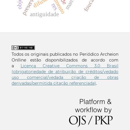
foucault
difusão
res
antiguidade
Todos os originais publicados no Periódico Archeion
Onlline estão disponibilizados de acordo com
a
Licença Creative Commons 3.0 Brasil
(obrigatoriedade de atribuição de créditos/vedado
uso comercial/vedada criação de obras
derivadas/permitida citação referenciada)
.