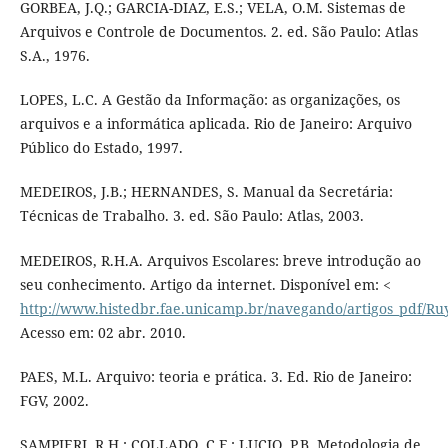
GORBEA, J.Q.; GARCIA-DIAZ, E.S.; VELA, O.M. Sistemas de
Arquivos e Controle de Documentos. 2. ed. São Paulo: Atlas
S.A., 1976.
LOPES, L.C. A Gestão da Informação: as organizações, os
arquivos e a informática aplicada. Rio de Janeiro: Arquivo
Público do Estado, 1997.
MEDEIROS, J.B.; HERNANDES, S. Manual da Secretária:
Técnicas de Trabalho. 3. ed. São Paulo: Atlas, 2003.
MEDEIROS, R.H.A. Arquivos Escolares: breve introdução ao
seu conhecimento. Artigo da internet. Disponível em: <
http://www.histedbr.fae.unicamp.br/navegando/artigos_pdf/Ru
Acesso em: 02 abr. 2010.
PAES, M.L. Arquivo: teoria e prática. 3. Ed. Rio de Janeiro:
FGV, 2002.
SAMPIERI, R.H.; COLLADO, C.F.; LUCIO, P.B. Metodologia de