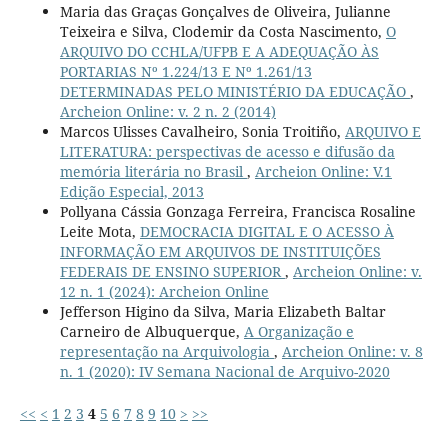
Maria das Graças Gonçalves de Oliveira, Julianne
Teixeira e Silva, Clodemir da Costa Nascimento,
O
ARQUIVO DO CCHLA/UFPB E A ADEQUAÇÃO ÀS
PORTARIAS Nº 1.224/13 E Nº 1.261/13
DETERMINADAS PELO MINISTÉRIO DA EDUCAÇÃO
,
Archeion Online: v. 2 n. 2 (2014)
Marcos Ulisses Cavalheiro, Sonia Troitiño,
ARQUIVO E
LITERATURA: perspectivas de acesso e difusão da
memória literária no Brasil
,
Archeion Online: V.1
Edição Especial, 2013
Pollyana Cássia Gonzaga Ferreira, Francisca Rosaline
Leite Mota,
DEMOCRACIA DIGITAL E O ACESSO À
INFORMAÇÃO EM ARQUIVOS DE INSTITUIÇÕES
FEDERAIS DE ENSINO SUPERIOR
,
Archeion Online: v.
12 n. 1 (2024): Archeion Online
Jefferson Higino da Silva, Maria Elizabeth Baltar
Carneiro de Albuquerque,
A Organização e
representação na Arquivologia
,
Archeion Online: v. 8
n. 1 (2020): IV Semana Nacional de Arquivo-2020
<<
<
1
2
3
4
5
6
7
8
9
10
>
>>