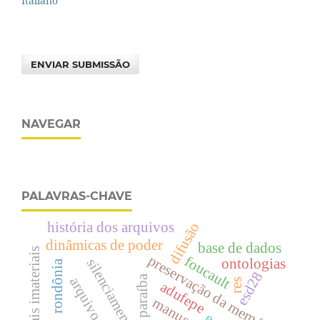
Italiano
ENVIAR SUBMISSÃO
NAVEGAR
PALAVRAS-CHAVE
difusão
história dos arquivos
dinâmicas de poder
base de dados
bens culturais imateriais
preservação da memória
foucault
silenciamento
ontologias
rondônia
esd28
res
adufepe
manuscritos