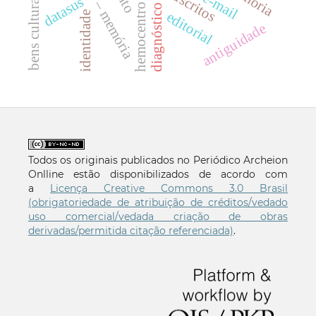
hemocentro paraíba
arquivo – memória
e-mail
datasus
diagnóstico
editorial
identidade
antiguidade
Todos os originais publicados no Periódico Archeion
Onlline estão disponibilizados de acordo com
a
Licença Creative Commons 3.0 Brasil
(obrigatoriedade de atribuição de créditos/vedado
uso comercial/vedada criação de obras
derivadas/permitida citação referenciada)
.