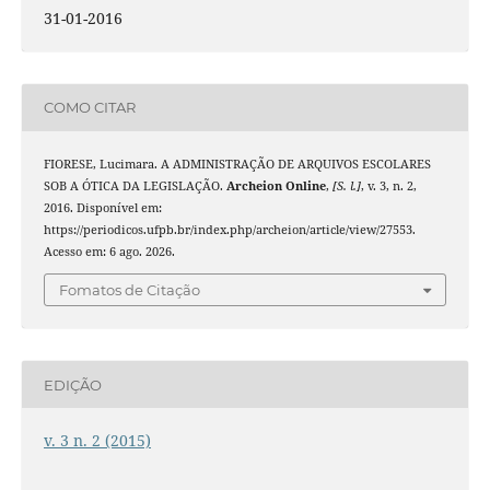
31-01-2016
COMO CITAR
FIORESE, Lucimara. A ADMINISTRAÇÃO DE ARQUIVOS ESCOLARES
SOB A ÓTICA DA LEGISLAÇÃO.
Archeion Online
,
[S. l.]
, v. 3, n. 2,
2016. Disponível em:
https://periodicos.ufpb.br/index.php/archeion/article/view/27553.
Acesso em: 6 ago. 2026.
Fomatos de Citação
EDIÇÃO
v. 3 n. 2 (2015)