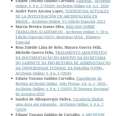
Ediane Toscano Galdino Carvalho,
Editorial
,
Archeion
Online: v. 8 n. 2 (2020): Archeion Online v.8, n.2, 2020
André Porto Ancona Lopez,
TENDENCIAS ACTUALES
DE LA INVESTIGACIÓN EN ARCHIVOLOGÍA EN
BRASIL
,
Archeion Online: V.1 Edição Especial, 2013
Marcia Pereira Gomes Silva,
DIÁLOGO SOBRE
TRABALHOS ACADÊMICOS
,
Archeion Online: v. 10 n.
Edição Especial (2022): Resenhas SESA - Número
Especial
Rosa Zuleide Lima de Brito, Mayara Guerra Felix,
Michelle Guerra Felix,
TRATAMENTO ARQUIVÍSTICO
DA DOCUMENTAÇÃO DO ARQUIVO DA SECRETARIA
DO GABINETE DA PRÓ-REITORIA DE ADMINISTRAÇÃO
DA UNIVERSIDADE FEDERAL DA PARAÍBA (UFPB)
,
Archeion Online: v. 4 n. 1 (2016)
Ediane Toscano Galdino Carvalho,
Expediente da
Revista Archeion Online, João Pessoa, v.8, n. 1, 2020
,
Archeion Online: v. 8 n. 1 (2020): IV Semana Nacional
de Arquivo-2020
Sandra de Albuquerque Siebra,
Curadoria Digital:
uma área em expansão
,
Archeion Online: v. 6 n. 2
(2019)
Ediane Toscano Galdino de Carvalho,
A ARCHEION