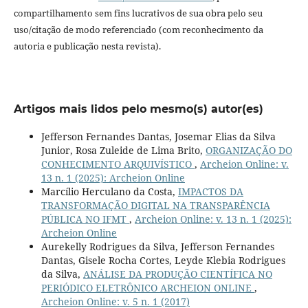
compartilhamento sem fins lucrativos de sua obra pelo seu
uso/citação de modo referenciado (com reconhecimento da
autoria e publicação nesta revista).
Artigos mais lidos pelo mesmo(s) autor(es)
Jefferson Fernandes Dantas, Josemar Elias da Silva
Junior, Rosa Zuleide de Lima Brito,
ORGANIZAÇÃO DO
CONHECIMENTO ARQUIVÍSTICO
,
Archeion Online: v.
13 n. 1 (2025): Archeion Online
Marcílio Herculano da Costa,
IMPACTOS DA
TRANSFORMAÇÃO DIGITAL NA TRANSPARÊNCIA
PÚBLICA NO IFMT
,
Archeion Online: v. 13 n. 1 (2025):
Archeion Online
Aurekelly Rodrigues da Silva, Jefferson Fernandes
Dantas, Gisele Rocha Cortes, Leyde Klebia Rodrigues
da Silva,
ANÁLISE DA PRODUÇÃO CIENTÍFICA NO
PERIÓDICO ELETRÔNICO ARCHEION ONLINE
,
Archeion Online: v. 5 n. 1 (2017)