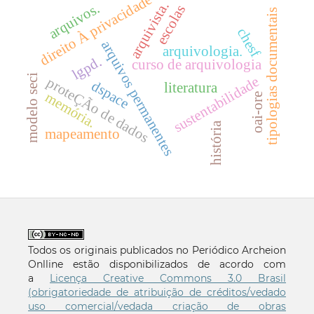
direito À privacidade
arquivista.
arquivos.
escolas
tipologias documentais
chesf
arquivos permanentes
arquivologia.
lgpd.
curso de arquivologia
modelo seci
sustentabilidade
proteÇÃo de dados
dspace
literatura
memória.
oai-ore
história
mapeamento
Todos os originais publicados no Periódico Archeion
Onlline estão disponibilizados de acordo com
a
Licença Creative Commons 3.0 Brasil
(obrigatoriedade de atribuição de créditos/vedado
uso comercial/vedada criação de obras