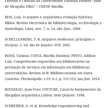
Filosofia e Ciências da Universidade Estadual Paulista “Júlio
de Mesquita Filho” – UNESP. Marília.
REIS, Luís. O arquivo e arquivística evolução histórica.
Biblos: Revista electrónica de bibliotecología, archivología y
museología, Lima, ano. 7, n. 24, abr./jun., 2006
SCHELLENBERG, T. R. Arquivos modernos: princípios e
técnicas. 2. ed. Rio de Janeiro: FGV. 2002
ROSSI, Tatiana; COSTA, Marília Daminai; PINTO, Adilson
Luiz. Competências requeridas aos bibliotecários na
prestação de serviços em informação em bibliotecas
universitárias. Revista ACB: Biblioteconomia em Santa
Catarina, Florianópolis, v.19, n.1, p. 111-123, jan./jun. 2014.
ROUSSEAU, Jean-Yves; COUTURE, Carol.Os fundamentos da
disciplina arquivística.Lisboa: Dom Quixote. 1998.
SCHREIBER, G. et al. Knowledge engenineering and