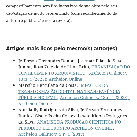
compartilhamento sem fins lucrativos de sua obra pelo seu
uso/citação de modo referenciado (com reconhecimento da
autoria e publicação nesta revista).
Artigos mais lidos pelo mesmo(s) autor(es)
Jefferson Fernandes Dantas, Josemar Elias da Silva
Junior, Rosa Zuleide de Lima Brito,
ORGANIZAÇÃO DO
CONHECIMENTO ARQUIVÍSTICO
,
Archeion Online: v.
13 n. 1 (2025): Archeion Online
Marcílio Herculano da Costa,
IMPACTOS DA
TRANSFORMAÇÃO DIGITAL NA TRANSPARÊNCIA
PÚBLICA NO IFMT
,
Archeion Online: v. 13 n. 1 (2025):
Archeion Online
Aurekelly Rodrigues da Silva, Jefferson Fernandes
Dantas, Gisele Rocha Cortes, Leyde Klebia Rodrigues
da Silva,
ANÁLISE DA PRODUÇÃO CIENTÍFICA NO
PERIÓDICO ELETRÔNICO ARCHEION ONLINE
,
Archeion Online: v. 5 n. 1 (2017)