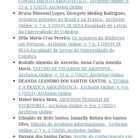
CONHECIMENTO ARQUIVÍSTICO
,
Archeion Online: v.
13 n. 1 (2025): Archeion Online
Bruna Pimentel Lopes, Georgete Medleg Rodrigues,
Arquivos privados no Brasil e na França
,
Archeion
Online: v. 7 n. 1 (2019): IX SESA-Faculdade de Letras
da Universidade de Coimbra
Zélia Maria Cruz Pereira,
Os Arquivos de Mulheres
em Portugal
,
Archeion Online: v. 7 n. 1 (2019): IX
SESA-Faculdade de Letras da Universidade de
Coimbra
Rodolfo Almeida de Azevedo, Anna Carla Ameida
Mariz,
ESTUDO DE USUÁRIOS DE ARQUIVOS
,
Archeion Online: v. 10 n. 2 (2022): Archeion Online
DEANDA LEANDRO DOS SANTOS SANTOS,
A TEORIA
E A PRÁTICA ARQUIVÍSTICA
,
Archeion Online: v. 9 n.
1 (2021): Archeion Online
Mabel Meira Mota,
ARQUIVOS PESSOAIS DE
ESCRITORES
,
Archeion Online: v. 9 n. 2 (2021):
Archeion Online
Ednaldo de Brito Santos, Ismaelly Batista dos Santos
Silva,
Difusão de produtos informacionais
,
Archeion
Online: v. 7 n. 2 (2020): Archeion Online
Dayane dos Santos Farias,
Gestão do conhecimento em