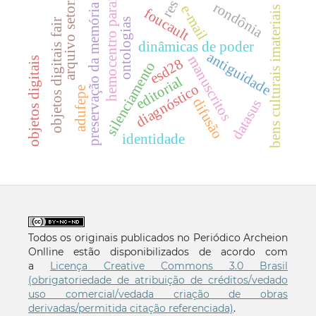
hemocentro paraíba
arquivo setorial
res
rondônia
preservação da memória
e-mail
bens culturais imateriais
foucault
ontologias
objetos digitais fair
dinâmicas de poder
antiguidade
manuscritos
objetos digitais
esd28
silenciamento
editorial
diagnóstico
adufepe
difusão
datasus
identidade
Todos os originais publicados no Periódico Archeion
Onlline estão disponibilizados de acordo com
a
Licença Creative Commons 3.0 Brasil
(obrigatoriedade de atribuição de créditos/vedado
uso comercial/vedada criação de obras
derivadas/permitida citação referenciada)
.