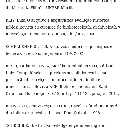
Filosofia e Ciências da Universidade Estadual Paulista “Júlio
de Mesquita Filho” – UNESP. Marília.
REIS, Luís. O arquivo e arquivística evolução histórica.
Biblos: Revista electrónica de bibliotecología, archivología y
museología, Lima, ano. 7, n. 24, abr./jun., 2006
SCHELLENBERG, T. R. Arquivos modernos: princípios e
técnicas. 2. ed. Rio de Janeiro: FGV. 2002
ROSSI, Tatiana; COSTA, Marília Daminai; PINTO, Adilson
Luiz. Competências requeridas aos bibliotecários na
prestação de serviços em informação em bibliotecas
universitárias. Revista ACB: Biblioteconomia em Santa
Catarina, Florianópolis, v.19, n.1, p. 111-123, jan./jun. 2014.
ROUSSEAU, Jean-Yves; COUTURE, Carol.Os fundamentos da
disciplina arquivística.Lisboa: Dom Quixote. 1998.
SCHREIBER, G. et al. Knowledge engenineering and