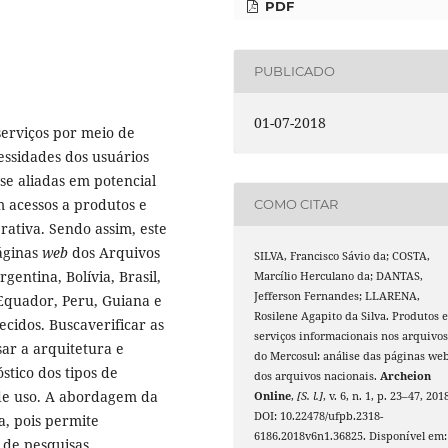
PDF
PUBLICADO
01-07-2018
serviços por meio de
essidades dos usuários
e aliadas em potencial
m acessos a produtos e
COMO CITAR
rativa. Sendo assim, este
páginas
web
dos Arquivos
SILVA, Francisco Sávio da; COSTA,
entina, Bolívia, Brasil,
Marcílio Herculano da; DANTAS,
Jefferson Fernandes; LLARENA,
 Equador, Peru, Guiana e
Rosilene Agapito da Silva. Produtos 
cidos. Buscaverificar as
serviços informacionais nos arquivo
ar a arquitetura e
do Mercosul: análise das páginas we
stico dos tipos de
dos arquivos nacionais.
Archeion
 de uso. A abordagem da
Online
,
[S. l.]
, v. 6, n. 1, p. 23–47, 201
DOI: 10.22478/ufpb.2318-
ca, pois permite
6186.2018v6n1.36825. Disponível em:
 de pesquisas