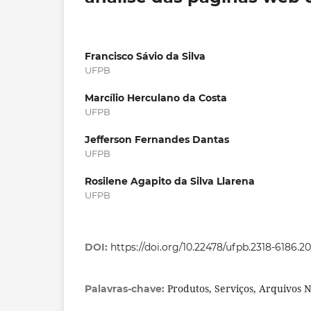
Francisco Sávio da Silva
UFPB
Marcílio Herculano da Costa
UFPB
Jefferson Fernandes Dantas
UFPB
Rosilene Agapito da Silva Llarena
UFPB
DOI:
https://doi.org/10.22478/ufpb.2318-6186.2
Produtos, Serviços, Arquivos 
Palavras-chave: