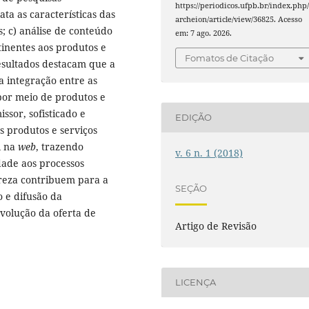
https://periodicos.ufpb.br/index.php
ata as características das
archeion/article/view/36825. Acesso
s; c) análise de conteúdo
em: 7 ago. 2026.
inentes aos produtos e
Fomatos de Citação
resultados destacam que a
a integração entre as
spor meio de produtos e
sor, sofisticado e
EDIÇÃO
s produtos e serviços
l na
web
, trazendo
v. 6 n. 1 (2018)
dade aos processos
tureza contribuem para a
SEÇÃO
 e difusão da
volução da oferta de
Artigo de Revisão
LICENÇA