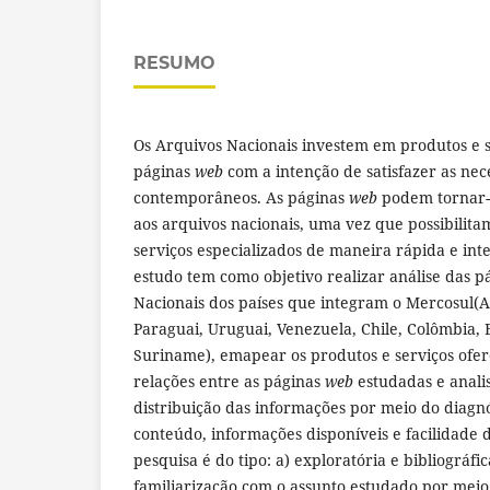
RESUMO
Os Arquivos Nacionais investem em produtos e 
páginas
web
com a intenção de satisfazer as nec
contemporâneos. As páginas
web
podem tornar-s
aos arquivos nacionais, uma vez que possibilita
serviços especializados de maneira rápida e inte
estudo tem como objetivo realizar análise das 
Nacionais dos países que integram o Mercosul(Arg
Paraguai, Uruguai, Venezuela, Chile, Colômbia,
Suriname), emapear os produtos e serviços ofere
relações entre as páginas
web
estudadas e analis
distribuição das informações por meio do diagnó
conteúdo, informações disponíveis e facilidade
pesquisa é do tipo: a) exploratória e bibliográfi
familiarização com o assunto estudado por meio