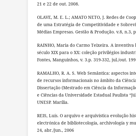
21 e 22 de out. 2008.
OLAVE, M. E. L.; AMATO NETO, J. Redes de Coop
de uma Estratégia de Competitividade e Sobrev
Médias Empresas. Gestão & Produção. v.8, n.3, p
RAINHO, Maria do Carmo Teixeira. A inventiva b
século XIX para o XX: coleção privilégios indust
Fontes, Manguinhos, v. 3.p. 319-332, jul./out. 199
RAMALHO, R. A. S. Web Semântica: aspectos inte
de recursos informacionais no âmbito da Ciênci
Dissertação (Mestrado em Ciência da Informação)
e Ciências da Universidade Estadual Paulista “Jú
UNESP. Marília.
REIS, Luís. O arquivo e arquivística evolução hist
electrónica de bibliotecología, archivología y mu
24, abr./jun., 2006