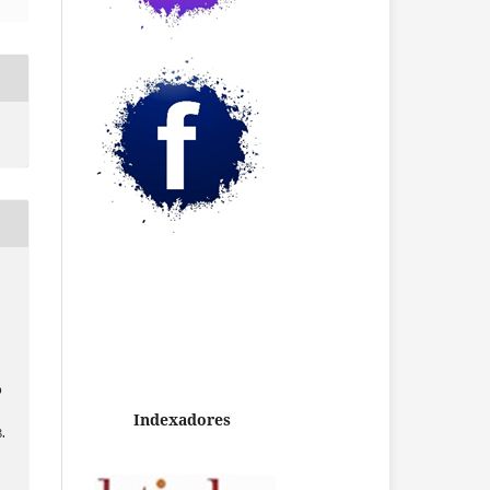
e
s
b
Indexadores
8.