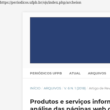
https://periodicos.ufpb.br/ojs/index.php/archeion
PERIÓDICOS UFPB
ATUAL
ARQUIVOS
INÍCIO
/
ARQUIVOS
/
V. 6 N. 1 (2018)
/
Artigo de Re
Produtos e serviços infor
análise das páginas web 