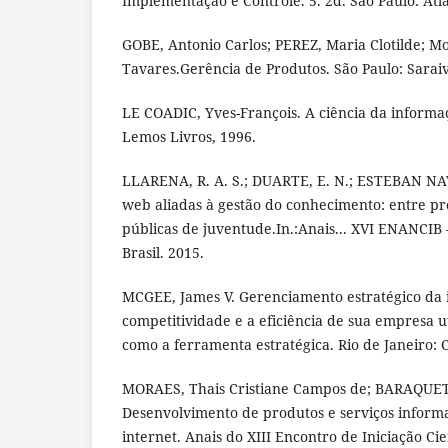
Implementação e Controle. 5. 2d. São Paulo: Atla
GOBE, Antonio Carlos; PEREZ, Maria Clotilde; Mo
Tavares.Gerência de Produtos. São Paulo: Saraiv
LE COADIC, Yves-François. A ciência da informaç
Lemos Livros, 1996.
LLARENA, R. A. S.; DUARTE, E. N.; ESTEBAN NA
web aliadas à gestão do conhecimento: entre pr
públicas de juventude.In.:Anais... XVI ENANCIB –
Brasil. 2015.
MCGEE, James V. Gerenciamento estratégico da
competitividade e a eficiência de sua empresa u
como a ferramenta estratégica. Rio de Janeiro:
MORAES, Thais Cristiane Campos de; BARAQUET,
Desenvolvimento de produtos e serviços inform
internet. Anais do XIII Encontro de Iniciação Ci