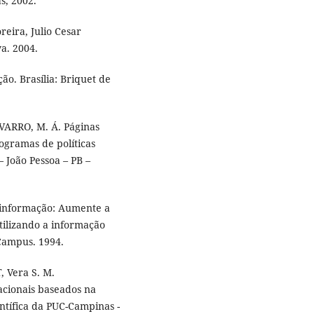
s, 2002.
reira, Julio Cesar
a. 2004.
ão. Brasília: Briquet de
VARRO, M. Á. Páginas
ogramas de políticas
 João Pessoa – PB –
 informação: Aumente a
tilizando a informação
 Campus. 1994.
 Vera S. M.
acionais baseados na
entífica da PUC-Campinas -