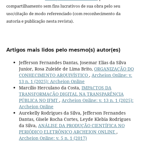
compartilhamento sem fins lucrativos de sua obra pelo seu
uso/citação de modo referenciado (com reconhecimento da
autoria e publicação nesta revista).
Artigos mais lidos pelo mesmo(s) autor(es)
Jefferson Fernandes Dantas, Josemar Elias da Silva
Junior, Rosa Zuleide de Lima Brito,
ORGANIZAÇÃO DO
CONHECIMENTO ARQUIVÍSTICO
,
Archeion Online: v.
13 n. 1 (2025): Archeion Online
Marcílio Herculano da Costa,
IMPACTOS DA
TRANSFORMAÇÃO DIGITAL NA TRANSPARÊNCIA
PÚBLICA NO IFMT
,
Archeion Online: v. 13 n. 1 (2025):
Archeion Online
Aurekelly Rodrigues da Silva, Jefferson Fernandes
Dantas, Gisele Rocha Cortes, Leyde Klebia Rodrigues
da Silva,
ANÁLISE DA PRODUÇÃO CIENTÍFICA NO
PERIÓDICO ELETRÔNICO ARCHEION ONLINE
,
Archeion Online: v. 5 n. 1 (2017)