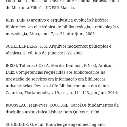
Filosofia e Ciências da Universidade Estadual Paulista “Júlio
de Mesquita Filho” – UNESP. Marília.
REIS, Luís. O arquivo e arquivística evolução histórica.
Biblos: Revista electrónica de bibliotecología, archivología y
museología, Lima, ano. 7, n. 24, abr./jun., 2006
SCHELLENBERG, T. R. Arquivos modernos: princípios e
técnicas. 2. ed. Rio de Janeiro: FGV. 2002
ROSSI, Tatiana; COSTA, Marília Daminai; PINTO, Adilson
Luiz. Competências requeridas aos bibliotecários na
prestação de serviços em informação em bibliotecas
universitárias. Revista ACB: Biblioteconomia em Santa
Catarina, Florianópolis, v.19, n.1, p. 111-123, jan./jun. 2014.
ROUSSEAU, Jean-Yves; COUTURE, Carol.Os fundamentos da
disciplina arquivística.Lisboa: Dom Quixote. 1998.
SCHREIBER, G. et al. Knowledge engenineering and