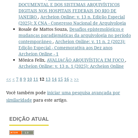
DOCUMENTAL E DOS SISTEMAS ARQUIVÍSTICOS
DIGITAIS NOS HOSPITAIS FEDERAIS DO RIO DE
JANEIRO
,
Archeion Online: v. 13 n. Edição Especial
(2025): X CNA - Congresso Nacional de Arquivologia
Rosale de Mattos Souza,
Desafios epistemológicos e
mudanças paradigmáticas da arquivologia no período
contemporâneo
,
Archeion Online: v. 11 n. 2 (2023):
Edição Especial - Comemorativa aos Dez anos
Archeion Online - 1
Mônica Felix,
AVALIAÇÃO ARQUIVÍSTICA EM FOCO
,
Archeion Online: v. 13 n. 1 (2025): Archeion Online
<<
<
7
8
9
10
11
12
13
14
15
16
>
>>
Você também pode
iniciar uma pesquisa avançada por
similaridade
para este artigo.
EDIÇÃO ATUAL