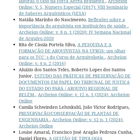
laboral: o caso da Força Aérea Brasileira
,
Archeion
Online: V. 5, Número Especial (2017): VIII Seminário
de Saberes Arquivísticos (SESA)
Natália Marinho do Nascimento,
Reflexões sobre a
importância do arquivista em instituições de saúde
,
Archeion Online: v. 8 n. 1 (2020): IV Semana Nacional
de Arquivo-2020
Rita de Cássia Portela Silva,
A PESQUISA E A
FORMAÇÃO DE ARQUIVISTAS NA UFRGS: um olhar
para os TCC´s do Curso de Arquivologia
,
Archeion
Online: v. 4 n. 2 (2016)
Aluízio dos Santos Teles, Roberto Lopes dos Santos
Junior,
ESTUDO DAS PRÁTICAS DE PRESERVAÇÃO DE
DOCUMENTOS EM PAPEL DO TRIBUNAL DE JUSTIÇA
DO ESTADO DO PARÁ / ARQUIVO REGIONAL DE
BELÉM
,
Archeion Online: v. 12 n. 1 (2024): Archeion
Online
Camila Schwinden Lehmkuhl, João Victor Rodrigues,
PRESERVAÇÃO/CONSERVAÇÃO DE PLANTAS DE
ENGENHARIA
,
Archeion Online: v. 12 n. 1 (2024):
Archeion Online
Louise Amaral, Francisco José Aragão Pedroza Cunha,
Daniel Flores,
A GESTÃO DE TIPOLOGIA