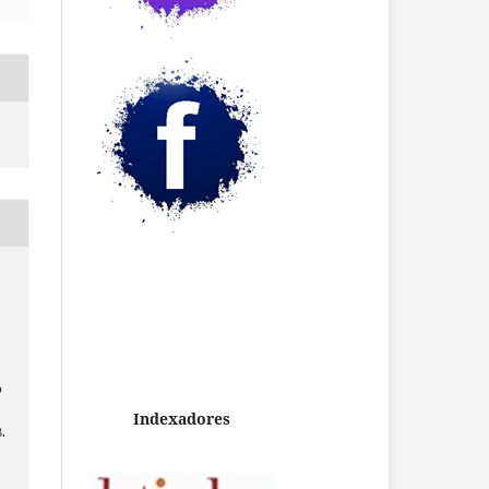
e
s
b
Indexadores
8.