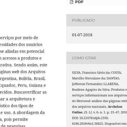
PDF
PUBLICADO
01-07-2018
serviços por meio de
essidades dos usuários
e aliadas em potencial
m acessos a produtos e
COMO CITAR
rativa. Sendo assim, este
páginas
web
dos Arquivos
SILVA, Francisco Sávio da; COSTA,
entina, Bolívia, Brasil,
Marcílio Herculano da; DANTAS,
Jefferson Fernandes; LLARENA,
 Equador, Peru, Guiana e
Rosilene Agapito da Silva. Produtos 
cidos. Buscaverificar as
serviços informacionais nos arquivo
ar a arquitetura e
do Mercosul: análise das páginas we
stico dos tipos de
dos arquivos nacionais.
Archeion
 de uso. A abordagem da
Online
,
[S. l.]
, v. 6, n. 1, p. 23–47, 201
DOI: 10.22478/ufpb.2318-
ca, pois permite
6186.2018v6n1.36825. Disponível em:
 de pesquisas