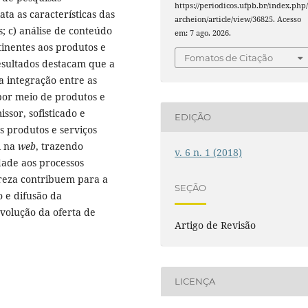
https://periodicos.ufpb.br/index.php
ata as características das
archeion/article/view/36825. Acesso
s; c) análise de conteúdo
em: 7 ago. 2026.
inentes aos produtos e
Fomatos de Citação
resultados destacam que a
a integração entre as
spor meio de produtos e
sor, sofisticado e
EDIÇÃO
s produtos e serviços
l na
web
, trazendo
v. 6 n. 1 (2018)
dade aos processos
tureza contribuem para a
SEÇÃO
 e difusão da
volução da oferta de
Artigo de Revisão
LICENÇA