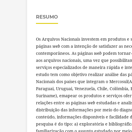
RESUMO
Os Arquivos Nacionais investem em produtos e 
páginas
web
com a intenção de satisfazer as nec
contemporâneos. As páginas
web
podem tornar-s
aos arquivos nacionais, uma vez que possibilita
serviços especializados de maneira rápida e inte
estudo tem como objetivo realizar análise das 
Nacionais dos países que integram o Mercosul(Arg
Paraguai, Uruguai, Venezuela, Chile, Colômbia,
Suriname), emapear os produtos e serviços ofere
relações entre as páginas
web
estudadas e analis
distribuição das informações por meio do diagnó
conteúdo, informações disponíveis e facilidade
pesquisa é do tipo: a) exploratória e bibliográfi
familiarização com o assunto estudado por meio