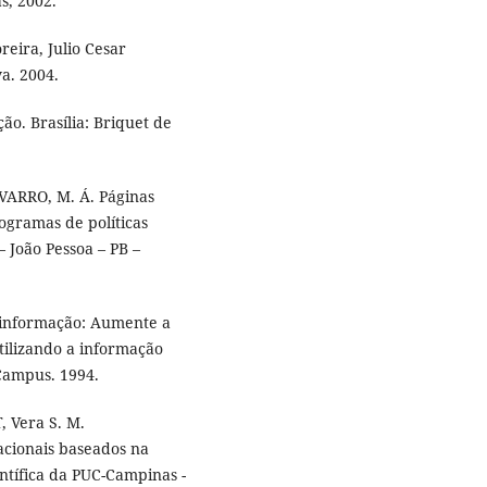
s, 2002.
reira, Julio Cesar
a. 2004.
ão. Brasília: Briquet de
VARRO, M. Á. Páginas
ogramas de políticas
 João Pessoa – PB –
 informação: Aumente a
tilizando a informação
 Campus. 1994.
 Vera S. M.
acionais baseados na
entífica da PUC-Campinas -