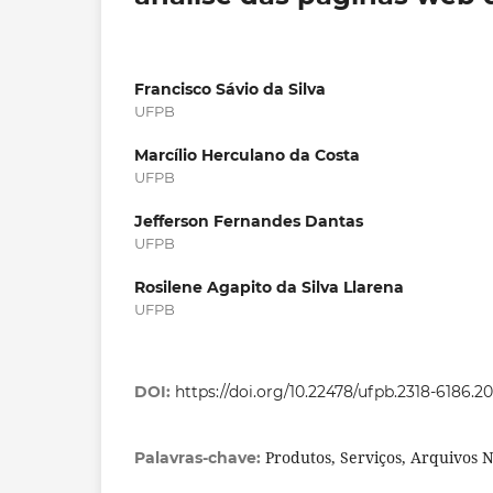
Francisco Sávio da Silva
UFPB
Marcílio Herculano da Costa
UFPB
Jefferson Fernandes Dantas
UFPB
Rosilene Agapito da Silva Llarena
UFPB
DOI:
https://doi.org/10.22478/ufpb.2318-6186.2
Produtos, Serviços, Arquivos 
Palavras-chave: