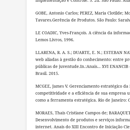
Implementação e Controle. 5. 2d. São Paulo: Atla
GOBE, Antonio Carlos; PEREZ, Maria Clotilde; Mo
Tavares.Gerência de Produtos. São Paulo: Saraiv
LE COADIC, Yves-François. A ciência da informaç
Lemos Livros, 1996.
LLARENA, R. A. S.; DUARTE, E. N.; ESTEBAN NA
web aliadas à gestão do conhecimento: entre pr
públicas de juventude.In.:Anais... XVI ENANCIB –
Brasil. 2015.
MCGEE, James V. Gerenciamento estratégico da
competitividade e a eficiência de sua empresa u
como a ferramenta estratégica. Rio de Janeiro:
MORAES, Thais Cristiane Campos de; BARAQUET,
Desenvolvimento de produtos e serviços inform
internet. Anais do XIII Encontro de Iniciação Ci