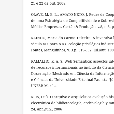
21 e 22 de out. 2008.
OLAVE, M. E. L.; AMATO NETO, J. Redes de Coop
de uma Estratégia de Competitividade e Sobrev
Médias Empresas. Gestão & Produção. v.8, n.3, p
RAINHO, Maria do Carmo Teixeira. A inventiva b
século XIX para o XX: coleção privilégios indust
Fontes, Manguinhos, v. 3.p. 319-332, jul./out. 199
RAMALHO, R. A. S. Web Semântica: aspectos inte
de recursos informacionais no âmbito da Ciênci
Dissertação (Mestrado em Ciência da Informação)
e Ciências da Universidade Estadual Paulista “Jú
UNESP. Marília.
REIS, Luís. O arquivo e arquivística evolução hist
electrónica de bibliotecología, archivología y mu
24, abr./jun., 2006