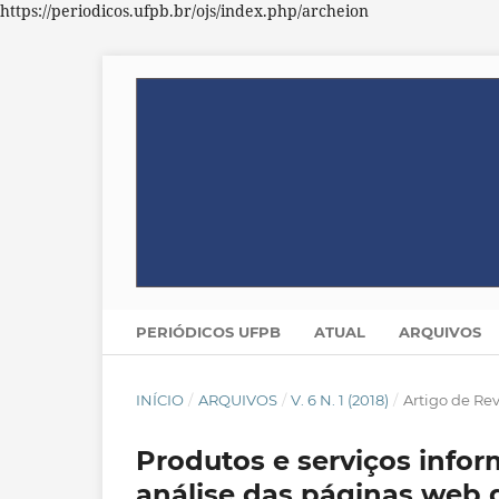
https://periodicos.ufpb.br/ojs/index.php/archeion
PERIÓDICOS UFPB
ATUAL
ARQUIVOS
INÍCIO
/
ARQUIVOS
/
V. 6 N. 1 (2018)
/
Artigo de Re
Produtos e serviços infor
análise das páginas web 