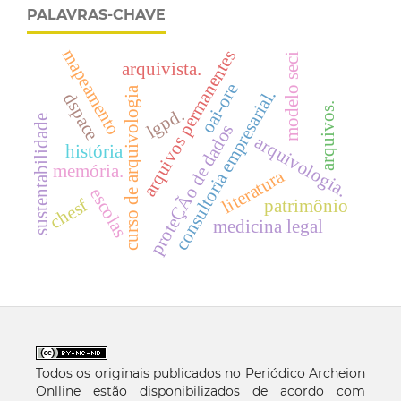
PALAVRAS-CHAVE
mapeamento
arquivos permanentes
modelo seci
arquivista.
oai-ore
curso de arquivologia
consultoria empresarial.
dspace
arquivos.
lgpd.
sustentabilidade
proteÇÃo de dados
arquivologia.
história
memória.
literatura
escolas
chesf
patrimônio
medicina legal
Todos os originais publicados no Periódico Archeion
Onlline estão disponibilizados de acordo com