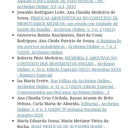
AMÉRICO NA CIDADE DE JOÃO PESSOA – PB
,
Archeion Online: V.3, n.1, 2015
Josealdo Rodrigues Leite, Ana Claudia Medeiros de
Sousa,
PRÁTICAS ARQUIVÍSTICAS NO CONTEXTO DE
PRONTUÁRIOS MÉDICOS: um estudo em Unidade de
Saúde da Família
,
Archeion Online: v. 3 n. 2 (2015)
Genoveva Batista Nascimento, Davi da Costa
Rodrigues, Ana Cleide Patrício de Souza,
A iluminação
em acervos arquivísticos
,
Archeion Online: v. 7 n. 2
(2020): Archeion Online
Roberta Pinto Medeiros,
MEMÓRIA E ARQUIVOS NO
CONTEXTO DOS MOVIMENTOS SOCIAIS
,
Archeion
Online: v. 10 n. Edição Especial (2022): Resenhas SESA
- Número Especial
Isa Maria Freire,
Nas trilhas da Archeion Online
,
Archeion Online: v. 11 n. 2 (2023): Edição Especial -
Comemorativa aos Dez anos Archeion Online - 1
Ana Cláudia Cruz Córdula, Rayan Aramís de Brito
Feitoza, Carla Maria de Almeida,
Editorial
,
Archeion
Online: v. 8 n. 1 (2020): IV Semana Nacional de
Arquivo-2020
Maria Eduarda Sousa, Maria Meriane Vieira da
Rocha,
BOAS PRÁTICAS DE ACESSIBILIDADE
,