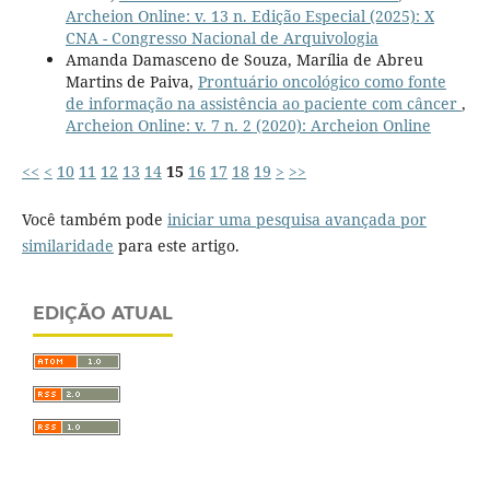
Archeion Online: v. 13 n. Edição Especial (2025): X
CNA - Congresso Nacional de Arquivologia
Amanda Damasceno de Souza, Marília de Abreu
Martins de Paiva,
Prontuário oncológico como fonte
de informação na assistência ao paciente com câncer
,
Archeion Online: v. 7 n. 2 (2020): Archeion Online
<<
<
10
11
12
13
14
15
16
17
18
19
>
>>
Você também pode
iniciar uma pesquisa avançada por
similaridade
para este artigo.
EDIÇÃO ATUAL