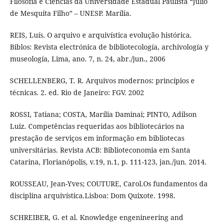
Filosofia e Ciências da Universidade Estadual Paulista “Júlio
de Mesquita Filho” – UNESP. Marília.
REIS, Luís. O arquivo e arquivística evolução histórica.
Biblos: Revista electrónica de bibliotecología, archivología y
museología, Lima, ano. 7, n. 24, abr./jun., 2006
SCHELLENBERG, T. R. Arquivos modernos: princípios e
técnicas. 2. ed. Rio de Janeiro: FGV. 2002
ROSSI, Tatiana; COSTA, Marília Daminai; PINTO, Adilson
Luiz. Competências requeridas aos bibliotecários na
prestação de serviços em informação em bibliotecas
universitárias. Revista ACB: Biblioteconomia em Santa
Catarina, Florianópolis, v.19, n.1, p. 111-123, jan./jun. 2014.
ROUSSEAU, Jean-Yves; COUTURE, Carol.Os fundamentos da
disciplina arquivística.Lisboa: Dom Quixote. 1998.
SCHREIBER, G. et al. Knowledge engenineering and