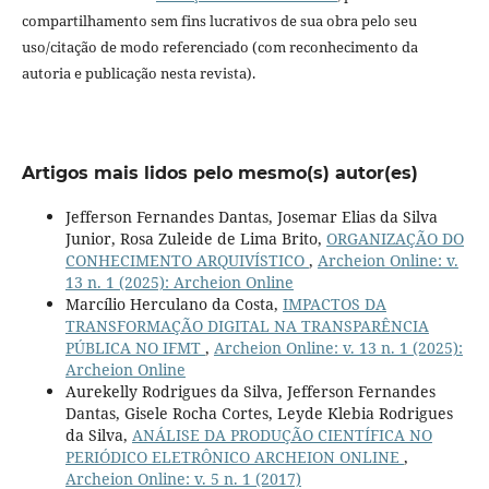
compartilhamento sem fins lucrativos de sua obra pelo seu
uso/citação de modo referenciado (com reconhecimento da
autoria e publicação nesta revista).
Artigos mais lidos pelo mesmo(s) autor(es)
Jefferson Fernandes Dantas, Josemar Elias da Silva
Junior, Rosa Zuleide de Lima Brito,
ORGANIZAÇÃO DO
CONHECIMENTO ARQUIVÍSTICO
,
Archeion Online: v.
13 n. 1 (2025): Archeion Online
Marcílio Herculano da Costa,
IMPACTOS DA
TRANSFORMAÇÃO DIGITAL NA TRANSPARÊNCIA
PÚBLICA NO IFMT
,
Archeion Online: v. 13 n. 1 (2025):
Archeion Online
Aurekelly Rodrigues da Silva, Jefferson Fernandes
Dantas, Gisele Rocha Cortes, Leyde Klebia Rodrigues
da Silva,
ANÁLISE DA PRODUÇÃO CIENTÍFICA NO
PERIÓDICO ELETRÔNICO ARCHEION ONLINE
,
Archeion Online: v. 5 n. 1 (2017)