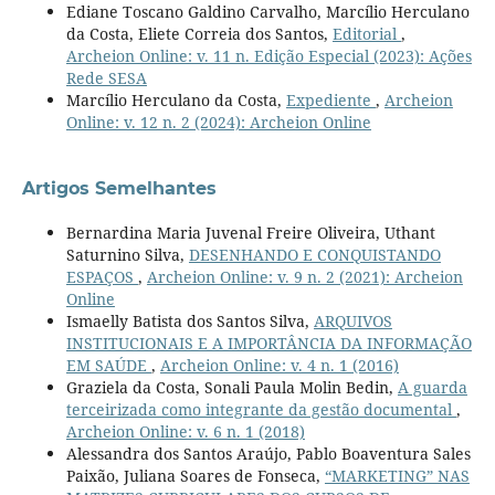
Ediane Toscano Galdino Carvalho, Marcílio Herculano
da Costa, Eliete Correia dos Santos,
Editorial
,
Archeion Online: v. 11 n. Edição Especial (2023): Ações
Rede SESA
Marcílio Herculano da Costa,
Expediente
,
Archeion
Online: v. 12 n. 2 (2024): Archeion Online
Artigos Semelhantes
Bernardina Maria Juvenal Freire Oliveira, Uthant
Saturnino Silva,
DESENHANDO E CONQUISTANDO
ESPAÇOS
,
Archeion Online: v. 9 n. 2 (2021): Archeion
Online
Ismaelly Batista dos Santos Silva,
ARQUIVOS
INSTITUCIONAIS E A IMPORTÂNCIA DA INFORMAÇÃO
EM SAÚDE
,
Archeion Online: v. 4 n. 1 (2016)
Graziela da Costa, Sonali Paula Molin Bedin,
A guarda
terceirizada como integrante da gestão documental
,
Archeion Online: v. 6 n. 1 (2018)
Alessandra dos Santos Araújo, Pablo Boaventura Sales
Paixão, Juliana Soares de Fonseca,
“MARKETING” NAS