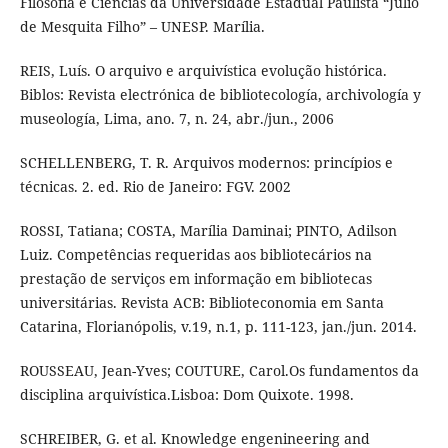
Filosofia e Ciências da Universidade Estadual Paulista “Júlio
de Mesquita Filho” – UNESP. Marília.
REIS, Luís. O arquivo e arquivística evolução histórica.
Biblos: Revista electrónica de bibliotecología, archivología y
museología, Lima, ano. 7, n. 24, abr./jun., 2006
SCHELLENBERG, T. R. Arquivos modernos: princípios e
técnicas. 2. ed. Rio de Janeiro: FGV. 2002
ROSSI, Tatiana; COSTA, Marília Daminai; PINTO, Adilson
Luiz. Competências requeridas aos bibliotecários na
prestação de serviços em informação em bibliotecas
universitárias. Revista ACB: Biblioteconomia em Santa
Catarina, Florianópolis, v.19, n.1, p. 111-123, jan./jun. 2014.
ROUSSEAU, Jean-Yves; COUTURE, Carol.Os fundamentos da
disciplina arquivística.Lisboa: Dom Quixote. 1998.
SCHREIBER, G. et al. Knowledge engenineering and