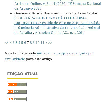
Archeion Online: v. 8 n. 1 (2020): IV Semana Nacional
de Arquivo-2020
Genoveva Batista Nascimento, Janaína Lima Santos,
SEGURANÇA DA INFORMAÇÃO EM ACERVOS
ARQUIVÍSTICOS: estudo de caso no Arquivo Geral da
Pró-Reitoria Administrativa da Universidade Federal
da Paraíba
,
Archeion Online: V.2, n.1, 2014
<<
<
2
3
4
5
6
7
8
9
10
11
>
>>
Você também pode
iniciar uma pesquisa avançada por
similaridade
para este artigo.
EDIÇÃO ATUAL