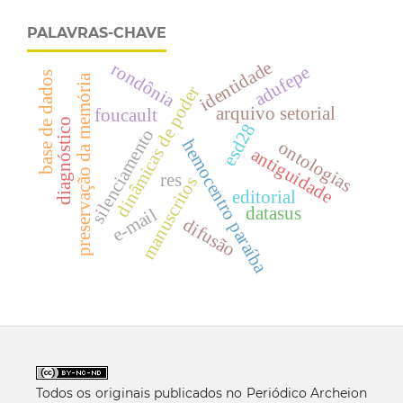
PALAVRAS-CHAVE
identidade
rondônia
adufepe
base de dados
preservação da memória
dinâmicas de poder
arquivo setorial
foucault
diagnóstico
esd28
silenciamento
hemocentro paraíba
ontologias
antiguidade
res
manuscritos
editorial
datasus
e-mail
difusão
Todos os originais publicados no Periódico Archeion