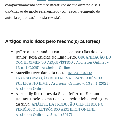
compartilhamento sem fins lucrativos de sua obra pelo seu
uso/citação de modo referenciado (com reconhecimento da
autoria e publicação nesta revista).
Artigos mais lidos pelo mesmo(s) autor(es)
Jefferson Fernandes Dantas, Josemar Elias da Silva
Junior, Rosa Zuleide de Lima Brito,
ORGANIZAÇÃO DO
CONHECIMENTO ARQUIVÍSTICO
,
Archeion Online: v.
13 n. 1 (2025): Archeion Online
Marcílio Herculano da Costa,
IMPACTOS DA
TRANSFORMAÇÃO DIGITAL NA TRANSPARÊNCIA
PÚBLICA NO IFMT
,
Archeion Online: v. 13 n. 1 (2025):
Archeion Online
Aurekelly Rodrigues da Silva, Jefferson Fernandes
Dantas, Gisele Rocha Cortes, Leyde Klebia Rodrigues
da Silva,
ANÁLISE DA PRODUÇÃO CIENTÍFICA NO
PERIÓDICO ELETRÔNICO ARCHEION ONLINE
,
Archeion Online: v. 5 n. 1 (2017)