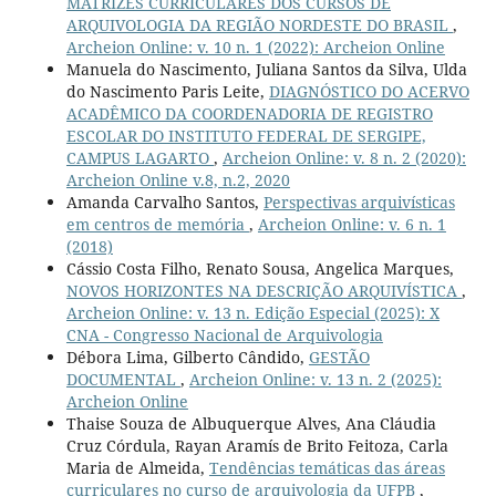
MATRIZES CURRICULARES DOS CURSOS DE
ARQUIVOLOGIA DA REGIÃO NORDESTE DO BRASIL
,
Archeion Online: v. 10 n. 1 (2022): Archeion Online
Manuela do Nascimento, Juliana Santos da Silva, Ulda
do Nascimento Paris Leite,
DIAGNÓSTICO DO ACERVO
ACADÊMICO DA COORDENADORIA DE REGISTRO
ESCOLAR DO INSTITUTO FEDERAL DE SERGIPE,
CAMPUS LAGARTO
,
Archeion Online: v. 8 n. 2 (2020):
Archeion Online v.8, n.2, 2020
Amanda Carvalho Santos,
Perspectivas arquivísticas
em centros de memória
,
Archeion Online: v. 6 n. 1
(2018)
Cássio Costa Filho, Renato Sousa, Angelica Marques,
NOVOS HORIZONTES NA DESCRIÇÃO ARQUIVÍSTICA
,
Archeion Online: v. 13 n. Edição Especial (2025): X
CNA - Congresso Nacional de Arquivologia
Débora Lima, Gilberto Cândido,
GESTÃO
DOCUMENTAL
,
Archeion Online: v. 13 n. 2 (2025):
Archeion Online
Thaise Souza de Albuquerque Alves, Ana Cláudia
Cruz Córdula, Rayan Aramís de Brito Feitoza, Carla
Maria de Almeida,
Tendências temáticas das áreas
curriculares no curso de arquivologia da UFPB
,